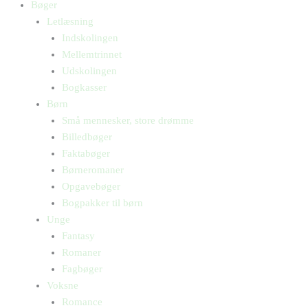
Bøger
Letlæsning
Indskolingen
Mellemtrinnet
Udskolingen
Bogkasser
Børn
Små mennesker, store drømme
Billedbøger
Faktabøger
Børneromaner
Opgavebøger
Bogpakker til børn
Unge
Fantasy
Romaner
Fagbøger
Voksne
Romance