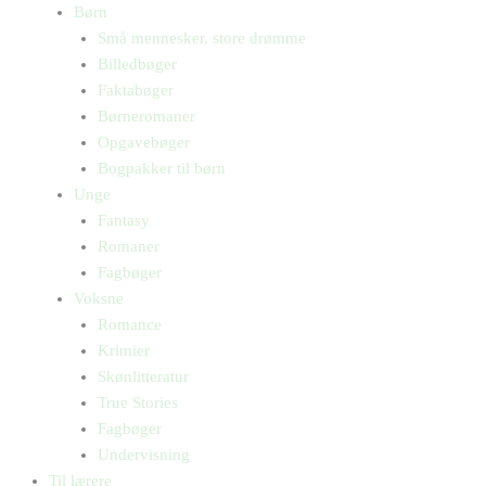
Børn
Små mennesker, store drømme
Billedbøger
Faktabøger
Børneromaner
Opgavebøger
Bogpakker til børn
Unge
Fantasy
Romaner
Fagbøger
Voksne
Romance
Krimier
Skønlitteratur
True Stories
Fagbøger
Undervisning
Til lærere