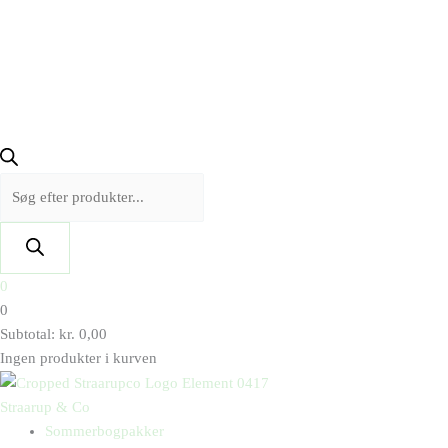
0
0
Subtotal:
kr.
0,00
Ingen produkter i kurven
Straarup & Co
Sommerbogpakker