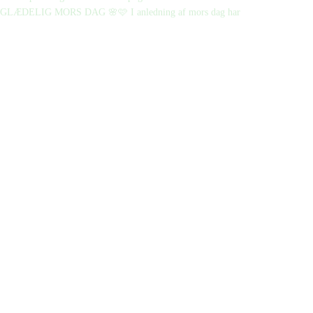
GLÆDELIG MORS DAG 🌸🩷 I anledning af mors dag har