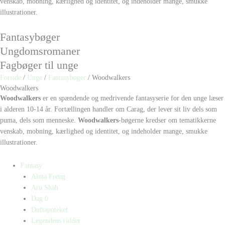
venskab, mobning, kærlighed og identitet, og indeholder mange, smukke
illustrationer.
Fantasybøger
Ungdomsromaner
Fagbøger til unge
Forside
/
Unge
/
Fantasybøger
/ Woodwalkers
Woodwalkers
Woodwalkers
er en spændende og medrivende fantasyserie for den unge læser
i alderen 10-14 år. Fortællingen handler om Carag, der lever sit liv dels som
puma, dels som menneske.
Woodwalkers
-bøgerne kredser om tematikkerne
venskab, mobning, kærlighed og identitet, og indeholder mange, smukke
illustrationer.
Fantasy
Alma Freng
Aru Shah
Dag 0
Duftapoteket
Legendens ridder