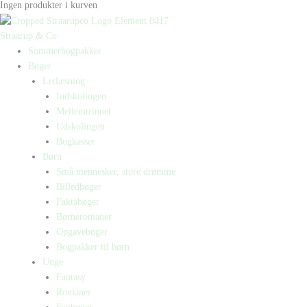
Ingen produkter i kurven
Straarup & Co
Sommerbogpakker
Bøger
Letlæsning
Indskolingen
Mellemtrinnet
Udskolingen
Bogkasser
Børn
Små mennesker, store drømme
Billedbøger
Faktabøger
Børneromaner
Opgavebøger
Bogpakker til børn
Unge
Fantasy
Romaner