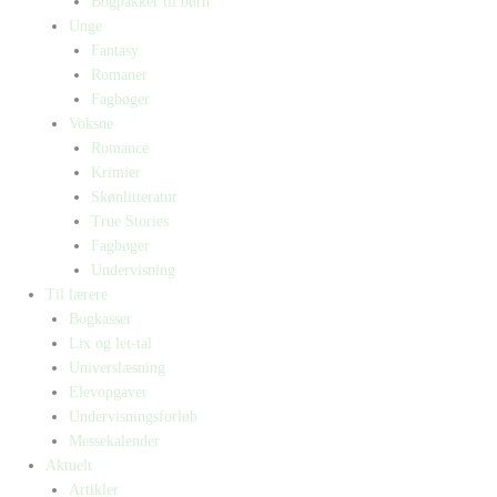
Bogpakker til børn
Unge
Fantasy
Romaner
Fagbøger
Voksne
Romance
Krimier
Skønlitteratur
True Stories
Fagbøger
Undervisning
Til lærere
Bogkasser
Lix og let-tal
Universlæsning
Elevopgaver
Undervisningsforløb
Messekalender
Aktuelt
Artikler