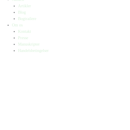
Artikler
Blog
Bogtrailere
Om os
Kontakt
Presse
Manuskripter
Handelsbetingelser
SKIFT TIL ERHVERVSKUNDE