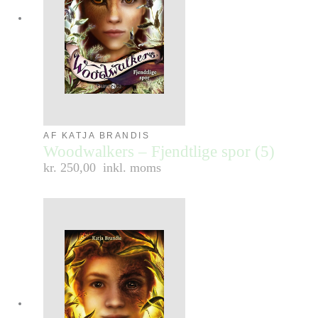
AF KATJA BRANDIS
Woodwalkers – Fjendtlige spor (5)
kr. 250,00
inkl. moms