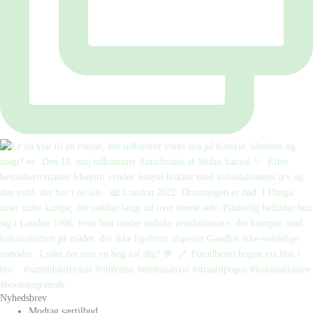
Nyhedsbrev
Modtag særtilbud