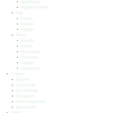
Opgavebøger
Bogpakker til børn
Unge
Fantasy
Romaner
Fagbøger
Voksne
Romance
Krimier
Skønlitteratur
True Stories
Fagbøger
Undervisning
Til lærere
Bogkasser
Lix og let-tal
Universlæsning
Elevopgaver
Undervisningsforløb
Messekalender
Aktuelt