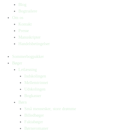
Blog
Bogtrailere
Om os
Kontakt
Presse
Manuskripter
Handelsbetingelser
Sommerbogpakker
Bøger
Letlæsning
Indskolingen
Mellemtrinnet
Udskolingen
Bogkasser
Børn
Små mennesker, store drømme
Billedbøger
Faktabøger
Børneromaner