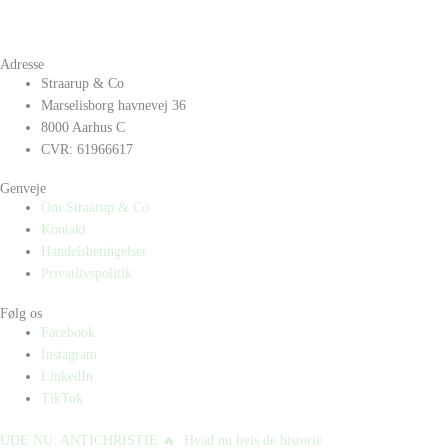
Adresse
Straarup & Co
Marselisborg havnevej 36
8000 Aarhus C
CVR: 61966617
Genveje
Om Straarup & Co
Kontakt
Handelsbetingelser
Privatlivspolitik
Følg os
Facebook
Instagram
LinkedIn
TikTok
UDE NU: ANTICHRISTIE 🔥⁠ ⁠ Hvad nu hvis de historie