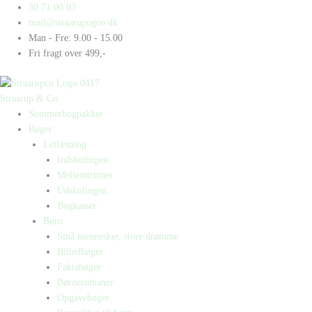
Gå
Products
Products
30 71 00 03
til
search
search
mail@straarupogco.dk
indholdet
Man - Fre: 9.00 - 15.00
Fri fragt over 499,-
Straarup & Co
Sommerbogpakker
Bøger
Letlæsning
Indskolingen
Mellemtrinnet
Udskolingen
Bogkasser
Børn
Små mennesker, store drømme
Billedbøger
Faktabøger
Børneromaner
Opgavebøger