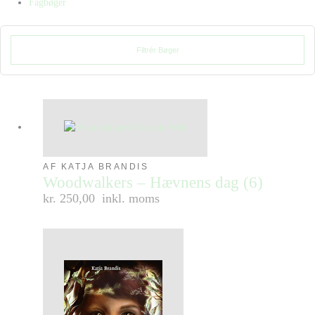
Fagbøger
Filtrér Bøger
AF KATJA BRANDIS
Woodwalkers – Hævnens dag (6)
kr. 250,00
inkl. moms