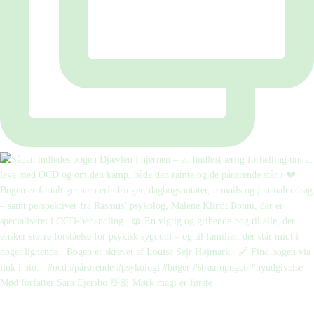
Mød forfatter Sara Ejersbo 👋🏼 Mørk magi er første