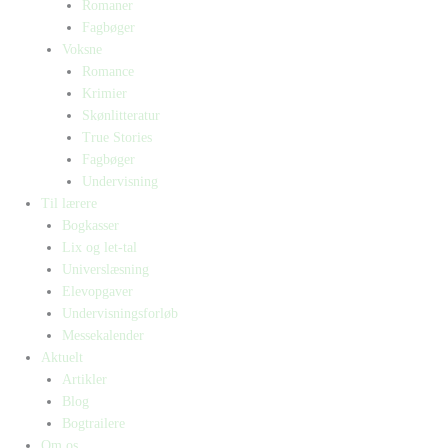
Romaner
Fagbøger
Voksne
Romance
Krimier
Skønlitteratur
True Stories
Fagbøger
Undervisning
Til lærere
Bogkasser
Lix og let-tal
Universlæsning
Elevopgaver
Undervisningsforløb
Messekalender
Aktuelt
Artikler
Blog
Bogtrailere
Om os