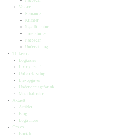
Fagbøger
Voksne
Romance
Krimier
Skønlitteratur
True Stories
Fagbøger
Undervisning
Til lærere
Bogkasser
Lix og let-tal
Universlæsning
Elevopgaver
Undervisningsforløb
Messekalender
Aktuelt
Artikler
Blog
Bogtrailere
Om os
Kontakt