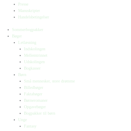
Presse
Manuskripter
Handelsbetingelser
Sommerbogpakker
Bøger
Letlæsning
Indskolingen
Mellemtrinnet
Udskolingen
Bogkasser
Børn
Små mennesker, store drømme
Billedbøger
Faktabøger
Børneromaner
Opgavebøger
Bogpakker til børn
Unge
Fantasy