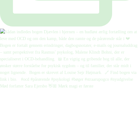
Mød forfatter Sara Ejersbo 👋🏼 Mørk magi er første