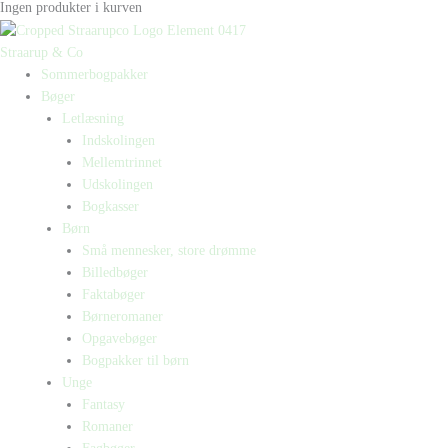
Ingen produkter i kurven
Straarup & Co
Sommerbogpakker
Bøger
Letlæsning
Indskolingen
Mellemtrinnet
Udskolingen
Bogkasser
Børn
Små mennesker, store drømme
Billedbøger
Faktabøger
Børneromaner
Opgavebøger
Bogpakker til børn
Unge
Fantasy
Romaner