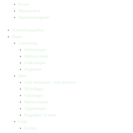
Presse
Manuskripter
Handelsbetingelser
Sommerbogpakker
Bøger
Letlæsning
Indskolingen
Mellemtrinnet
Udskolingen
Bogkasser
Børn
Små mennesker, store drømme
Billedbøger
Faktabøger
Børneromaner
Opgavebøger
Bogpakker til børn
Unge
Fantasy