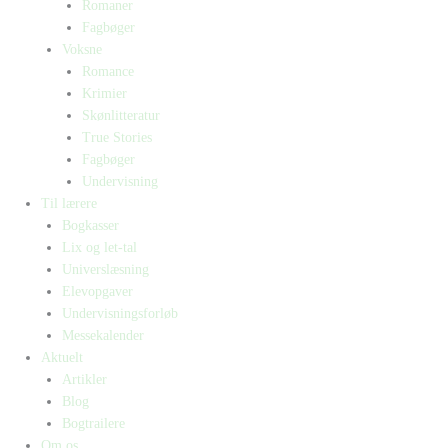
Romaner
Fagbøger
Voksne
Romance
Krimier
Skønlitteratur
True Stories
Fagbøger
Undervisning
Til lærere
Bogkasser
Lix og let-tal
Universlæsning
Elevopgaver
Undervisningsforløb
Messekalender
Aktuelt
Artikler
Blog
Bogtrailere
Om os