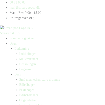
Gå
Products
Products
Vild
30 71 00 03
til
search
search
med
mail@straarupogco.dk
indholdet
The
Man - Fre: 9.00 - 15.00
Beatles
Fri fragt over 499,-
antal
Straarup & Co
Sommerbogpakker
Bøger
Letlæsning
Indskolingen
Mellemtrinnet
Udskolingen
Bogkasser
Børn
Små mennesker, store drømme
Billedbøger
Faktabøger
Børneromaner
Opgavebøger