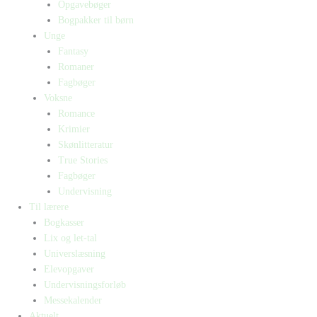
Opgavebøger
Bogpakker til børn
Unge
Fantasy
Romaner
Fagbøger
Voksne
Romance
Krimier
Skønlitteratur
True Stories
Fagbøger
Undervisning
Til lærere
Bogkasser
Lix og let-tal
Universlæsning
Elevopgaver
Undervisningsforløb
Messekalender
Aktuelt