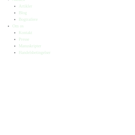
Artikler
Blog
Bogtrailere
Om os
Kontakt
Presse
Manuskripter
Handelsbetingelser
SKIFT TIL ERHVERVSKUNDE