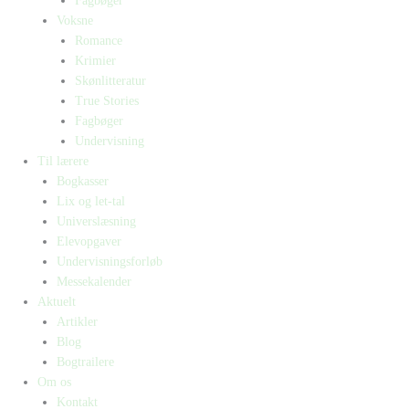
Fagbøger
Voksne
Romance
Krimier
Skønlitteratur
True Stories
Fagbøger
Undervisning
Til lærere
Bogkasser
Lix og let-tal
Universlæsning
Elevopgaver
Undervisningsforløb
Messekalender
Aktuelt
Artikler
Blog
Bogtrailere
Om os
Kontakt