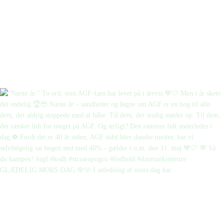
GLÆDELIG MORS DAG 🌸🩷 I anledning af mors dag har