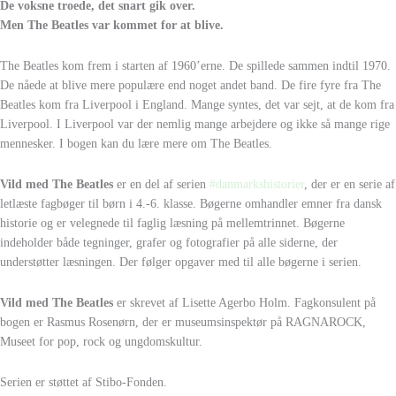
De voksne troede, det snart gik over.
Men The Beatles var kommet for at blive.
The Beatles kom frem i starten af 1960’erne. De spillede sammen indtil 1970.
De nåede at blive mere populære end noget andet band. De fire fyre fra The
Beatles kom fra Liverpool i England. Mange syntes, det var sejt, at de kom fra
Liverpool. I Liverpool var der nemlig mange arbejdere og ikke så mange rige
mennesker. I bogen kan du lære mere om The Beatles.
Vild med The Beatles
er en del af serien
#danmarkshistorier
, der er en serie af
letlæste fagbøger til børn i 4.-6. klasse. Bøgerne omhandler emner fra dansk
historie og er velegnede til faglig læsning på mellemtrinnet. Bøgerne
indeholder både tegninger, grafer og fotografier på alle siderne, der
understøtter læsningen. Der følger opgaver med til alle bøgerne i serien.
Vild med The Beatles
er skrevet af Lisette Agerbo Holm. Fagkonsulent på
bogen er Rasmus Rosenørn, der er museumsinspektør på RAGNAROCK,
Museet for pop, rock og ungdomskultur.
Serien er støttet af Stibo-Fonden.