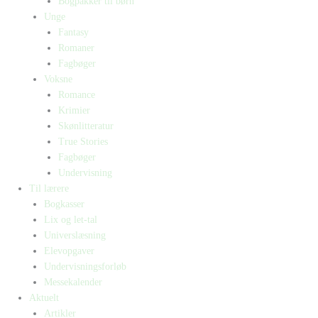
Bogpakker til børn
Unge
Fantasy
Romaner
Fagbøger
Voksne
Romance
Krimier
Skønlitteratur
True Stories
Fagbøger
Undervisning
Til lærere
Bogkasser
Lix og let-tal
Universlæsning
Elevopgaver
Undervisningsforløb
Messekalender
Aktuelt
Artikler