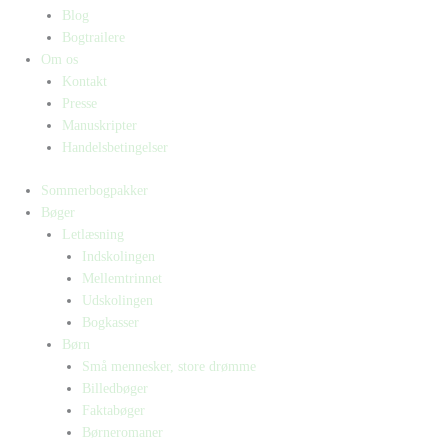
Blog
Bogtrailere
Om os
Kontakt
Presse
Manuskripter
Handelsbetingelser
Sommerbogpakker
Bøger
Letlæsning
Indskolingen
Mellemtrinnet
Udskolingen
Bogkasser
Børn
Små mennesker, store drømme
Billedbøger
Faktabøger
Børneromaner