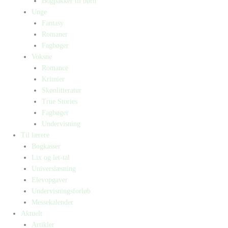
Bogpakker til børn
Unge
Fantasy
Romaner
Fagbøger
Voksne
Romance
Krimier
Skønlitteratur
True Stories
Fagbøger
Undervisning
Til lærere
Bogkasser
Lix og let-tal
Universlæsning
Elevopgaver
Undervisningsforløb
Messekalender
Aktuelt
Artikler