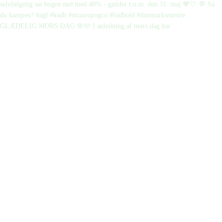
GLÆDELIG MORS DAG 🌸🩷 I anledning af mors dag har