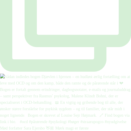
Mød forfatter Sara Ejersbo 👋🏼 Mørk magi er første