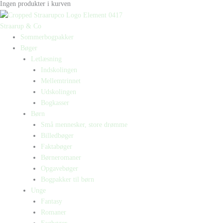
Ingen produkter i kurven
Straarup & Co
Sommerbogpakker
Bøger
Letlæsning
Indskolingen
Mellemtrinnet
Udskolingen
Bogkasser
Børn
Små mennesker, store drømme
Billedbøger
Faktabøger
Børneromaner
Opgavebøger
Bogpakker til børn
Unge
Fantasy
Romaner