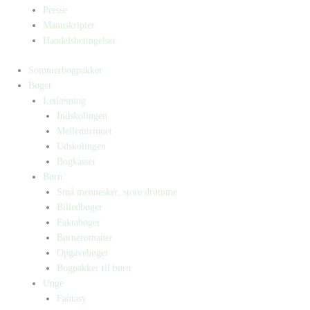
Presse
Manuskripter
Handelsbetingelser
Sommerbogpakker
Bøger
Letlæsning
Indskolingen
Mellemtrinnet
Udskolingen
Bogkasser
Børn
Små mennesker, store drømme
Billedbøger
Faktabøger
Børneromaner
Opgavebøger
Bogpakker til børn
Unge
Fantasy