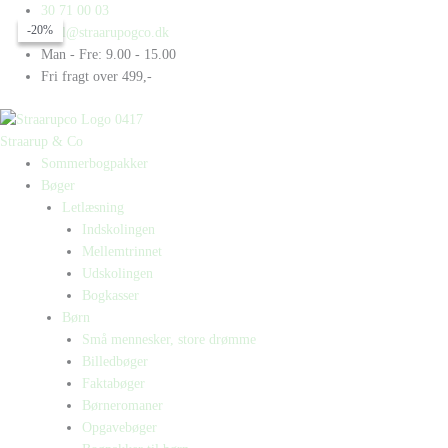
Gå
Products
Products
Grundloven
30 71 00 03
-20%
-20%
til
search
search
antal
mail@straarupogco.dk
indholdet
Man - Fre: 9.00 - 15.00
Fri fragt over 499,-
Straarup & Co
Sommerbogpakker
Bøger
Letlæsning
Indskolingen
Mellemtrinnet
Udskolingen
Bogkasser
Børn
Små mennesker, store drømme
Billedbøger
Faktabøger
Børneromaner
Opgavebøger