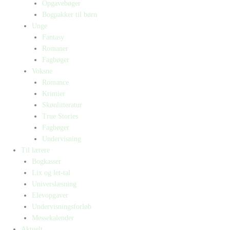
Opgavebøger
Bogpakker til børn
Unge
Fantasy
Romaner
Fagbøger
Voksne
Romance
Krimier
Skønlitteratur
True Stories
Fagbøger
Undervisning
Til lærere
Bogkasser
Lix og let-tal
Universlæsning
Elevopgaver
Undervisningsforløb
Messekalender
Aktuelt