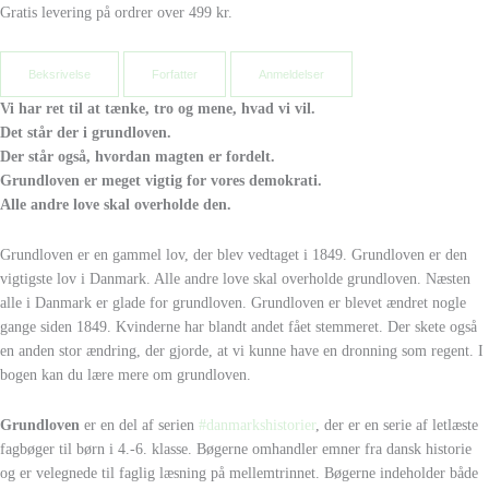
Gratis levering på ordrer over 499 kr.
Beksrivelse
Forfatter
Anmeldelser
Vi har ret til at tænke, tro og mene, hvad vi vil.
Det står der i grundloven.
Der står også, hvordan magten er fordelt.
Grundloven er meget vigtig for vores demokrati.
Alle andre love skal overholde den.
Grundloven er en gammel lov, der blev vedtaget i 1849. Grundloven er den
vigtigste lov i Danmark. Alle andre love skal overholde grundloven. Næsten
alle i Danmark er glade for grundloven. Grundloven er blevet ændret nogle
gange siden 1849. Kvinderne har blandt andet fået stemmeret. Der skete også
en anden stor ændring, der gjorde, at vi kunne have en dronning som regent. I
bogen kan du lære mere om grundloven.
Grundloven
er en del af serien
#danmarkshistorier
, der er en serie af letlæste
fagbøger til børn i 4.-6. klasse. Bøgerne omhandler emner fra dansk historie
og er velegnede til faglig læsning på mellemtrinnet. Bøgerne indeholder både