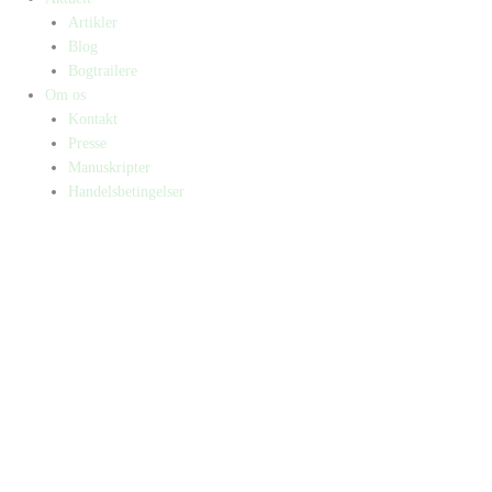
Artikler
Blog
Bogtrailere
Om os
Kontakt
Presse
Manuskripter
Handelsbetingelser
SKIFT TIL ERHVERVSKUNDE