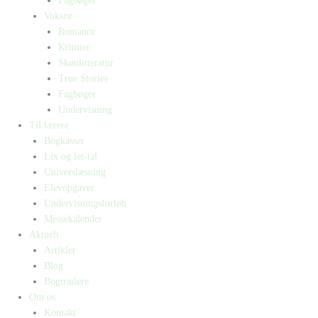
Fagbøger
Voksne
Romance
Krimier
Skønlitteratur
True Stories
Fagbøger
Undervisning
Til lærere
Bogkasser
Lix og let-tal
Universlæsning
Elevopgaver
Undervisningsforløb
Messekalender
Aktuelt
Artikler
Blog
Bogtrailere
Om os
Kontakt