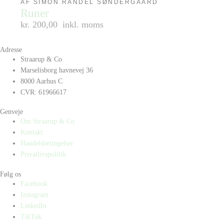
AF SIMON RANDEL SØNDERGAARD
Runer
kr. 200,00
inkl. moms
Adresse
Straarup & Co
Marselisborg havnevej 36
8000 Aarhus C
CVR: 61966617
Genveje
Om Straarup & Co
Kontakt
Handelsbetingelser
Privatlivspolitik
Følg os
Facebook
Instagram
LinkedIn
TikTok