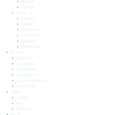
Romaner
Fagbøger
Voksne
Romance
Krimier
Skønlitteratur
True Stories
Fagbøger
Undervisning
Til lærere
Bogkasser
Lix og let-tal
Universlæsning
Elevopgaver
Undervisningsforløb
Messekalender
Aktuelt
Artikler
Blog
Bogtrailere
Om os