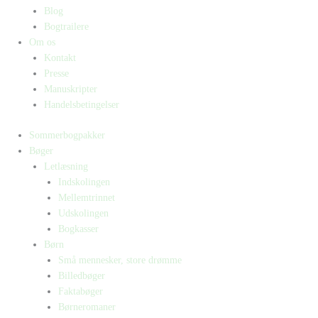
Blog
Bogtrailere
Om os
Kontakt
Presse
Manuskripter
Handelsbetingelser
Sommerbogpakker
Bøger
Letlæsning
Indskolingen
Mellemtrinnet
Udskolingen
Bogkasser
Børn
Små mennesker, store drømme
Billedbøger
Faktabøger
Børneromaner