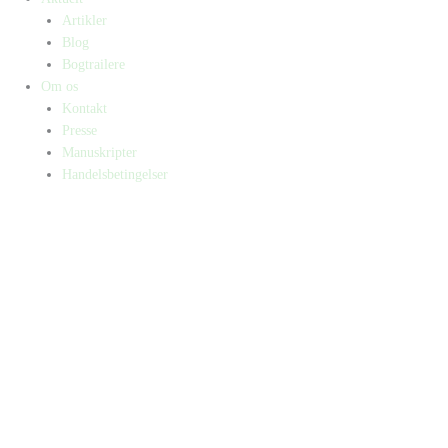
Artikler
Blog
Bogtrailere
Om os
Kontakt
Presse
Manuskripter
Handelsbetingelser
SKIFT TIL ERHVERVSKUNDE