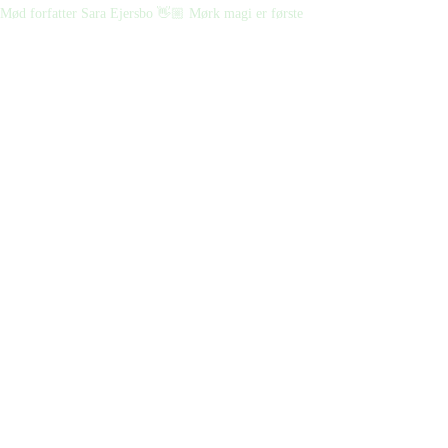
Mød forfatter Sara Ejersbo 👋🏼 Mørk magi er første