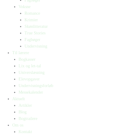
Fagbøger
Voksne
Romance
Krimier
Skønlitteratur
True Stories
Fagbøger
Undervisning
Til lærere
Bogkasser
Lix og let-tal
Universlæsning
Elevopgaver
Undervisningsforløb
Messekalender
Aktuelt
Artikler
Blog
Bogtrailere
Om os
Kontakt