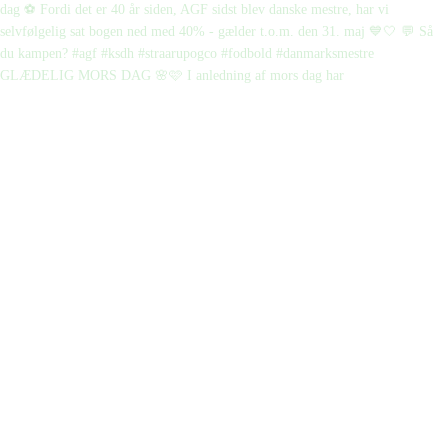
GLÆDELIG MORS DAG 🌸🩷 I anledning af mors dag har