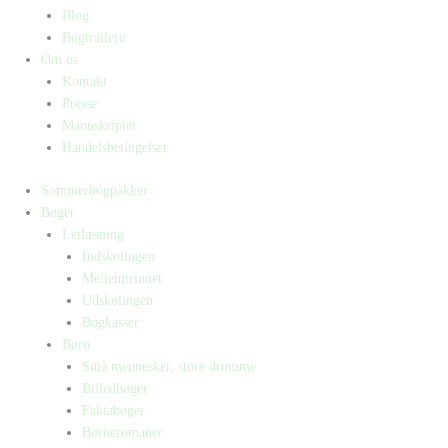
Blog
Bogtrailere
Om os
Kontakt
Presse
Manuskripter
Handelsbetingelser
Sommerbogpakker
Bøger
Letlæsning
Indskolingen
Mellemtrinnet
Udskolingen
Bogkasser
Børn
Små mennesker, store drømme
Billedbøger
Faktabøger
Børneromaner