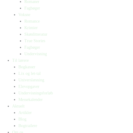
Romaner
Fagbøger
Voksne
Romance
Krimier
Skønlitteratur
True Stories
Fagbøger
Undervisning
Til lærere
Bogkasser
Lix og let-tal
Universlæsning
Elevopgaver
Undervisningsforløb
Messekalender
Aktuelt
Artikler
Blog
Bogtrailere
Om os