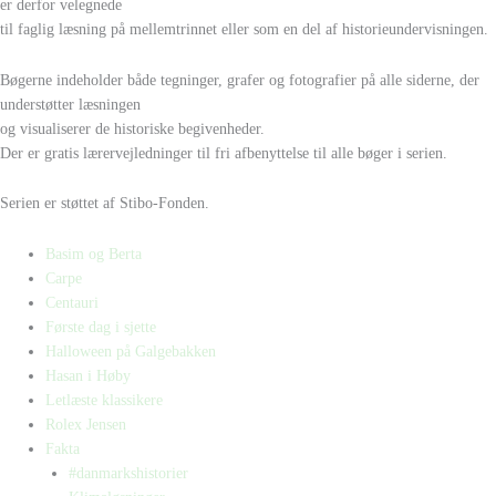
er derfor velegnede
til faglig læsning på mellemtrinnet eller som en del af historieundervisningen.
Bøgerne indeholder både tegninger, grafer og fotografier på alle siderne, der
understøtter læsningen
og visualiserer de historiske begivenheder.
Der er gratis lærervejledninger til fri afbenyttelse til alle bøger i serien.
Serien er støttet af Stibo-Fonden.
Basim og Berta
Carpe
Centauri
Første dag i sjette
Halloween på Galgebakken
Hasan i Høby
Letlæste klassikere
Rolex Jensen
Fakta
#danmarkshistorier