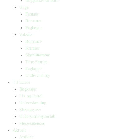
Bogpakker til børn
Unge
Fantasy
Romaner
Fagbøger
Voksne
Romance
Krimier
Skønlitteratur
True Stories
Fagbøger
Undervisning
Til lærere
Bogkasser
Lix og let-tal
Universlæsning
Elevopgaver
Undervisningsforløb
Messekalender
Aktuelt
Artikler