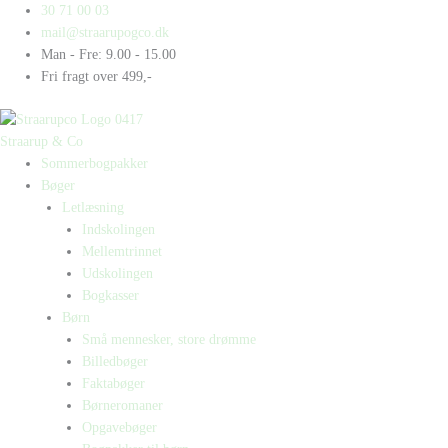
Gå
Products
Products
30 71 00 03
til
search
search
mail@straarupogco.dk
indholdet
Man - Fre: 9.00 - 15.00
Fri fragt over 499,-
Straarup & Co
Sommerbogpakker
Bøger
Letlæsning
Indskolingen
Mellemtrinnet
Udskolingen
Bogkasser
Børn
Små mennesker, store drømme
Billedbøger
Faktabøger
Børneromaner
Opgavebøger