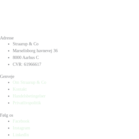
Adresse
Straarup & Co
Marselisborg havnevej 36
8000 Aarhus C
CVR: 61966617
Genveje
Om Straarup & Co
Kontakt
Handelsbetingelser
Privatlivspolitik
Følg os
Facebook
Instagram
LinkedIn