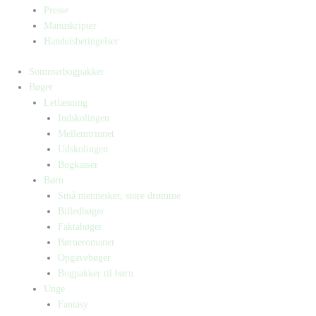
Presse
Manuskripter
Handelsbetingelser
Sommerbogpakker
Bøger
Letlæsning
Indskolingen
Mellemtrinnet
Udskolingen
Bogkasser
Børn
Små mennesker, store drømme
Billedbøger
Faktabøger
Børneromaner
Opgavebøger
Bogpakker til børn
Unge
Fantasy