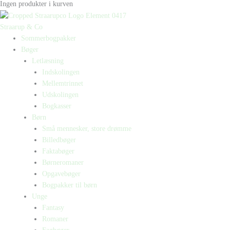
Ingen produkter i kurven
Straarup & Co
Sommerbogpakker
Bøger
Letlæsning
Indskolingen
Mellemtrinnet
Udskolingen
Bogkasser
Børn
Små mennesker, store drømme
Billedbøger
Faktabøger
Børneromaner
Opgavebøger
Bogpakker til børn
Unge
Fantasy
Romaner