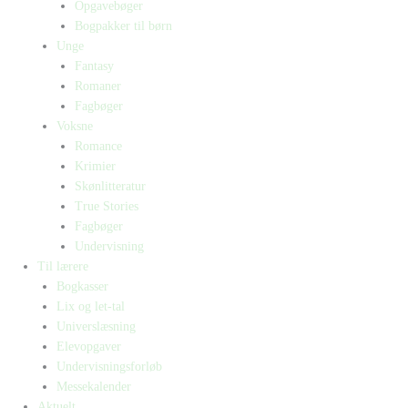
Opgavebøger
Bogpakker til børn
Unge
Fantasy
Romaner
Fagbøger
Voksne
Romance
Krimier
Skønlitteratur
True Stories
Fagbøger
Undervisning
Til lærere
Bogkasser
Lix og let-tal
Universlæsning
Elevopgaver
Undervisningsforløb
Messekalender
Aktuelt