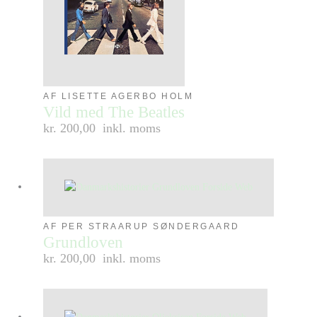
AF LISETTE AGERBO HOLM
Vild med The Beatles
kr. 200,00
inkl. moms
AF PER STRAARUP SØNDERGAARD
Grundloven
kr. 200,00
inkl. moms