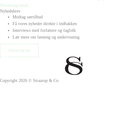
Nyhedsbrev
Modtag særtilbud
Få vores nyheder direkte i indbakken
Interviews med forfattere og fagfolk
Lær mere om læsning og undervisning
Tilmeld Dig Her
Copyright 2026 © Straarup & Co
Privat eller erhverv?
Vi vil gerne give alle vores kunder den bedste oplevelse. Vælg hvordan
du ønsker at handle hos os.
Skift til erhvervskunde
Fortsæt som privatkunde
×