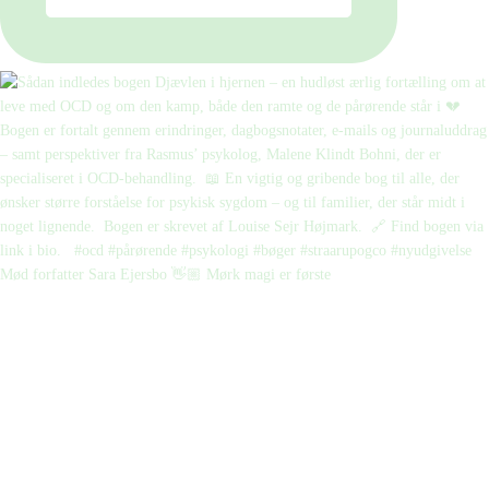
Mød forfatter Sara Ejersbo 👋🏼 Mørk magi er første