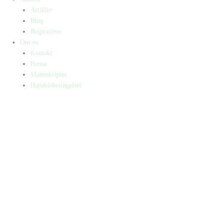
Artikler
Blog
Bogtrailere
Om os
Kontakt
Presse
Manuskripter
Handelsbetingelser
SKIFT TIL ERHVERVSKUNDE