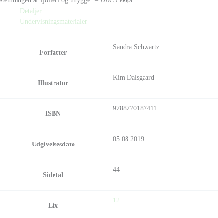
stemningen af fjolleri og uhygge.”
– DBC Lektør
Detaljer
Undervisningsmaterialer
Sandra Schwartz
Forfatter
Kim Dalsgaard
Illustrator
9788770187411
ISBN
05.08.2019
Udgivelsesdato
44
Sidetal
12
Lix