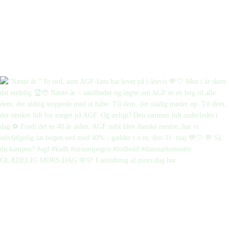
GLÆDELIG MORS DAG 🌸🩷 I anledning af mors dag har