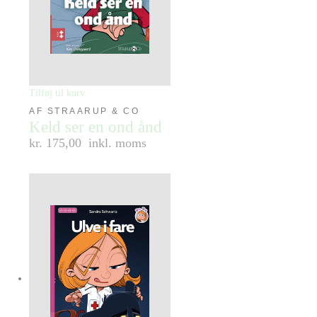
Tilføj til kurv
AF STRAARUP & CO
Keld ser en ond ånd
kr. 175,00
inkl. moms