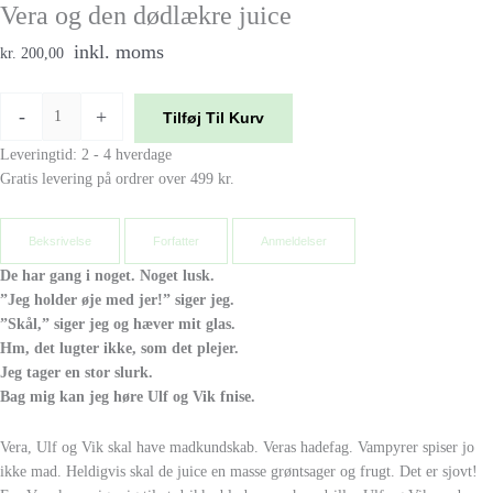
Vera og den dødlækre juice
inkl. moms
kr. 200,00
-
+
Tilføj Til Kurv
Leveringtid: 2 - 4 hverdage
Gratis levering på ordrer over 499 kr.
Beksrivelse
Forfatter
Anmeldelser
De har gang i noget. Noget lusk.
”Jeg holder øje med jer!” siger jeg.
”Skål,” siger jeg og hæver mit glas.
Hm, det lugter ikke, som det plejer.
Jeg tager en stor slurk.
Bag mig kan jeg høre Ulf og Vik fnise.
Vera, Ulf og Vik skal have madkundskab. Veras hadefag. Vampyrer spiser jo
ikke mad. Heldigvis skal de juice en masse grøntsager og frugt. Det er sjovt!