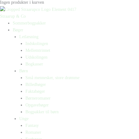
Ingen produkter i kurven
Straarup & Co
Sommerbogpakker
Bøger
Letlæsning
Indskolingen
Mellemtrinnet
Udskolingen
Bogkasser
Børn
Små mennesker, store drømme
Billedbøger
Faktabøger
Børneromaner
Opgavebøger
Bogpakker til børn
Unge
Fantasy
Romaner