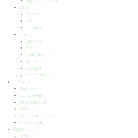
Bogpakker til børn
Unge
Fantasy
Romaner
Fagbøger
Voksne
Romance
Krimier
Skønlitteratur
True Stories
Fagbøger
Undervisning
Til lærere
Bogkasser
Lix og let-tal
Universlæsning
Elevopgaver
Undervisningsforløb
Messekalender
Aktuelt
Artikler