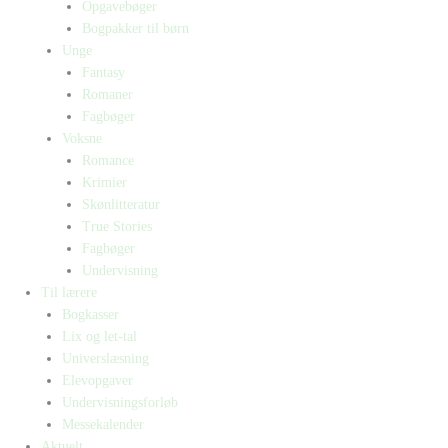
Opgavebøger
Bogpakker til børn
Unge
Fantasy
Romaner
Fagbøger
Voksne
Romance
Krimier
Skønlitteratur
True Stories
Fagbøger
Undervisning
Til lærere
Bogkasser
Lix og let-tal
Universlæsning
Elevopgaver
Undervisningsforløb
Messekalender
Aktuelt