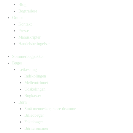
Blog
Bogtrailere
Om os
Kontakt
Presse
Manuskripter
Handelsbetingelser
Sommerbogpakker
Bøger
Letlæsning
Indskolingen
Mellemtrinnet
Udskolingen
Bogkasser
Børn
Små mennesker, store drømme
Billedbøger
Faktabøger
Børneromaner