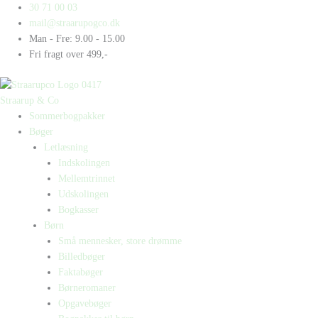
Gå
Products
Products
Vera
30 71 00 03
til
search
search
og
mail@straarupogco.dk
indholdet
den
Man - Fre: 9.00 - 15.00
dødlækre
Fri fragt over 499,-
juice
antal
Straarup & Co
Sommerbogpakker
Bøger
Letlæsning
Indskolingen
Mellemtrinnet
Udskolingen
Bogkasser
Børn
Små mennesker, store drømme
Billedbøger
Faktabøger
Børneromaner
Opgavebøger