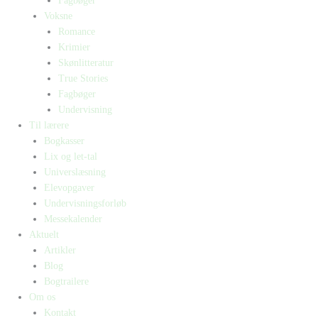
Fagbøger
Voksne
Romance
Krimier
Skønlitteratur
True Stories
Fagbøger
Undervisning
Til lærere
Bogkasser
Lix og let-tal
Universlæsning
Elevopgaver
Undervisningsforløb
Messekalender
Aktuelt
Artikler
Blog
Bogtrailere
Om os
Kontakt