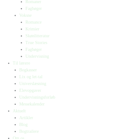
Romaner
Fagbøger
Voksne
Romance
Krimier
Skønlitteratur
True Stories
Fagbøger
Undervisning
Til lærere
Bogkasser
Lix og let-tal
Universlæsning
Elevopgaver
Undervisningsforløb
Messekalender
Aktuelt
Artikler
Blog
Bogtrailere
Om os