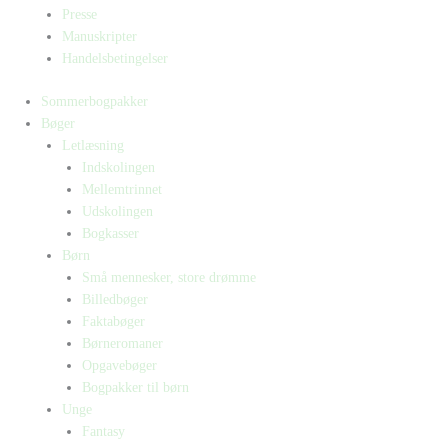
Presse
Manuskripter
Handelsbetingelser
Sommerbogpakker
Bøger
Letlæsning
Indskolingen
Mellemtrinnet
Udskolingen
Bogkasser
Børn
Små mennesker, store drømme
Billedbøger
Faktabøger
Børneromaner
Opgavebøger
Bogpakker til børn
Unge
Fantasy