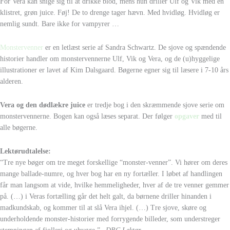
For Vera kan snige sig til at drikke blod, mens hun driller Ulf og Vik med en
klistret, grøn juice. Føj! De to drenge tager hævn. Med hvidløg. Hvidløg er
nemlig sundt. Bare ikke for vampyrer …
Monstervenner
er en letlæst serie af Sandra Schwartz. De sjove og spændende
historier handler om monstervennerne Ulf, Vik og Vera, og de (u)hyggelige
illustrationer er lavet af Kim Dalsgaard. Bøgerne egner sig til læsere i 7-10 års
alderen.
Vera og den dødlækre juice
er tredje bog i den skræmmende sjove serie om
monstervennerne. Bogen kan også læses separat. Der følger
opgaver
med til
alle bøgerne.
Lektørudtalelse:
“Tre nye bøger om tre meget forskellige “monster-venner”. Vi hører om deres
mange ballade-numre, og hver bog har en ny fortæller. I løbet af handlingen
får man langsom at vide, hvilke hemmeligheder, hver af de tre venner gemmer
på. (…) i Veras fortælling går det helt galt, da børnene driller hinanden i
madkundskab, og kommer til at slå Vera ihjel. (…) Tre sjove, skøre og
underholdende monster-historier med forrygende billeder, som understreger