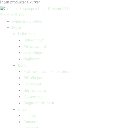
Ingen produkter i kurven
Straarup & Co
Sommerbogpakker
Bøger
Letlæsning
Indskolingen
Mellemtrinnet
Udskolingen
Bogkasser
Børn
Små mennesker, store drømme
Billedbøger
Faktabøger
Børneromaner
Opgavebøger
Bogpakker til børn
Unge
Fantasy
Romaner