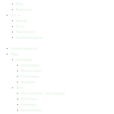
Blog
Bogtrailere
Om os
Kontakt
Presse
Manuskripter
Handelsbetingelser
Sommerbogpakker
Bøger
Letlæsning
Indskolingen
Mellemtrinnet
Udskolingen
Bogkasser
Børn
Små mennesker, store drømme
Billedbøger
Faktabøger
Børneromaner