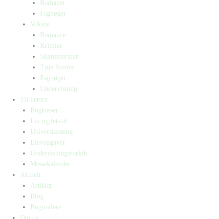
Romaner
Fagbøger
Voksne
Romance
Krimier
Skønlitteratur
True Stories
Fagbøger
Undervisning
Til lærere
Bogkasser
Lix og let-tal
Universlæsning
Elevopgaver
Undervisningsforløb
Messekalender
Aktuelt
Artikler
Blog
Bogtrailere
Om os