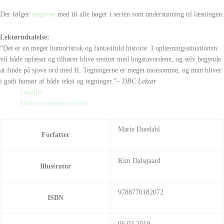
Der følger
opgaver
med til alle bøger i serien som understøtning til læsningen.
Lektørudtalelse:
“Det er en meget humoristisk og fantasifuld historie. I oplæsningssituationen
vil både oplæser og tilhører blive smittet med bogstavordene, og selv begynde
at finde på sjove ord med H. Tegningerne er meget morsomme, og man bliver
i godt humør af både tekst og tegninger.”
– DBC Lektør
Detaljer
Undervisningsmaterialer
Marie Duedahl
Forfatter
Kim Dalsgaard
Illustrator
9788770182072
ISBN
06.03.2019