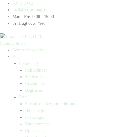
Gå
Products
Products
Hilda
30 71 00 03
til
search
search
og
mail@straarupogco.dk
indholdet
Hassan
Man - Fre: 9.00 - 15.00
siger
Fri fragt over 499,-
H
antal
Straarup & Co
Sommerbogpakker
Bøger
Letlæsning
Indskolingen
Mellemtrinnet
Udskolingen
Bogkasser
Børn
Små mennesker, store drømme
Billedbøger
Faktabøger
Børneromaner
Opgavebøger