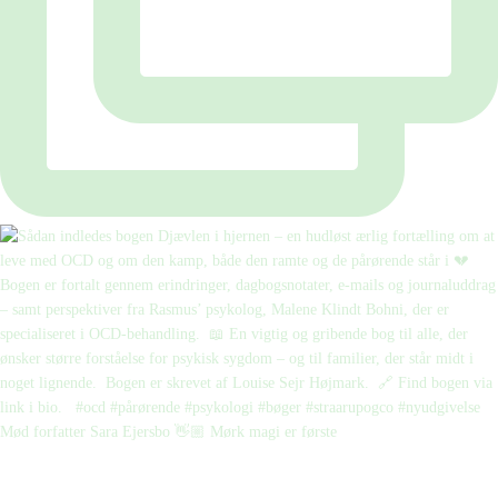
Mød forfatter Sara Ejersbo 👋🏼 Mørk magi er første