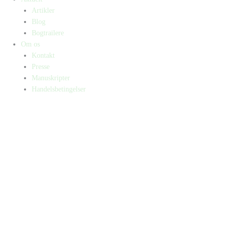
Artikler
Blog
Bogtrailere
Om os
Kontakt
Presse
Manuskripter
Handelsbetingelser
SKIFT TIL ERHVERVSKUNDE