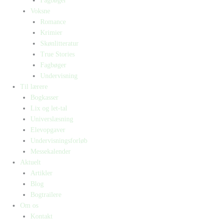
Fagbøger
Voksne
Romance
Krimier
Skønlitteratur
True Stories
Fagbøger
Undervisning
Til lærere
Bogkasser
Lix og let-tal
Universlæsning
Elevopgaver
Undervisningsforløb
Messekalender
Aktuelt
Artikler
Blog
Bogtrailere
Om os
Kontakt