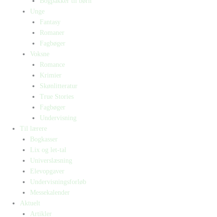
Bogpakker til børn
Unge
Fantasy
Romaner
Fagbøger
Voksne
Romance
Krimier
Skønlitteratur
True Stories
Fagbøger
Undervisning
Til lærere
Bogkasser
Lix og let-tal
Universlæsning
Elevopgaver
Undervisningsforløb
Messekalender
Aktuelt
Artikler