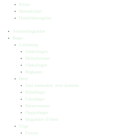
Presse
Manuskripter
Handelsbetingelser
Sommerbogpakker
Bøger
Letlæsning
Indskolingen
Mellemtrinnet
Udskolingen
Bogkasser
Børn
Små mennesker, store drømme
Billedbøger
Faktabøger
Børneromaner
Opgavebøger
Bogpakker til børn
Unge
Fantasy