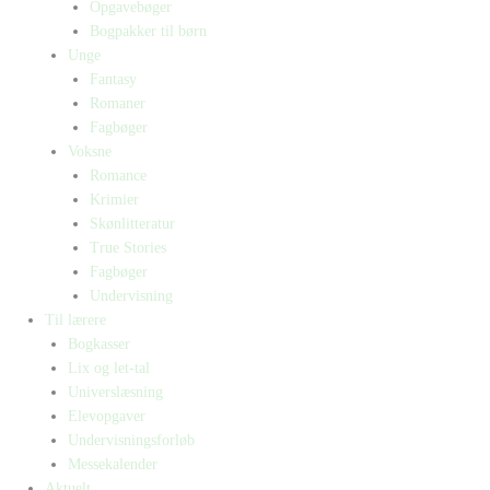
Opgavebøger
Bogpakker til børn
Unge
Fantasy
Romaner
Fagbøger
Voksne
Romance
Krimier
Skønlitteratur
True Stories
Fagbøger
Undervisning
Til lærere
Bogkasser
Lix og let-tal
Universlæsning
Elevopgaver
Undervisningsforløb
Messekalender
Aktuelt