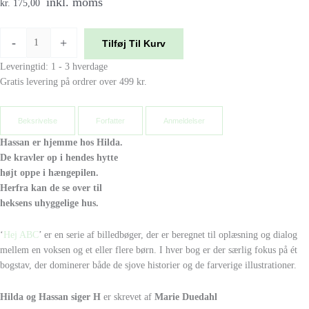
inkl. moms
kr. 175,00
-
+
Tilføj Til Kurv
Leveringtid: 1 - 3 hverdage
Gratis levering på ordrer over 499 kr.
Beksrivelse
Forfatter
Anmeldelser
Hassan er hjemme hos Hilda.
De kravler op i hendes hytte
højt oppe i hængepilen.
Herfra kan de se over til
heksens uhyggelige hus.
‘
Hej ABC
’ er en serie af billedbøger, der er beregnet til oplæsning og dialog
mellem en voksen og et eller flere børn. I hver bog er der særlig fokus på ét
bogstav, der dominerer både de sjove historier og de farverige illustrationer.
Hilda og Hassan siger H
er skrevet af
Marie Duedahl