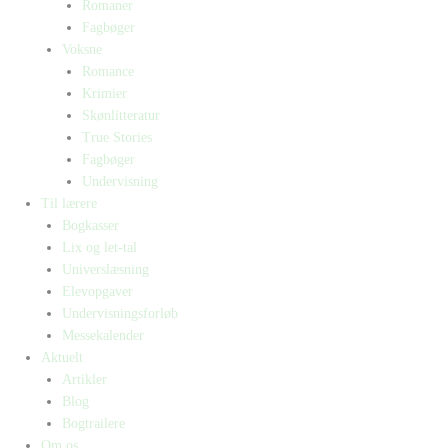
Romaner
Fagbøger
Voksne
Romance
Krimier
Skønlitteratur
True Stories
Fagbøger
Undervisning
Til lærere
Bogkasser
Lix og let-tal
Universlæsning
Elevopgaver
Undervisningsforløb
Messekalender
Aktuelt
Artikler
Blog
Bogtrailere
Om os