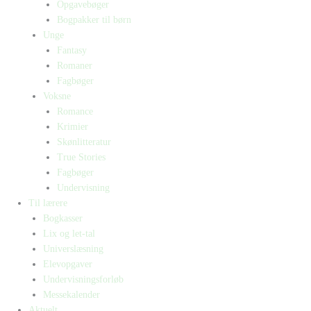
Opgavebøger
Bogpakker til børn
Unge
Fantasy
Romaner
Fagbøger
Voksne
Romance
Krimier
Skønlitteratur
True Stories
Fagbøger
Undervisning
Til lærere
Bogkasser
Lix og let-tal
Universlæsning
Elevopgaver
Undervisningsforløb
Messekalender
Aktuelt