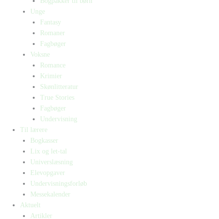
Bogpakker til børn
Unge
Fantasy
Romaner
Fagbøger
Voksne
Romance
Krimier
Skønlitteratur
True Stories
Fagbøger
Undervisning
Til lærere
Bogkasser
Lix og let-tal
Universlæsning
Elevopgaver
Undervisningsforløb
Messekalender
Aktuelt
Artikler