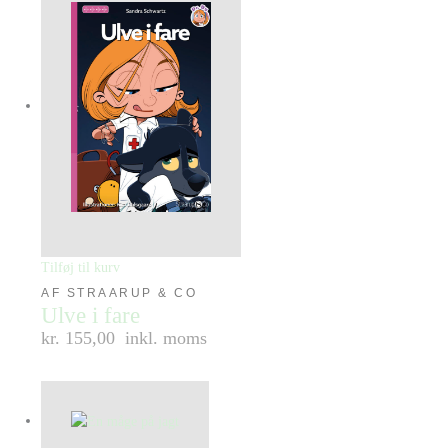
Tilføj til kurv
AF STRAARUP & CO
Ulve i fare
kr. 155,00
inkl. moms