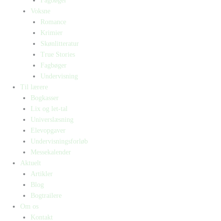
Fagbøger
Voksne
Romance
Krimier
Skønlitteratur
True Stories
Fagbøger
Undervisning
Til lærere
Bogkasser
Lix og let-tal
Universlæsning
Elevopgaver
Undervisningsforløb
Messekalender
Aktuelt
Artikler
Blog
Bogtrailere
Om os
Kontakt