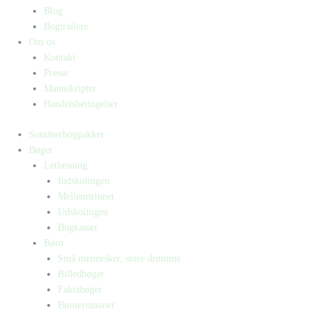
Blog
Bogtrailere
Om os
Kontakt
Presse
Manuskripter
Handelsbetingelser
Sommerbogpakker
Bøger
Letlæsning
Indskolingen
Mellemtrinnet
Udskolingen
Bogkasser
Børn
Små mennesker, store drømme
Billedbøger
Faktabøger
Børneromaner