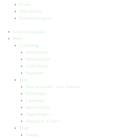
Presse
Manuskripter
Handelsbetingelser
Sommerbogpakker
Bøger
Letlæsning
Indskolingen
Mellemtrinnet
Udskolingen
Bogkasser
Børn
Små mennesker, store drømme
Billedbøger
Faktabøger
Børneromaner
Opgavebøger
Bogpakker til børn
Unge
Fantasy