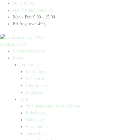
Gå
Products
Products
Regnbuer
30 71 00 03
til
search
search
antal
mail@straarupogco.dk
indholdet
Man - Fre: 9.00 - 15.00
Fri fragt over 499,-
Straarup & Co
Sommerbogpakker
Bøger
Letlæsning
Indskolingen
Mellemtrinnet
Udskolingen
Bogkasser
Børn
Små mennesker, store drømme
Billedbøger
Faktabøger
Børneromaner
Opgavebøger