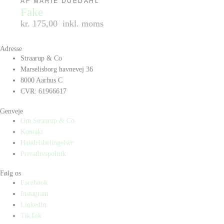
AF MARIE DUEDAHL
Fake
kr. 175,00
inkl. moms
Adresse
Straarup & Co
Marselisborg havnevej 36
8000 Aarhus C
CVR: 61966617
Genveje
Om Straarup & Co
Kontakt
Handelsbetingelser
Privatlivspolitik
Følg os
Facebook
Instagram
LinkedIn
TikTok