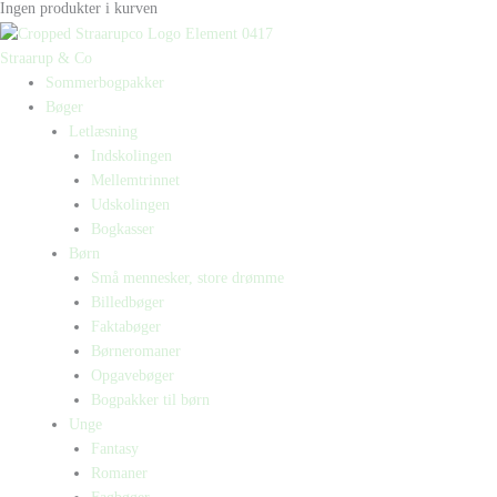
Ingen produkter i kurven
Straarup & Co
Sommerbogpakker
Bøger
Letlæsning
Indskolingen
Mellemtrinnet
Udskolingen
Bogkasser
Børn
Små mennesker, store drømme
Billedbøger
Faktabøger
Børneromaner
Opgavebøger
Bogpakker til børn
Unge
Fantasy
Romaner