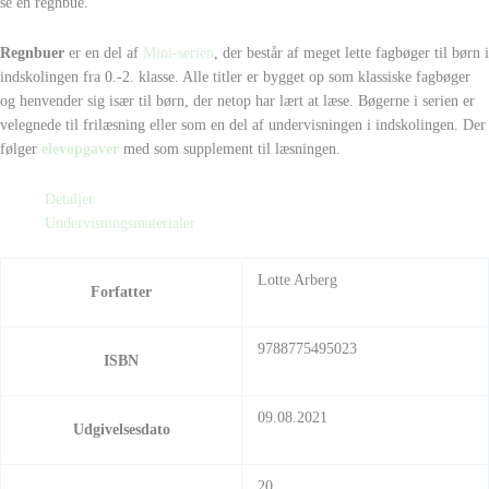
se en regnbue.
Regnbuer
er en del af
Mini-serien
, der består af meget lette fagbøger til børn i
indskolingen fra 0.-2. klasse. Alle titler er bygget op som klassiske fagbøger
og henvender sig især til børn, der netop har lært at læse. Bøgerne i serien er
velegnede til frilæsning eller som en del af undervisningen i indskolingen. Der
følger
elevopgaver
med som supplement til læsningen.
Detaljer
Undervisningsmaterialer
Lotte Arberg
Forfatter
9788775495023
ISBN
09.08.2021
Udgivelsesdato
20