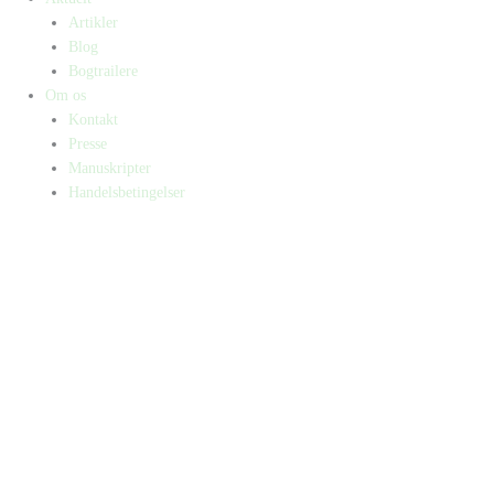
Artikler
Blog
Bogtrailere
Om os
Kontakt
Presse
Manuskripter
Handelsbetingelser
SKIFT TIL ERHVERVSKUNDE