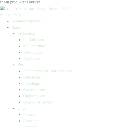
Ingen produkter i kurven
Straarup & Co
Sommerbogpakker
Bøger
Letlæsning
Indskolingen
Mellemtrinnet
Udskolingen
Bogkasser
Børn
Små mennesker, store drømme
Billedbøger
Faktabøger
Børneromaner
Opgavebøger
Bogpakker til børn
Unge
Fantasy
Romaner