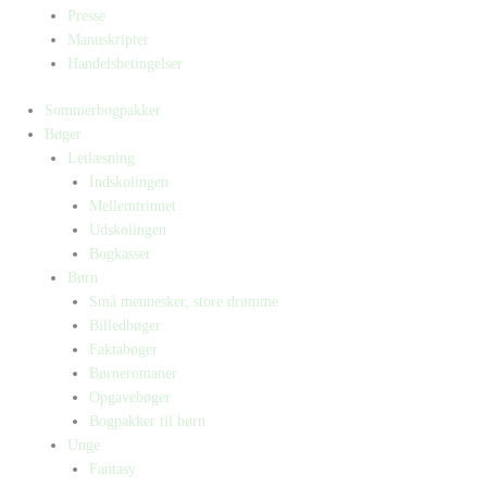
Presse
Manuskripter
Handelsbetingelser
Sommerbogpakker
Bøger
Letlæsning
Indskolingen
Mellemtrinnet
Udskolingen
Bogkasser
Børn
Små mennesker, store drømme
Billedbøger
Faktabøger
Børneromaner
Opgavebøger
Bogpakker til børn
Unge
Fantasy