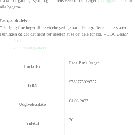
fra klima, gaming, sport, og naturens verden. Der følger
elevopgaver
med til
alle bøgerne.
Lektørudtalelse:
“To rigtig fine bøger til de videbegærlige børn. Fotografierne understøtter
læsningen og gør det nemt for læseren at se det hele for sig.”
– DBC Lektør
Detaljer
Undervisningsmateriale
René Bank Isager
Forfatter
9788775929757
ISBN
04.08.2023
Udgivelsesdato
36
Sidetal