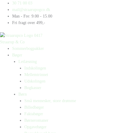
Gå
Products
Products
Padel
30 71 00 03
til
search
search
antal
mail@straarupogco.dk
indholdet
Man - Fre: 9.00 - 15.00
Fri fragt over 499,-
Straarup & Co
Sommerbogpakker
Bøger
Letlæsning
Indskolingen
Mellemtrinnet
Udskolingen
Bogkasser
Børn
Små mennesker, store drømme
Billedbøger
Faktabøger
Børneromaner
Opgavebøger