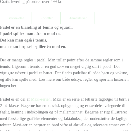
Gratis levering på ordrer over 499 kr.
Beksrivelse
Forfatter
Anmeldelser
Padel er en blanding af tennis og squash.
I padel spiller man ofte to mod to.
Det kan man også i tennis,
mens man i squash spiller én mod én.
Der er mange regler i padel. Man tæller point efter de samme regler som i
tennis. Ligesom i tennis er en god serv en meget vigtig start i padel. Det
vigtigste udstyr i padel er battet. Der findes padelbat til både børn og voksne,
og alle kan spille med. Læs mere om både udstyr, regler og sportens historie i
bogen her.
Padel
er en del af
Maxi-serien
. Maxi er en serie af letlæste fagbøger til børn i
2.-4. klasse. Bøgerne har en klassisk opbygning og er særdeles velegnede til
faglig læsning i indskolingen og på mellemtrinnet. Bøgerne er rigt illustreret
med forskellige grafiske elementer og faktabokse, der understøtter de faglige
tekster. Maxi-serien berører en bred vifte af aktuelle og relevante emner om alt