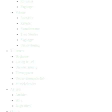
Romaner
Fagbøger
Voksne
Romance
Krimier
Skønlitteratur
True Stories
Fagbøger
Undervisning
Til lærere
Bogkasser
Lix og let-tal
Universlæsning
Elevopgaver
Undervisningsforløb
Messekalender
Aktuelt
Artikler
Blog
Bogtrailere
Om os