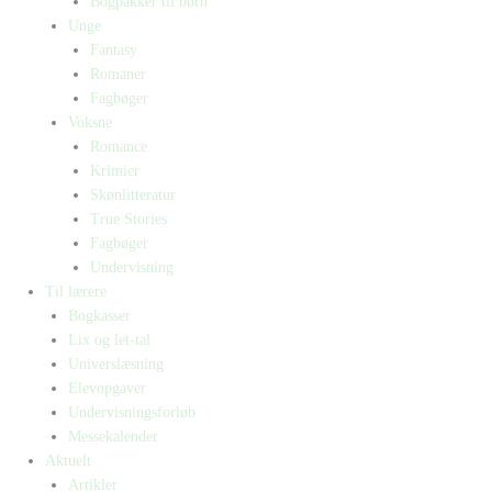
Bogpakker til børn
Unge
Fantasy
Romaner
Fagbøger
Voksne
Romance
Krimier
Skønlitteratur
True Stories
Fagbøger
Undervisning
Til lærere
Bogkasser
Lix og let-tal
Universlæsning
Elevopgaver
Undervisningsforløb
Messekalender
Aktuelt
Artikler