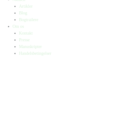
Artikler
Blog
Bogtrailere
Om os
Kontakt
Presse
Manuskripter
Handelsbetingelser
SKIFT TIL ERHVERVSKUNDE