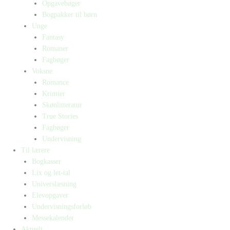
Opgavebøger
Bogpakker til børn
Unge
Fantasy
Romaner
Fagbøger
Voksne
Romance
Krimier
Skønlitteratur
True Stories
Fagbøger
Undervisning
Til lærere
Bogkasser
Lix og let-tal
Universlæsning
Elevopgaver
Undervisningsforløb
Messekalender
Aktuelt