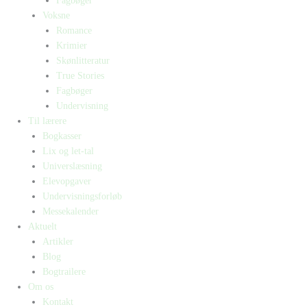
Fagbøger
Voksne
Romance
Krimier
Skønlitteratur
True Stories
Fagbøger
Undervisning
Til lærere
Bogkasser
Lix og let-tal
Universlæsning
Elevopgaver
Undervisningsforløb
Messekalender
Aktuelt
Artikler
Blog
Bogtrailere
Om os
Kontakt