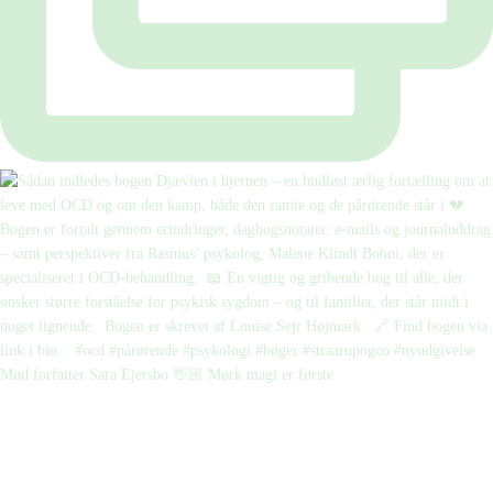
Mød forfatter Sara Ejersbo 👋🏼 Mørk magi er første