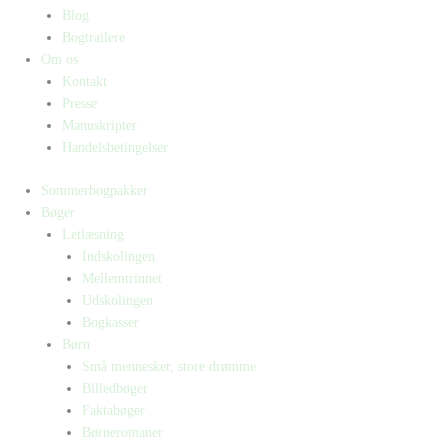
Blog
Bogtrailere
Om os
Kontakt
Presse
Manuskripter
Handelsbetingelser
Sommerbogpakker
Bøger
Letlæsning
Indskolingen
Mellemtrinnet
Udskolingen
Bogkasser
Børn
Små mennesker, store drømme
Billedbøger
Faktabøger
Børneromaner