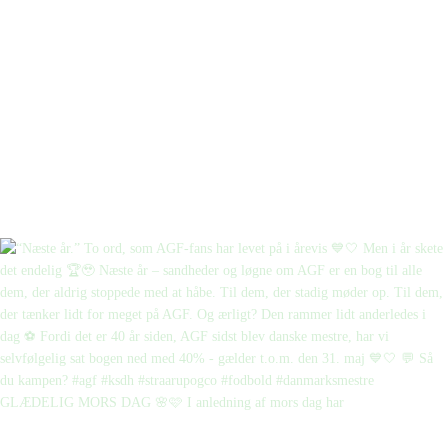
GLÆDELIG MORS DAG 🌸🩷 I anledning af mors dag har