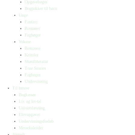
Opgavebøger
Bogpakker til børn
Unge
Fantasy
Romaner
Fagbøger
Voksne
Romance
Krimier
Skønlitteratur
True Stories
Fagbøger
Undervisning
Til lærere
Bogkasser
Lix og let-tal
Universlæsning
Elevopgaver
Undervisningsforløb
Messekalender
Aktuelt