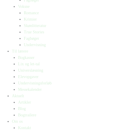
Fagbøger
Voksne
Romance
Krimier
Skønlitteratur
True Stories
Fagbøger
Undervisning
Til lærere
Bogkasser
Lix og let-tal
Universlæsning
Elevopgaver
Undervisningsforløb
Messekalender
Aktuelt
Artikler
Blog
Bogtrailere
Om os
Kontakt