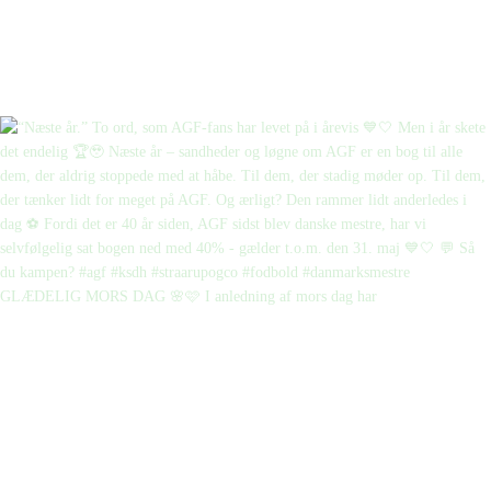
GLÆDELIG MORS DAG 🌸🩷 I anledning af mors dag har