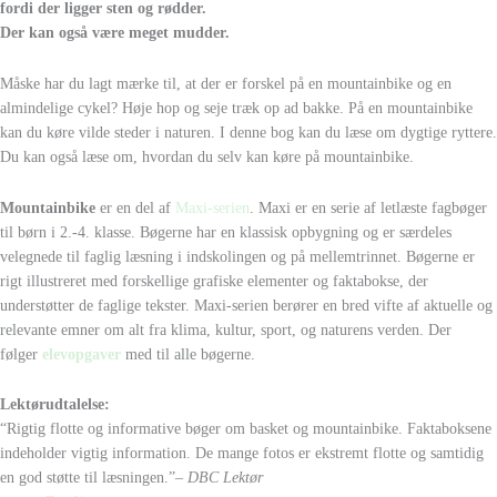
fordi der ligger sten og rødder.
Der kan også være meget mudder.
Måske har du lagt mærke til, at der er forskel på en mountainbike og en
almindelige cykel? Høje hop og seje træk op ad bakke. På en mountainbike
kan du køre vilde steder i naturen. I denne bog kan du læse om dygtige ryttere.
Du kan også læse om, hvordan du selv kan køre på mountainbike.
Mountainbike
er en del af
Maxi-serien
. Maxi er en serie af letlæste fagbøger
til børn i 2.-4. klasse. Bøgerne har en klassisk opbygning og er særdeles
velegnede til faglig læsning i indskolingen og på mellemtrinnet. Bøgerne er
rigt illustreret med forskellige grafiske elementer og faktabokse, der
understøtter de faglige tekster. Maxi-serien berører en bred vifte af aktuelle og
relevante emner om alt fra klima, kultur, sport, og naturens verden. Der
følger
elevopgaver
med til alle bøgerne.
Lektørudtalelse:
“Rigtig flotte og informative bøger om basket og mountainbike. Faktaboksene
indeholder vigtig information. De mange fotos er ekstremt flotte og samtidig
en god støtte til læsningen.”
– DBC Lektør