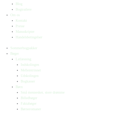
Blog
Bogtrailere
Om os
Kontakt
Presse
Manuskripter
Handelsbetingelser
Sommerbogpakker
Bøger
Letlæsning
Indskolingen
Mellemtrinnet
Udskolingen
Bogkasser
Børn
Små mennesker, store drømme
Billedbøger
Faktabøger
Børneromaner