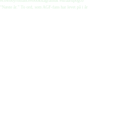
“Næste år.” To ord, som AGF-fans har levet på i år