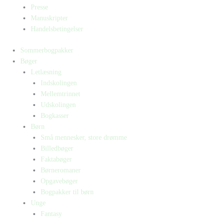
Presse
Manuskripter
Handelsbetingelser
Sommerbogpakker
Bøger
Letlæsning
Indskolingen
Mellemtrinnet
Udskolingen
Bogkasser
Børn
Små mennesker, store drømme
Billedbøger
Faktabøger
Børneromaner
Opgavebøger
Bogpakker til børn
Unge
Fantasy