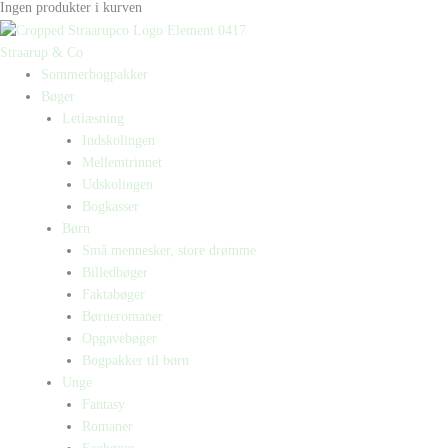
Ingen produkter i kurven
Straarup & Co
Sommerbogpakker
Bøger
Letlæsning
Indskolingen
Mellemtrinnet
Udskolingen
Bogkasser
Børn
Små mennesker, store drømme
Billedbøger
Faktabøger
Børneromaner
Opgavebøger
Bogpakker til børn
Unge
Fantasy
Romaner