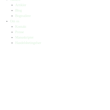
Artikler
Blog
Bogtrailere
Om os
Kontakt
Presse
Manuskripter
Handelsbetingelser
SKIFT TIL ERHVERVSKUNDE