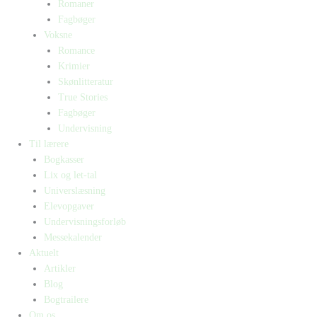
Romaner
Fagbøger
Voksne
Romance
Krimier
Skønlitteratur
True Stories
Fagbøger
Undervisning
Til lærere
Bogkasser
Lix og let-tal
Universlæsning
Elevopgaver
Undervisningsforløb
Messekalender
Aktuelt
Artikler
Blog
Bogtrailere
Om os