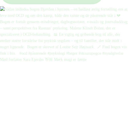
Mød forfatter Sara Ejersbo 👋🏼 Mørk magi er første