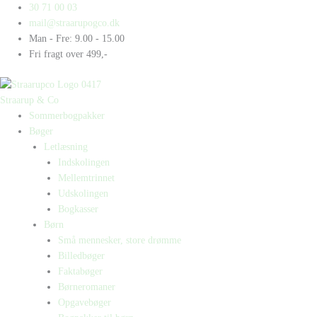
Gå
Products
Products
Mountainbike
30 71 00 03
til
search
search
antal
mail@straarupogco.dk
indholdet
Man - Fre: 9.00 - 15.00
Fri fragt over 499,-
Straarup & Co
Sommerbogpakker
Bøger
Letlæsning
Indskolingen
Mellemtrinnet
Udskolingen
Bogkasser
Børn
Små mennesker, store drømme
Billedbøger
Faktabøger
Børneromaner
Opgavebøger