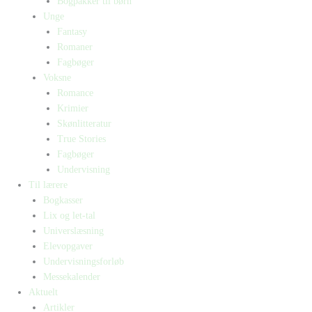
Bogpakker til børn
Unge
Fantasy
Romaner
Fagbøger
Voksne
Romance
Krimier
Skønlitteratur
True Stories
Fagbøger
Undervisning
Til lærere
Bogkasser
Lix og let-tal
Universlæsning
Elevopgaver
Undervisningsforløb
Messekalender
Aktuelt
Artikler