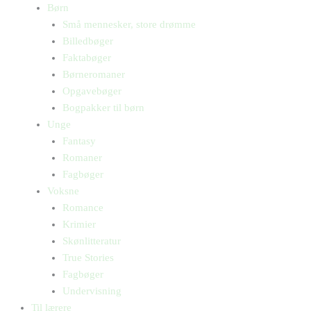
Børn
Små mennesker, store drømme
Billedbøger
Faktabøger
Børneromaner
Opgavebøger
Bogpakker til børn
Unge
Fantasy
Romaner
Fagbøger
Voksne
Romance
Krimier
Skønlitteratur
True Stories
Fagbøger
Undervisning
Til lærere