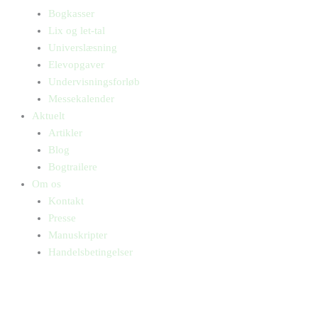
Bogkasser
Lix og let-tal
Universlæsning
Elevopgaver
Undervisningsforløb
Messekalender
Aktuelt
Artikler
Blog
Bogtrailere
Om os
Kontakt
Presse
Manuskripter
Handelsbetingelser
SKIFT TIL ERHVERVSKUNDE