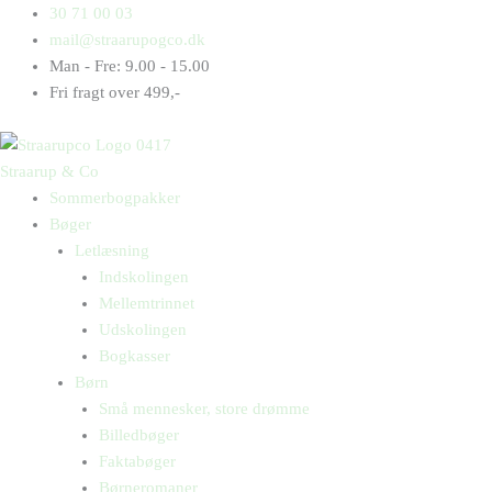
Gå
Products
Products
Egern
30 71 00 03
til
search
search
antal
mail@straarupogco.dk
indholdet
Man - Fre: 9.00 - 15.00
Fri fragt over 499,-
Straarup & Co
Sommerbogpakker
Bøger
Letlæsning
Indskolingen
Mellemtrinnet
Udskolingen
Bogkasser
Børn
Små mennesker, store drømme
Billedbøger
Faktabøger
Børneromaner