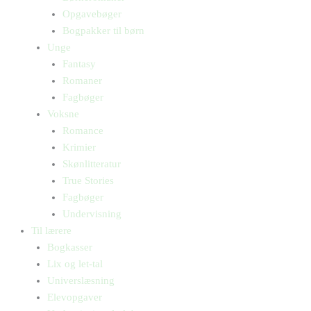
Opgavebøger
Bogpakker til børn
Unge
Fantasy
Romaner
Fagbøger
Voksne
Romance
Krimier
Skønlitteratur
True Stories
Fagbøger
Undervisning
Til lærere
Bogkasser
Lix og let-tal
Universlæsning
Elevopgaver