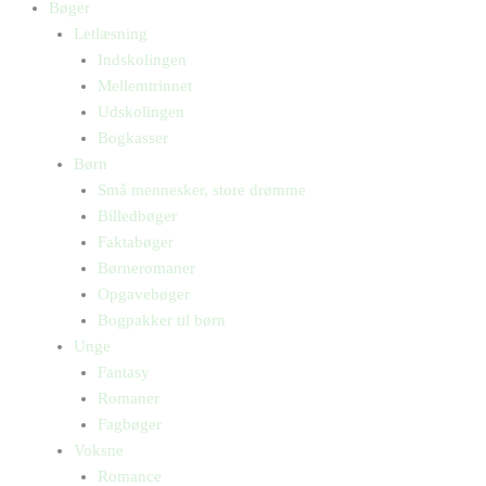
Bøger
Letlæsning
Indskolingen
Mellemtrinnet
Udskolingen
Bogkasser
Børn
Små mennesker, store drømme
Billedbøger
Faktabøger
Børneromaner
Opgavebøger
Bogpakker til børn
Unge
Fantasy
Romaner
Fagbøger
Voksne
Romance