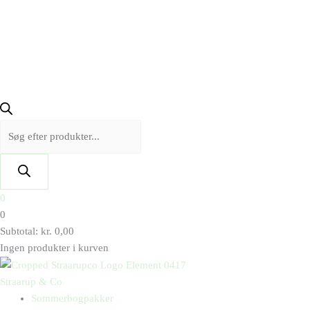
0
0
Subtotal:
kr.
0,00
Ingen produkter i kurven
Straarup & Co
Sommerbogpakker