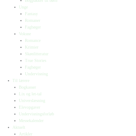
Bogpakker til børn
Unge
Fantasy
Romaner
Fagbøger
Voksne
Romance
Krimier
Skønlitteratur
True Stories
Fagbøger
Undervisning
Til lærere
Bogkasser
Lix og let-tal
Universlæsning
Elevopgaver
Undervisningsforløb
Messekalender
Aktuelt
Artikler