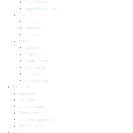
Opgavebøger
Bogpakker til børn
Unge
Fantasy
Romaner
Fagbøger
Voksne
Romance
Krimier
Skønlitteratur
True Stories
Fagbøger
Undervisning
Til lærere
Bogkasser
Lix og let-tal
Universlæsning
Elevopgaver
Undervisningsforløb
Messekalender
Aktuelt