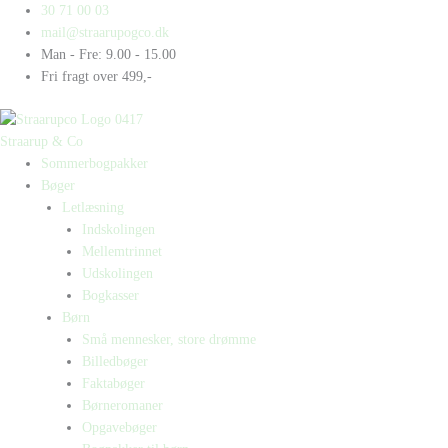
Gå
Products
Products
30 71 00 03
til
search
search
mail@straarupogco.dk
indholdet
Man - Fre: 9.00 - 15.00
Fri fragt over 499,-
Straarup & Co
Sommerbogpakker
Bøger
Letlæsning
Indskolingen
Mellemtrinnet
Udskolingen
Bogkasser
Børn
Små mennesker, store drømme
Billedbøger
Faktabøger
Børneromaner
Opgavebøger