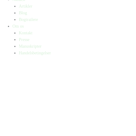
Artikler
Blog
Bogtrailere
Om os
Kontakt
Presse
Manuskripter
Handelsbetingelser
SKIFT TIL ERHVERVSKUNDE