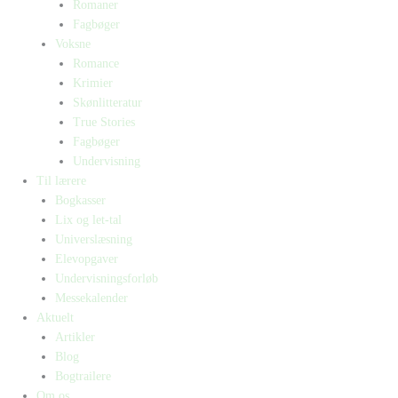
Romaner
Fagbøger
Voksne
Romance
Krimier
Skønlitteratur
True Stories
Fagbøger
Undervisning
Til lærere
Bogkasser
Lix og let-tal
Universlæsning
Elevopgaver
Undervisningsforløb
Messekalender
Aktuelt
Artikler
Blog
Bogtrailere
Om os