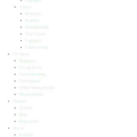
Fagbøger
Voksne
Romance
Krimier
Skønlitteratur
True Stories
Fagbøger
Undervisning
Til lærere
Bogkasser
Lix og let-tal
Universlæsning
Elevopgaver
Undervisningsforløb
Messekalender
Aktuelt
Artikler
Blog
Bogtrailere
Om os
Kontakt