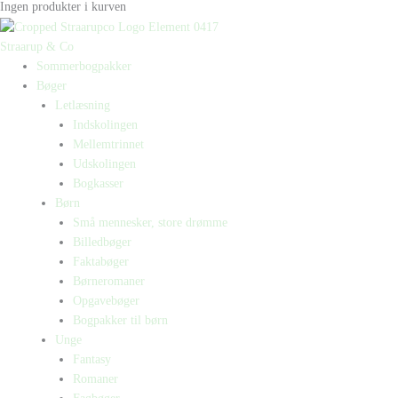
Ingen produkter i kurven
Straarup & Co
Sommerbogpakker
Bøger
Letlæsning
Indskolingen
Mellemtrinnet
Udskolingen
Bogkasser
Børn
Små mennesker, store drømme
Billedbøger
Faktabøger
Børneromaner
Opgavebøger
Bogpakker til børn
Unge
Fantasy
Romaner