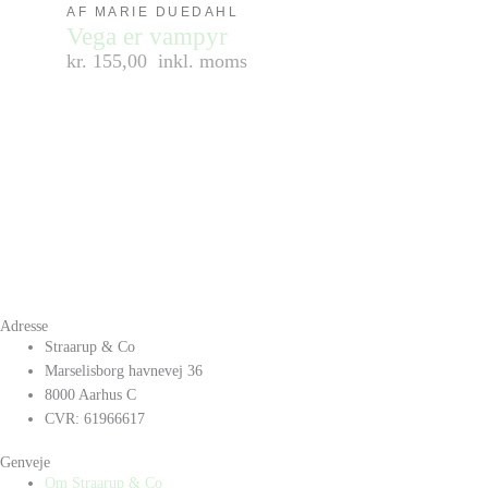
AF MARIE DUEDAHL
Vega er vampyr
kr. 155,00
inkl. moms
Adresse
Straarup & Co
Marselisborg havnevej 36
8000 Aarhus C
CVR: 61966617
Genveje
Om Straarup & Co