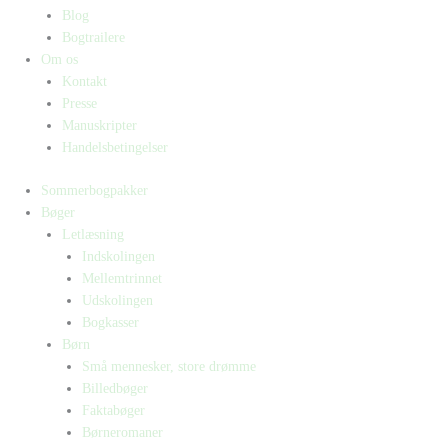
Blog
Bogtrailere
Om os
Kontakt
Presse
Manuskripter
Handelsbetingelser
Sommerbogpakker
Bøger
Letlæsning
Indskolingen
Mellemtrinnet
Udskolingen
Bogkasser
Børn
Små mennesker, store drømme
Billedbøger
Faktabøger
Børneromaner