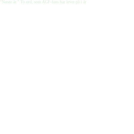
“Næste år.” To ord, som AGF-fans har levet på i år