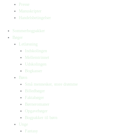
Presse
Manuskripter
Handelsbetingelser
Sommerbogpakker
Bøger
Letlæsning
Indskolingen
Mellemtrinnet
Udskolingen
Bogkasser
Børn
Små mennesker, store drømme
Billedbøger
Faktabøger
Børneromaner
Opgavebøger
Bogpakker til børn
Unge
Fantasy