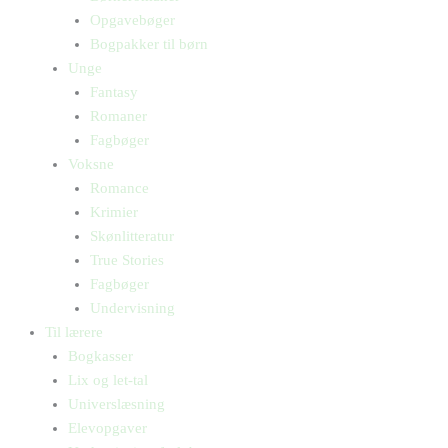
Opgavebøger
Bogpakker til børn
Unge
Fantasy
Romaner
Fagbøger
Voksne
Romance
Krimier
Skønlitteratur
True Stories
Fagbøger
Undervisning
Til lærere
Bogkasser
Lix og let-tal
Universlæsning
Elevopgaver