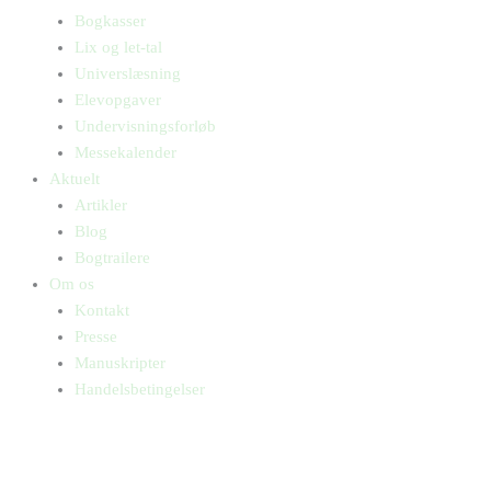
Bogkasser
Lix og let-tal
Universlæsning
Elevopgaver
Undervisningsforløb
Messekalender
Aktuelt
Artikler
Blog
Bogtrailere
Om os
Kontakt
Presse
Manuskripter
Handelsbetingelser
SKIFT TIL ERHVERVSKUNDE