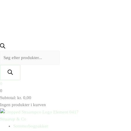
0
0
Subtotal:
kr.
0,00
Ingen produkter i kurven
Straarup & Co
Sommerbogpakker