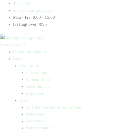
Gå
Products
Products
30 71 00 03
til
search
search
mail@straarupogco.dk
indholdet
Man - Fre: 9.00 - 15.00
Fri fragt over 499,-
Straarup & Co
Sommerbogpakker
Bøger
Letlæsning
Indskolingen
Mellemtrinnet
Udskolingen
Bogkasser
Børn
Små mennesker, store drømme
Billedbøger
Faktabøger
Børneromaner