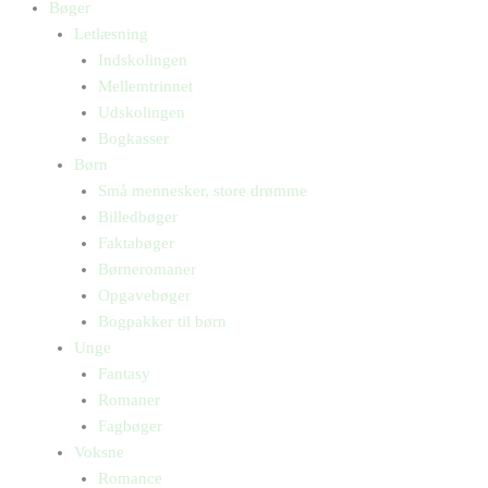
Bøger
Letlæsning
Indskolingen
Mellemtrinnet
Udskolingen
Bogkasser
Børn
Små mennesker, store drømme
Billedbøger
Faktabøger
Børneromaner
Opgavebøger
Bogpakker til børn
Unge
Fantasy
Romaner
Fagbøger
Voksne
Romance