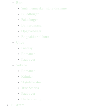
Børn
Små mennesker, store drømme
Billedbøger
Faktabøger
Børneromaner
Opgavebøger
Bogpakker til børn
Unge
Fantasy
Romaner
Fagbøger
Voksne
Romance
Krimier
Skønlitteratur
True Stories
Fagbøger
Undervisning
Til lærere