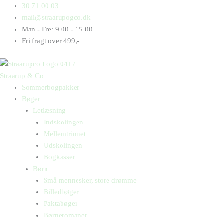
Gå
Products
Products
Sommerfuglenes
30 71 00 03
til
search
search
rekordbog
mail@straarupogco.dk
indholdet
antal
Man - Fre: 9.00 - 15.00
Fri fragt over 499,-
Straarup & Co
Sommerbogpakker
Bøger
Letlæsning
Indskolingen
Mellemtrinnet
Udskolingen
Bogkasser
Børn
Små mennesker, store drømme
Billedbøger
Faktabøger
Børneromaner