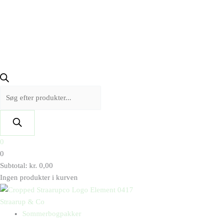
0
0
Subtotal:
kr.
0,00
Ingen produkter i kurven
Straarup & Co
Sommerbogpakker