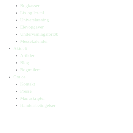
Bogkasser
Lix og let-tal
Universlæsning
Elevopgaver
Undervisningsforløb
Messekalender
Aktuelt
Artikler
Blog
Bogtrailere
Om os
Kontakt
Presse
Manuskripter
Handelsbetingelser
SKIFT TIL ERHVERVSKUNDE