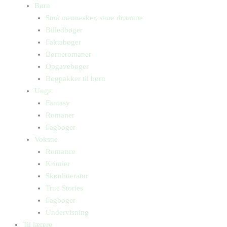
Børn
Små mennesker, store drømme
Billedbøger
Faktabøger
Børneromaner
Opgavebøger
Bogpakker til børn
Unge
Fantasy
Romaner
Fagbøger
Voksne
Romance
Krimier
Skønlitteratur
True Stories
Fagbøger
Undervisning
Til lærere