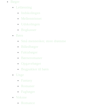
Bøger
Letlæsning
Indskolingen
Mellemtrinnet
Udskolingen
Bogkasser
Børn
Små mennesker, store drømme
Billedbøger
Faktabøger
Børneromaner
Opgavebøger
Bogpakker til børn
Unge
Fantasy
Romaner
Fagbøger
Voksne
Romance