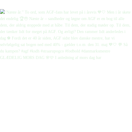
GLÆDELIG MORS DAG 🌸🩷 I anledning af mors dag har