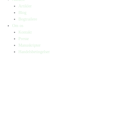
Artikler
Blog
Bogtrailere
Om os
Kontakt
Presse
Manuskripter
Handelsbetingelser
SKIFT TIL ERHVERVSKUNDE