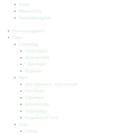
Presse
Manuskripter
Handelsbetingelser
Sommerbogpakker
Bøger
Letlæsning
Indskolingen
Mellemtrinnet
Udskolingen
Bogkasser
Børn
Små mennesker, store drømme
Billedbøger
Faktabøger
Børneromaner
Opgavebøger
Bogpakker til børn
Unge
Fantasy