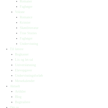
Romaner
Fagbøger
Voksne
Romance
Krimier
Skønlitteratur
True Stories
Fagbøger
Undervisning
Til lærere
Bogkasser
Lix og let-tal
Universlæsning
Elevopgaver
Undervisningsforløb
Messekalender
Aktuelt
Artikler
Blog
Bogtrailere
Om os