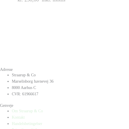
Adresse
Straarup & Co
Marselisborg havnevej 36
8000 Aarhus C
CVR: 61966617
Genveje
Om Straarup & Co
Kontakt
Handelsbetingelser