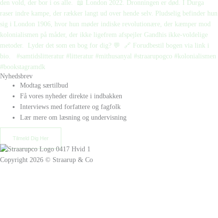
Nyhedsbrev
Modtag særtilbud
Få vores nyheder direkte i indbakken
Interviews med forfattere og fagfolk
Lær mere om læsning og undervisning
Tilmeld Dig Her
Copyright 2026 © Straarup & Co
Privat eller erhverv?
Vi vil gerne give alle vores kunder den bedste oplevelse. Vælg hvordan
du ønsker at handle hos os.