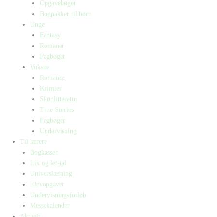
Opgavebøger
Bogpakker til børn
Unge
Fantasy
Romaner
Fagbøger
Voksne
Romance
Krimier
Skønlitteratur
True Stories
Fagbøger
Undervisning
Til lærere
Bogkasser
Lix og let-tal
Universlæsning
Elevopgaver
Undervisningsforløb
Messekalender
Aktuelt