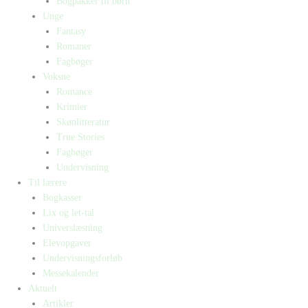
Bogpakker til børn
Unge
Fantasy
Romaner
Fagbøger
Voksne
Romance
Krimier
Skønlitteratur
True Stories
Fagbøger
Undervisning
Til lærere
Bogkasser
Lix og let-tal
Universlæsning
Elevopgaver
Undervisningsforløb
Messekalender
Aktuelt
Artikler