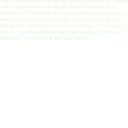
Mød forfatter Sara Ejersbo 👋🏼 Mørk magi er første