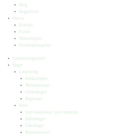
Blog
Bogtrailere
Om os
Kontakt
Presse
Manuskripter
Handelsbetingelser
Sommerbogpakker
Bøger
Letlæsning
Indskolingen
Mellemtrinnet
Udskolingen
Bogkasser
Børn
Små mennesker, store drømme
Billedbøger
Faktabøger
Børneromaner