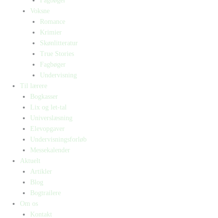
Fagbøger
Voksne
Romance
Krimier
Skønlitteratur
True Stories
Fagbøger
Undervisning
Til lærere
Bogkasser
Lix og let-tal
Universlæsning
Elevopgaver
Undervisningsforløb
Messekalender
Aktuelt
Artikler
Blog
Bogtrailere
Om os
Kontakt