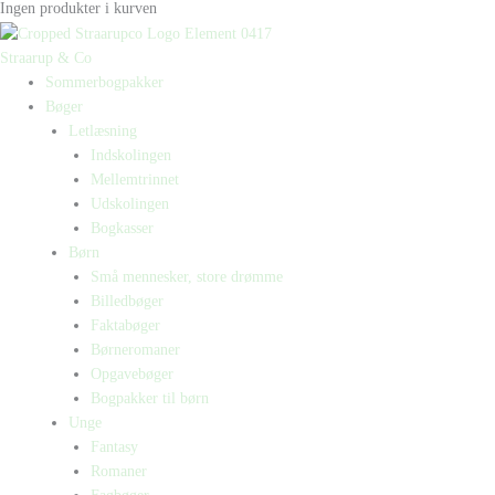
Ingen produkter i kurven
Straarup & Co
Sommerbogpakker
Bøger
Letlæsning
Indskolingen
Mellemtrinnet
Udskolingen
Bogkasser
Børn
Små mennesker, store drømme
Billedbøger
Faktabøger
Børneromaner
Opgavebøger
Bogpakker til børn
Unge
Fantasy
Romaner