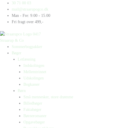
Gå
Products
Products
30 71 00 03
til
search
search
mail@straarupogco.dk
indholdet
Man - Fre: 9.00 - 15.00
Fri fragt over 499,-
Straarup & Co
Sommerbogpakker
Bøger
Letlæsning
Indskolingen
Mellemtrinnet
Udskolingen
Bogkasser
Børn
Små mennesker, store drømme
Billedbøger
Faktabøger
Børneromaner
Opgavebøger