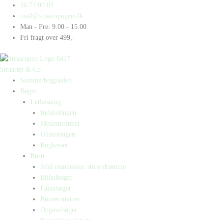
Gå
Products
Products
30 71 00 03
til
search
search
mail@straarupogco.dk
indholdet
Man - Fre: 9.00 - 15.00
Fri fragt over 499,-
Straarup & Co
Sommerbogpakker
Bøger
Letlæsning
Indskolingen
Mellemtrinnet
Udskolingen
Bogkasser
Børn
Små mennesker, store drømme
Billedbøger
Faktabøger
Børneromaner
Opgavebøger