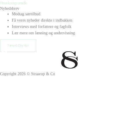
Nyhedsbrev
Modtag særtilbud
Få vores nyheder direkte i indbakken
Interviews med forfattere og fagfolk
Lær mere om læsning og undervisning
Tilmeld Dig Her
Copyright 2026 © Straarup & Co
Privat eller erhverv?
Vi vil gerne give alle vores kunder den bedste oplevelse. Vælg hvordan
du ønsker at handle hos os.
Skift til erhvervskunde
Fortsæt som privatkunde
×