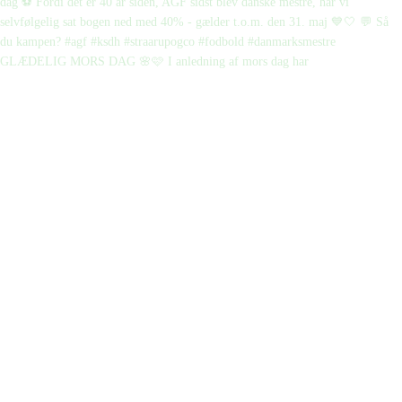
GLÆDELIG MORS DAG 🌸🩷 I anledning af mors dag har