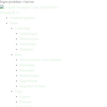
Ingen produkter i kurven
Straarup & Co
Sommerbogpakker
Bøger
Letlæsning
Indskolingen
Mellemtrinnet
Udskolingen
Bogkasser
Børn
Små mennesker, store drømme
Billedbøger
Faktabøger
Børneromaner
Opgavebøger
Bogpakker til børn
Unge
Fantasy
Romaner