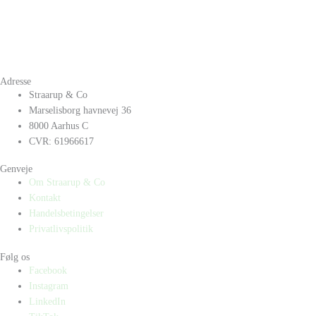
Adresse
Straarup & Co
Marselisborg havnevej 36
8000 Aarhus C
CVR: 61966617
Genveje
Om Straarup & Co
Kontakt
Handelsbetingelser
Privatlivspolitik
Følg os
Facebook
Instagram
LinkedIn