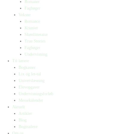
Romaner
Fagbøger
Voksne
Romance
Krimier
Skønlitteratur
True Stories
Fagbøger
Undervisning
Til lærere
Bogkasser
Lix og let-tal
Universlæsning
Elevopgaver
Undervisningsforløb
Messekalender
Aktuelt
Artikler
Blog
Bogtrailere
Om os