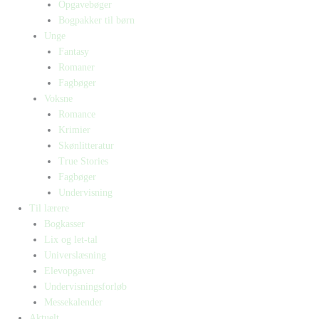
Opgavebøger
Bogpakker til børn
Unge
Fantasy
Romaner
Fagbøger
Voksne
Romance
Krimier
Skønlitteratur
True Stories
Fagbøger
Undervisning
Til lærere
Bogkasser
Lix og let-tal
Universlæsning
Elevopgaver
Undervisningsforløb
Messekalender
Aktuelt