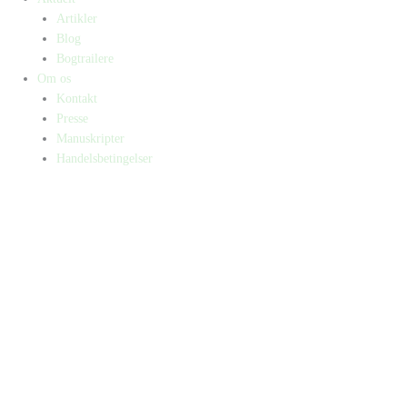
Artikler
Blog
Bogtrailere
Om os
Kontakt
Presse
Manuskripter
Handelsbetingelser
SKIFT TIL ERHVERVSKUNDE