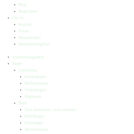
Blog
Bogtrailere
Om os
Kontakt
Presse
Manuskripter
Handelsbetingelser
Sommerbogpakker
Bøger
Letlæsning
Indskolingen
Mellemtrinnet
Udskolingen
Bogkasser
Børn
Små mennesker, store drømme
Billedbøger
Faktabøger
Børneromaner