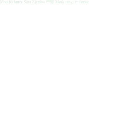
Mød forfatter Sara Ejersbo 👋🏼 Mørk magi er første