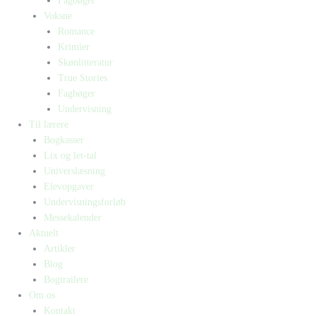
Fagbøger
Voksne
Romance
Krimier
Skønlitteratur
True Stories
Fagbøger
Undervisning
Til lærere
Bogkasser
Lix og let-tal
Universlæsning
Elevopgaver
Undervisningsforløb
Messekalender
Aktuelt
Artikler
Blog
Bogtrailere
Om os
Kontakt