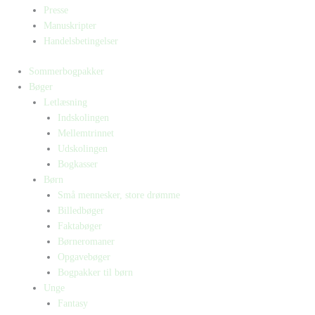
Presse
Manuskripter
Handelsbetingelser
Sommerbogpakker
Bøger
Letlæsning
Indskolingen
Mellemtrinnet
Udskolingen
Bogkasser
Børn
Små mennesker, store drømme
Billedbøger
Faktabøger
Børneromaner
Opgavebøger
Bogpakker til børn
Unge
Fantasy