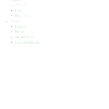
Artikler
Blog
Bogtrailere
Om os
Kontakt
Presse
Manuskripter
Handelsbetingelser
SKIFT TIL ERHVERVSKUNDE