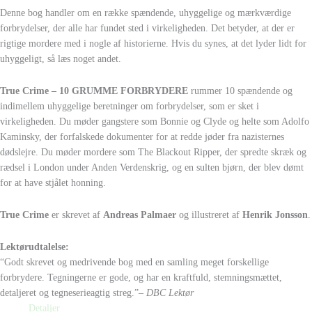
Denne bog handler om en række spændende, uhyggelige og mærkværdige
forbrydelser, der alle har fundet sted i virkeligheden. Det betyder, at der er
rigtige mordere med i nogle af historierne. Hvis du synes, at det lyder lidt for
uhyggeligt, så læs noget andet.
True Crime – 10 GRUMME FORBRYDERE
rummer 10 spændende og
indimellem uhyggelige beretninger om forbrydelser, som er sket i
virkeligheden. Du møder gangstere som Bonnie og Clyde og helte som Adolfo
Kaminsky, der forfalskede dokumenter for at redde jøder fra nazisternes
dødslejre. Du møder mordere som The Blackout Ripper, der spredte skræk og
rædsel i London under Anden Verdenskrig, og en sulten bjørn, der blev dømt
for at have stjålet honning.
True Crime
er skrevet af
Andreas Palmaer
og illustreret af
Henrik Jonsson
.
Lektørudtalelse:
“Godt skrevet og medrivende bog med en samling meget forskellige
forbrydere. Tegningerne er gode, og har en kraftfuld, stemningsmættet,
detaljeret og tegneserieagtig streg.”
– DBC Lektør
Detaljer