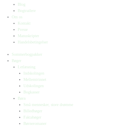
Blog
Bogtrailere
Om os
Kontakt
Presse
Manuskripter
Handelsbetingelser
Sommerbogpakker
Bøger
Letlæsning
Indskolingen
Mellemtrinnet
Udskolingen
Bogkasser
Børn
Små mennesker, store drømme
Billedbøger
Faktabøger
Børneromaner