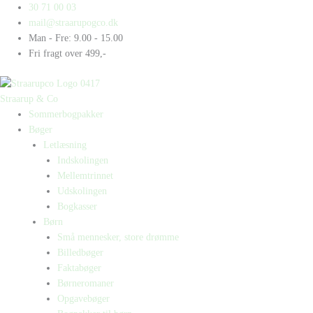
Gå
Products
Products
True
30 71 00 03
til
search
search
Crime
mail@straarupogco.dk
indholdet
antal
Man - Fre: 9.00 - 15.00
Fri fragt over 499,-
Straarup & Co
Sommerbogpakker
Bøger
Letlæsning
Indskolingen
Mellemtrinnet
Udskolingen
Bogkasser
Børn
Små mennesker, store drømme
Billedbøger
Faktabøger
Børneromaner
Opgavebøger