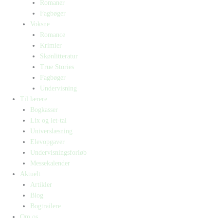
Romaner
Fagbøger
Voksne
Romance
Krimier
Skønlitteratur
True Stories
Fagbøger
Undervisning
Til lærere
Bogkasser
Lix og let-tal
Universlæsning
Elevopgaver
Undervisningsforløb
Messekalender
Aktuelt
Artikler
Blog
Bogtrailere
Om os