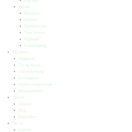
Fagbøger
Voksne
Romance
Krimier
Skønlitteratur
True Stories
Fagbøger
Undervisning
Til lærere
Bogkasser
Lix og let-tal
Universlæsning
Elevopgaver
Undervisningsforløb
Messekalender
Aktuelt
Artikler
Blog
Bogtrailere
Om os
Kontakt