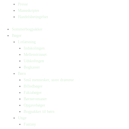
Presse
Manuskripter
Handelsbetingelser
Sommerbogpakker
Bøger
Letlæsning
Indskolingen
Mellemtrinnet
Udskolingen
Bogkasser
Børn
Små mennesker, store drømme
Billedbøger
Faktabøger
Børneromaner
Opgavebøger
Bogpakker til børn
Unge
Fantasy