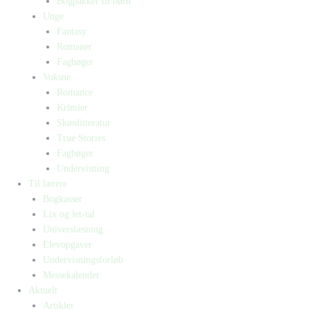
Bogpakker til børn
Unge
Fantasy
Romaner
Fagbøger
Voksne
Romance
Krimier
Skønlitteratur
True Stories
Fagbøger
Undervisning
Til lærere
Bogkasser
Lix og let-tal
Universlæsning
Elevopgaver
Undervisningsforløb
Messekalender
Aktuelt
Artikler