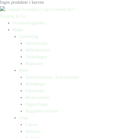
Ingen produkter i kurven
Straarup & Co
Sommerbogpakker
Bøger
Letlæsning
Indskolingen
Mellemtrinnet
Udskolingen
Bogkasser
Børn
Små mennesker, store drømme
Billedbøger
Faktabøger
Børneromaner
Opgavebøger
Bogpakker til børn
Unge
Fantasy
Romaner