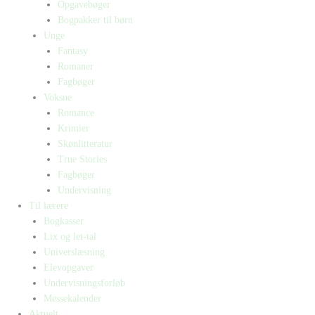
Opgavebøger
Bogpakker til børn
Unge
Fantasy
Romaner
Fagbøger
Voksne
Romance
Krimier
Skønlitteratur
True Stories
Fagbøger
Undervisning
Til lærere
Bogkasser
Lix og let-tal
Universlæsning
Elevopgaver
Undervisningsforløb
Messekalender
Aktuelt