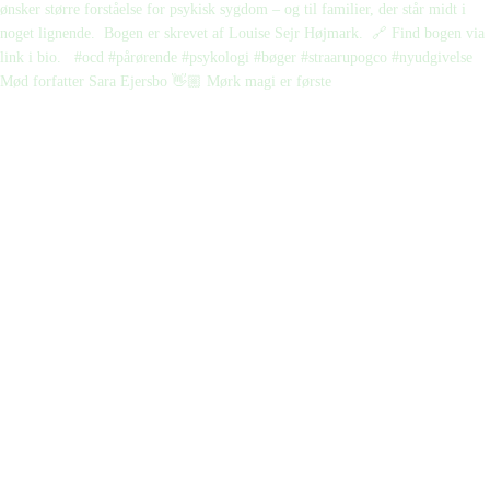
Mød forfatter Sara Ejersbo 👋🏼 Mørk magi er første