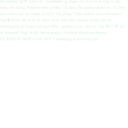
GLÆDELIG MORS DAG 🌸🩷 I anledning af mors dag har