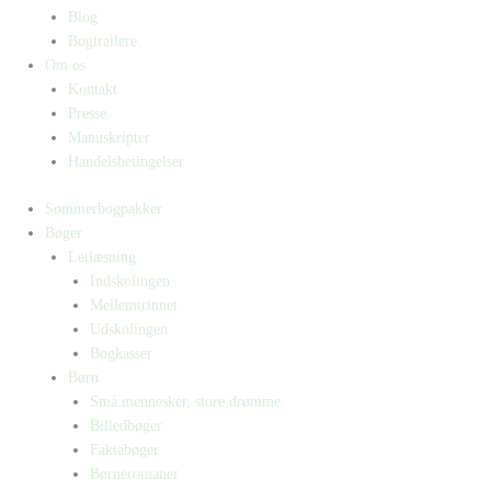
Blog
Bogtrailere
Om os
Kontakt
Presse
Manuskripter
Handelsbetingelser
Sommerbogpakker
Bøger
Letlæsning
Indskolingen
Mellemtrinnet
Udskolingen
Bogkasser
Børn
Små mennesker, store drømme
Billedbøger
Faktabøger
Børneromaner