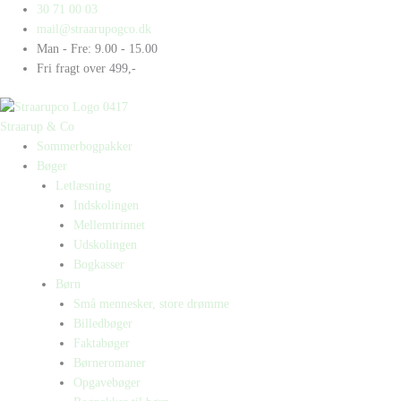
Gå
Products
Products
30 71 00 03
til
search
search
mail@straarupogco.dk
indholdet
Man - Fre: 9.00 - 15.00
Fri fragt over 499,-
Straarup & Co
Sommerbogpakker
Bøger
Letlæsning
Indskolingen
Mellemtrinnet
Udskolingen
Bogkasser
Børn
Små mennesker, store drømme
Billedbøger
Faktabøger
Børneromaner
Opgavebøger