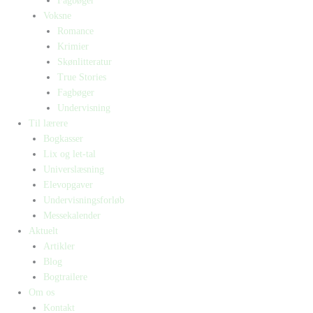
Fagbøger
Voksne
Romance
Krimier
Skønlitteratur
True Stories
Fagbøger
Undervisning
Til lærere
Bogkasser
Lix og let-tal
Universlæsning
Elevopgaver
Undervisningsforløb
Messekalender
Aktuelt
Artikler
Blog
Bogtrailere
Om os
Kontakt