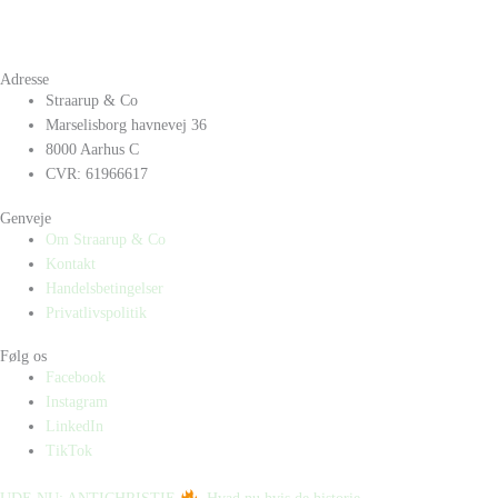
Adresse
Straarup & Co
Marselisborg havnevej 36
8000 Aarhus C
CVR: 61966617
Genveje
Om Straarup & Co
Kontakt
Handelsbetingelser
Privatlivspolitik
Følg os
Facebook
Instagram
LinkedIn
TikTok