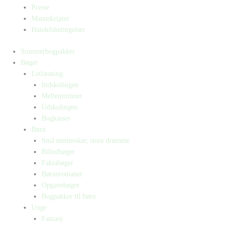
Presse
Manuskripter
Handelsbetingelser
Sommerbogpakker
Bøger
Letlæsning
Indskolingen
Mellemtrinnet
Udskolingen
Bogkasser
Børn
Små mennesker, store drømme
Billedbøger
Faktabøger
Børneromaner
Opgavebøger
Bogpakker til børn
Unge
Fantasy