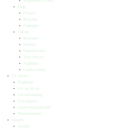
Bogpakker til børn
Unge
Fantasy
Romaner
Fagbøger
Voksne
Romance
Krimier
Skønlitteratur
True Stories
Fagbøger
Undervisning
Til lærere
Bogkasser
Lix og let-tal
Universlæsning
Elevopgaver
Undervisningsforløb
Messekalender
Aktuelt
Artikler