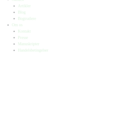
Artikler
Blog
Bogtrailere
Om os
Kontakt
Presse
Manuskripter
Handelsbetingelser
SKIFT TIL ERHVERVSKUNDE