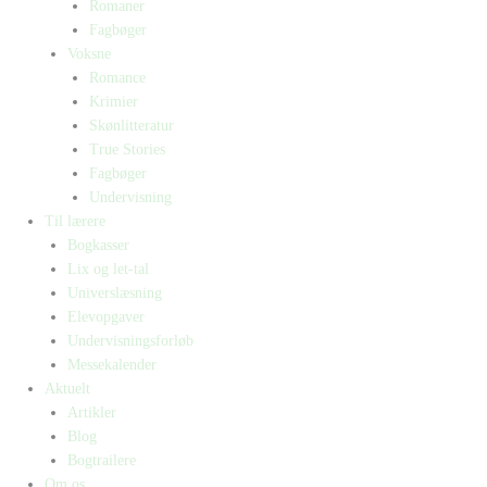
Romaner
Fagbøger
Voksne
Romance
Krimier
Skønlitteratur
True Stories
Fagbøger
Undervisning
Til lærere
Bogkasser
Lix og let-tal
Universlæsning
Elevopgaver
Undervisningsforløb
Messekalender
Aktuelt
Artikler
Blog
Bogtrailere
Om os