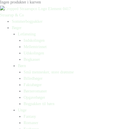
Ingen produkter i kurven
Straarup & Co
Sommerbogpakker
Bøger
Letlæsning
Indskolingen
Mellemtrinnet
Udskolingen
Bogkasser
Børn
Små mennesker, store drømme
Billedbøger
Faktabøger
Børneromaner
Opgavebøger
Bogpakker til børn
Unge
Fantasy
Romaner