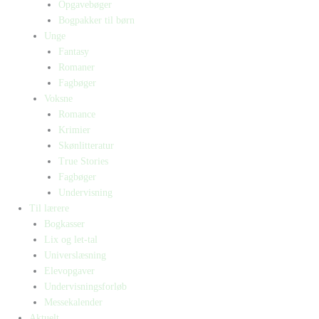
Opgavebøger
Bogpakker til børn
Unge
Fantasy
Romaner
Fagbøger
Voksne
Romance
Krimier
Skønlitteratur
True Stories
Fagbøger
Undervisning
Til lærere
Bogkasser
Lix og let-tal
Universlæsning
Elevopgaver
Undervisningsforløb
Messekalender
Aktuelt