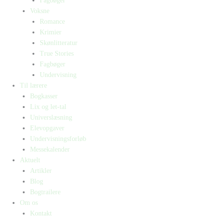
Fagbøger
Voksne
Romance
Krimier
Skønlitteratur
True Stories
Fagbøger
Undervisning
Til lærere
Bogkasser
Lix og let-tal
Universlæsning
Elevopgaver
Undervisningsforløb
Messekalender
Aktuelt
Artikler
Blog
Bogtrailere
Om os
Kontakt