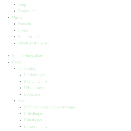
Blog
Bogtrailere
Om os
Kontakt
Presse
Manuskripter
Handelsbetingelser
Sommerbogpakker
Bøger
Letlæsning
Indskolingen
Mellemtrinnet
Udskolingen
Bogkasser
Børn
Små mennesker, store drømme
Billedbøger
Faktabøger
Børneromaner