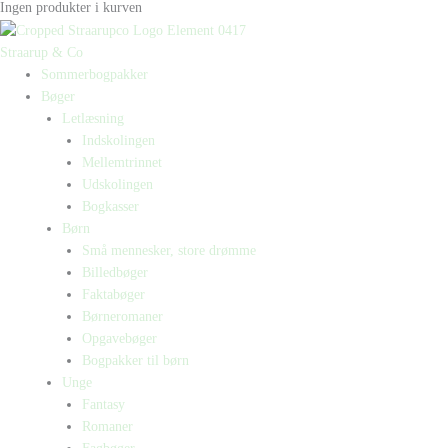
Ingen produkter i kurven
Straarup & Co
Sommerbogpakker
Bøger
Letlæsning
Indskolingen
Mellemtrinnet
Udskolingen
Bogkasser
Børn
Små mennesker, store drømme
Billedbøger
Faktabøger
Børneromaner
Opgavebøger
Bogpakker til børn
Unge
Fantasy
Romaner