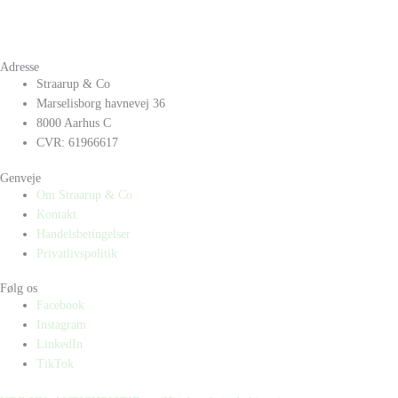
Adresse
Straarup & Co
Marselisborg havnevej 36
8000 Aarhus C
CVR: 61966617
Genveje
Om Straarup & Co
Kontakt
Handelsbetingelser
Privatlivspolitik
Følg os
Facebook
Instagram
LinkedIn
TikTok