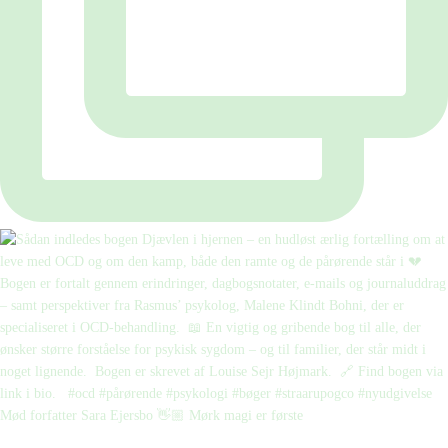
Mød forfatter Sara Ejersbo 👋🏼 Mørk magi er første