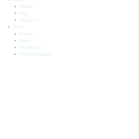
Artikler
Blog
Bogtrailere
Om os
Kontakt
Presse
Manuskripter
Handelsbetingelser
SKIFT TIL ERHVERVSKUNDE