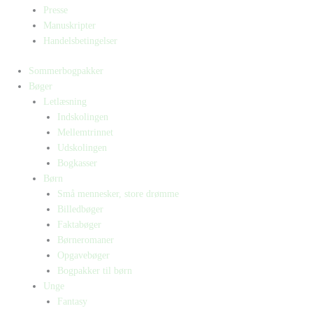
Presse
Manuskripter
Handelsbetingelser
Sommerbogpakker
Bøger
Letlæsning
Indskolingen
Mellemtrinnet
Udskolingen
Bogkasser
Børn
Små mennesker, store drømme
Billedbøger
Faktabøger
Børneromaner
Opgavebøger
Bogpakker til børn
Unge
Fantasy