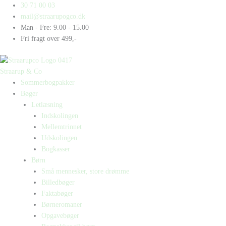
Gå
Products
Products
30 71 00 03
til
search
search
mail@straarupogco.dk
indholdet
Man - Fre: 9.00 - 15.00
Fri fragt over 499,-
Straarup & Co
Sommerbogpakker
Bøger
Letlæsning
Indskolingen
Mellemtrinnet
Udskolingen
Bogkasser
Børn
Små mennesker, store drømme
Billedbøger
Faktabøger
Børneromaner
Opgavebøger