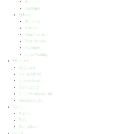
Romaner
Fagbøger
Voksne
Romance
Krimier
Skønlitteratur
True Stories
Fagbøger
Undervisning
Til lærere
Bogkasser
Lix og let-tal
Universlæsning
Elevopgaver
Undervisningsforløb
Messekalender
Aktuelt
Artikler
Blog
Bogtrailere
Om os