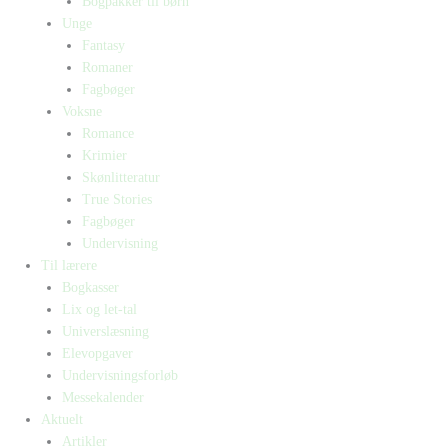
Bogpakker til børn
Unge
Fantasy
Romaner
Fagbøger
Voksne
Romance
Krimier
Skønlitteratur
True Stories
Fagbøger
Undervisning
Til lærere
Bogkasser
Lix og let-tal
Universlæsning
Elevopgaver
Undervisningsforløb
Messekalender
Aktuelt
Artikler