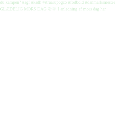
GLÆDELIG MORS DAG 🌸🩷 I anledning af mors dag har