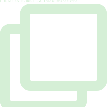
UDE NU: ANTICHRISTIE 🔥⁠ ⁠ Hvad nu hvis de historie