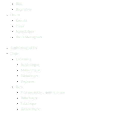
Blog
Bogtrailere
Om os
Kontakt
Presse
Manuskripter
Handelsbetingelser
Sommerbogpakker
Bøger
Letlæsning
Indskolingen
Mellemtrinnet
Udskolingen
Bogkasser
Børn
Små mennesker, store drømme
Billedbøger
Faktabøger
Børneromaner