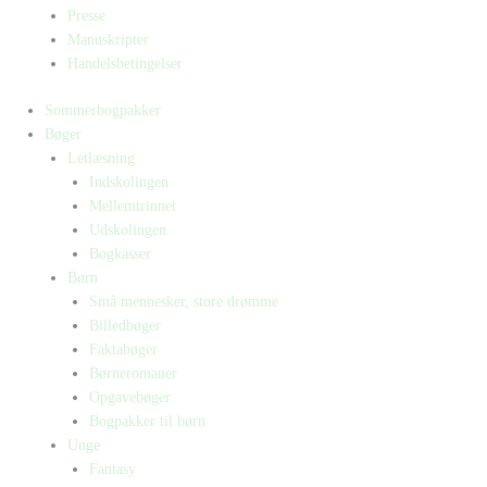
Presse
Manuskripter
Handelsbetingelser
Sommerbogpakker
Bøger
Letlæsning
Indskolingen
Mellemtrinnet
Udskolingen
Bogkasser
Børn
Små mennesker, store drømme
Billedbøger
Faktabøger
Børneromaner
Opgavebøger
Bogpakker til børn
Unge
Fantasy