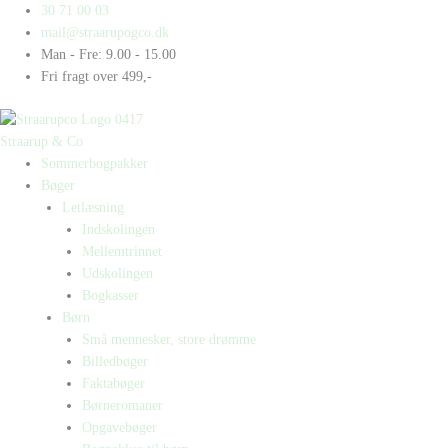
Gå
Products
Products
30 71 00 03
til
search
search
mail@straarupogco.dk
indholdet
Man - Fre: 9.00 - 15.00
Fri fragt over 499,-
Straarup & Co
Sommerbogpakker
Bøger
Letlæsning
Indskolingen
Mellemtrinnet
Udskolingen
Bogkasser
Børn
Små mennesker, store drømme
Billedbøger
Faktabøger
Børneromaner
Opgavebøger