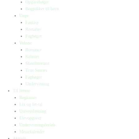
Opgavebøger
Bogpakker til børn
Unge
Fantasy
Romaner
Fagbøger
Voksne
Romance
Krimier
Skønlitteratur
True Stories
Fagbøger
Undervisning
Til lærere
Bogkasser
Lix og let-tal
Universlæsning
Elevopgaver
Undervisningsforløb
Messekalender
Aktuelt