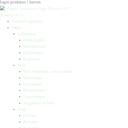
Ingen produkter i kurven
Straarup & Co
Sommerbogpakker
Bøger
Letlæsning
Indskolingen
Mellemtrinnet
Udskolingen
Bogkasser
Børn
Små mennesker, store drømme
Billedbøger
Faktabøger
Børneromaner
Opgavebøger
Bogpakker til børn
Unge
Fantasy
Romaner