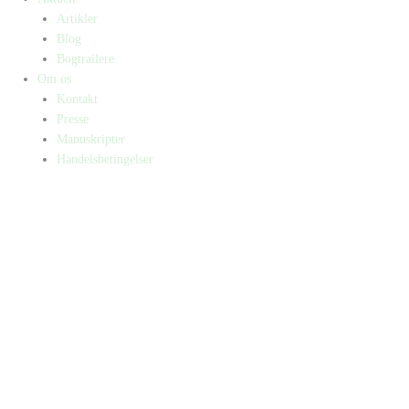
Artikler
Blog
Bogtrailere
Om os
Kontakt
Presse
Manuskripter
Handelsbetingelser
SKIFT TIL ERHVERVSKUNDE