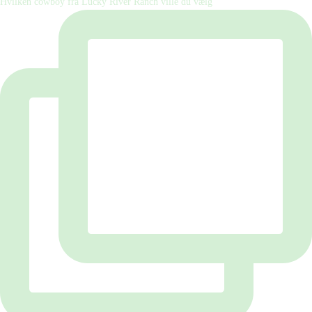
Hvilken cowboy fra Lucky River Ranch ville du vælg