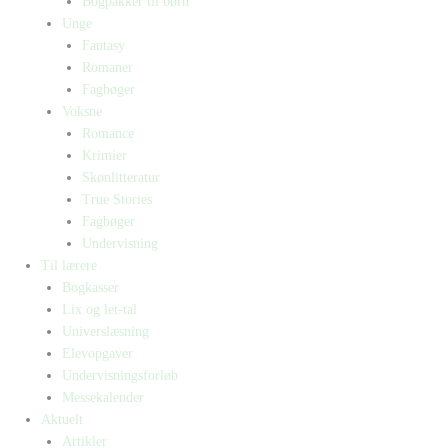
Bogpakker til børn
Unge
Fantasy
Romaner
Fagbøger
Voksne
Romance
Krimier
Skønlitteratur
True Stories
Fagbøger
Undervisning
Til lærere
Bogkasser
Lix og let-tal
Universlæsning
Elevopgaver
Undervisningsforløb
Messekalender
Aktuelt
Artikler