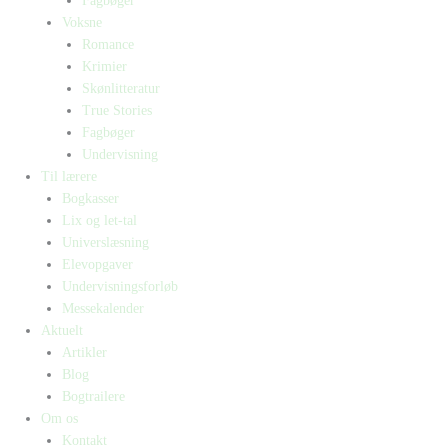
Fagbøger
Voksne
Romance
Krimier
Skønlitteratur
True Stories
Fagbøger
Undervisning
Til lærere
Bogkasser
Lix og let-tal
Universlæsning
Elevopgaver
Undervisningsforløb
Messekalender
Aktuelt
Artikler
Blog
Bogtrailere
Om os
Kontakt