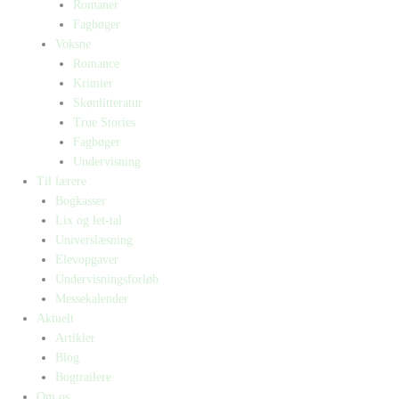
Romaner
Fagbøger
Voksne
Romance
Krimier
Skønlitteratur
True Stories
Fagbøger
Undervisning
Til lærere
Bogkasser
Lix og let-tal
Universlæsning
Elevopgaver
Undervisningsforløb
Messekalender
Aktuelt
Artikler
Blog
Bogtrailere
Om os