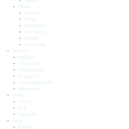
Fagbøger
Voksne
Romance
Krimier
Skønlitteratur
True Stories
Fagbøger
Undervisning
Til lærere
Bogkasser
Lix og let-tal
Universlæsning
Elevopgaver
Undervisningsforløb
Messekalender
Aktuelt
Artikler
Blog
Bogtrailere
Om os
Kontakt