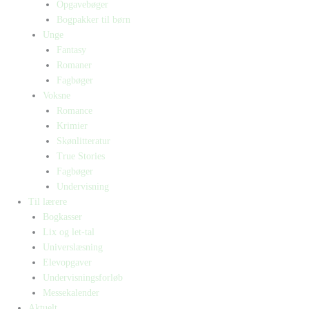
Opgavebøger
Bogpakker til børn
Unge
Fantasy
Romaner
Fagbøger
Voksne
Romance
Krimier
Skønlitteratur
True Stories
Fagbøger
Undervisning
Til lærere
Bogkasser
Lix og let-tal
Universlæsning
Elevopgaver
Undervisningsforløb
Messekalender
Aktuelt