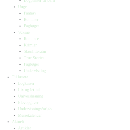
Bogpakker til børn
Unge
Fantasy
Romaner
Fagbøger
Voksne
Romance
Krimier
Skønlitteratur
True Stories
Fagbøger
Undervisning
Til lærere
Bogkasser
Lix og let-tal
Universlæsning
Elevopgaver
Undervisningsforløb
Messekalender
Aktuelt
Artikler