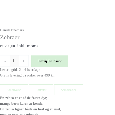
Henrik Enemark
Zebraer
inkl. moms
kr. 200,00
-
+
Tilføj Til Kurv
Leveringtid: 2 - 4 hverdage
Gratis levering på ordrer over 499 kr.
Beksrivelse
Forfatter
Anmeldelser
En zebra er et af de første dyr,
mange børn lærer at kende.
En zebra ligner både en hest og et æsel,
men er nem at genkende.