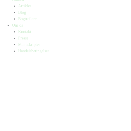
Artikler
Blog
Bogtrailere
Om os
Kontakt
Presse
Manuskripter
Handelsbetingelser
SKIFT TIL ERHVERVSKUNDE