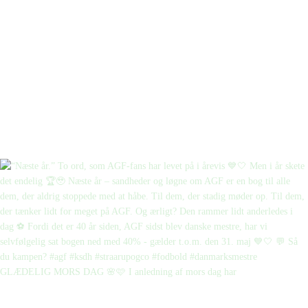
GLÆDELIG MORS DAG 🌸🩷 I anledning af mors dag har