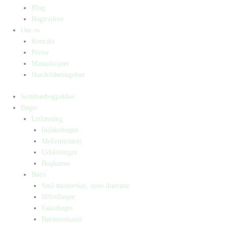
Blog
Bogtrailere
Om os
Kontakt
Presse
Manuskripter
Handelsbetingelser
Sommerbogpakker
Bøger
Letlæsning
Indskolingen
Mellemtrinnet
Udskolingen
Bogkasser
Børn
Små mennesker, store drømme
Billedbøger
Faktabøger
Børneromaner