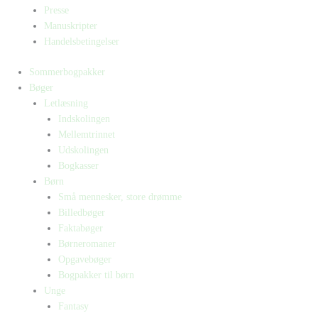
Presse
Manuskripter
Handelsbetingelser
Sommerbogpakker
Bøger
Letlæsning
Indskolingen
Mellemtrinnet
Udskolingen
Bogkasser
Børn
Små mennesker, store drømme
Billedbøger
Faktabøger
Børneromaner
Opgavebøger
Bogpakker til børn
Unge
Fantasy