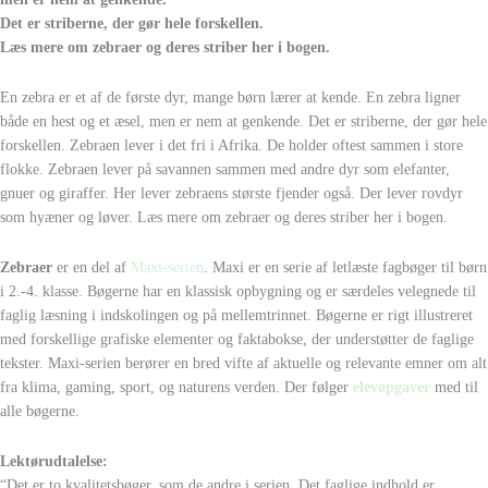
Det er striberne, der gør hele forskellen.
Læs mere om zebraer og deres striber her i bogen.
En zebra er et af de første dyr, mange børn lærer at kende. En zebra ligner
både en hest og et æsel, men er nem at genkende. Det er striberne, der gør hele
forskellen. Zebraen lever i det fri i Afrika. De holder oftest sammen i store
flokke. Zebraen lever på savannen sammen med andre dyr som elefanter,
gnuer og giraffer. Her lever zebraens største fjender også. Der lever rovdyr
som hyæner og løver. Læs mere om zebraer og deres striber her i bogen.
Zebraer
er en del af
Maxi-serien
. Maxi er en serie af letlæste fagbøger til børn
i 2.-4. klasse. Bøgerne har en klassisk opbygning og er særdeles velegnede til
faglig læsning i indskolingen og på mellemtrinnet. Bøgerne er rigt illustreret
med forskellige grafiske elementer og faktabokse, der understøtter de faglige
tekster. Maxi-serien berører en bred vifte af aktuelle og relevante emner om alt
fra klima, gaming, sport, og naturens verden. Der følger
elevopgaver
med til
alle bøgerne.
Lektørudtalelse:
“Det er to kvalitetsbøger, som de andre i serien. Det faglige indhold er