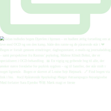
Mød forfatter Sara Ejersbo 👋🏼 Mørk magi er første