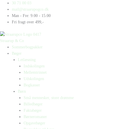
Gå
Products
Products
Zebraer
30 71 00 03
til
search
search
antal
mail@straarupogco.dk
indholdet
Man - Fre: 9.00 - 15.00
Fri fragt over 499,-
Straarup & Co
Sommerbogpakker
Bøger
Letlæsning
Indskolingen
Mellemtrinnet
Udskolingen
Bogkasser
Børn
Små mennesker, store drømme
Billedbøger
Faktabøger
Børneromaner
Opgavebøger