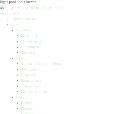
Ingen produkter i kurven
Straarup & Co
Sommerbogpakker
Bøger
Letlæsning
Indskolingen
Mellemtrinnet
Udskolingen
Bogkasser
Børn
Små mennesker, store drømme
Billedbøger
Faktabøger
Børneromaner
Opgavebøger
Bogpakker til børn
Unge
Fantasy
Romaner