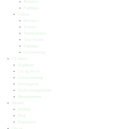
Romaner
Fagbøger
Voksne
Romance
Krimier
Skønlitteratur
True Stories
Fagbøger
Undervisning
Til lærere
Bogkasser
Lix og let-tal
Universlæsning
Elevopgaver
Undervisningsforløb
Messekalender
Aktuelt
Artikler
Blog
Bogtrailere
Om os