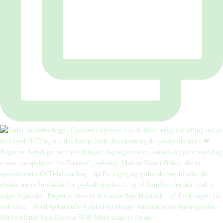
Mød forfatter Sara Ejersbo 👋🏼 Mørk magi er første