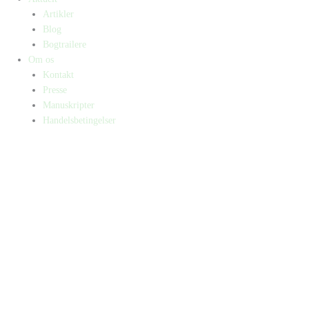
Artikler
Blog
Bogtrailere
Om os
Kontakt
Presse
Manuskripter
Handelsbetingelser
SKIFT TIL ERHVERVSKUNDE