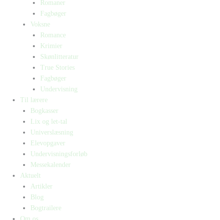
Romaner
Fagbøger
Voksne
Romance
Krimier
Skønlitteratur
True Stories
Fagbøger
Undervisning
Til lærere
Bogkasser
Lix og let-tal
Universlæsning
Elevopgaver
Undervisningsforløb
Messekalender
Aktuelt
Artikler
Blog
Bogtrailere
Om os