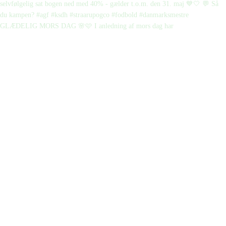
GLÆDELIG MORS DAG 🌸🩷 I anledning af mors dag har