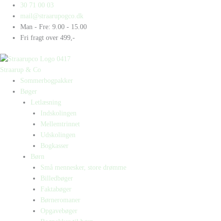
Gå
Products
Products
Virus
30 71 00 03
til
search
search
antal
mail@straarupogco.dk
indholdet
Man - Fre: 9.00 - 15.00
Fri fragt over 499,-
Straarup & Co
Sommerbogpakker
Bøger
Letlæsning
Indskolingen
Mellemtrinnet
Udskolingen
Bogkasser
Børn
Små mennesker, store drømme
Billedbøger
Faktabøger
Børneromaner
Opgavebøger