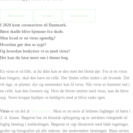
Beksrivelse
Forfatter
Anmeldelser
I 2020 kom coronavirus til Danmark.
Børn skulle blive hjemme fra skole.
Men hvad er en virus egentlig?
Hvordan gør den os syge?
Og hvordan beskytter vi os mod virus?
Det kan du læse mere om i denne bog.
En virus er så lille, at du ikke kan se den med det blotte øje. For at en virus
kan fungere, skal den have en celle. Der findes celler inden i alt levende. Det
vil sige, at planter, dyr og mennesker kan få virus. Når virus er kommet ind i
en celle, kan den formere sig. Hvis du bliver smittet med virus, kan du blive
syg. Vores kroppe hjælper os heldigvis med at blive raske igen.
Virus
er en del af
Maxi-serien
. Maxi er en serie af letlæste fagbøger til børn i
2.-4. klasse. Bøgerne har en klassisk opbygning og er særdeles velegnede til
faglig læsning i indskolingen. Bøgerne er rigt illustreret med både tegninger,
grafer og fotografier på alle siderne, der understøtter læsningen. Maxi-serien