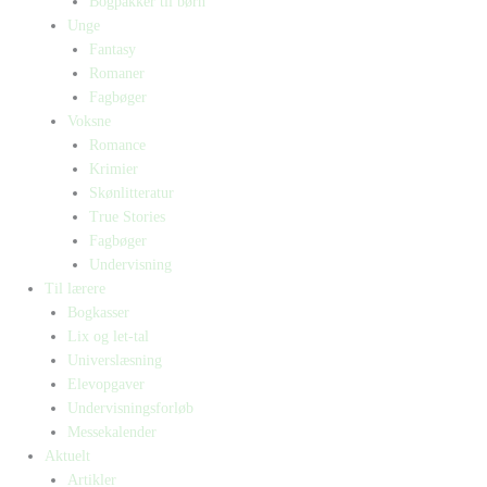
Bogpakker til børn
Unge
Fantasy
Romaner
Fagbøger
Voksne
Romance
Krimier
Skønlitteratur
True Stories
Fagbøger
Undervisning
Til lærere
Bogkasser
Lix og let-tal
Universlæsning
Elevopgaver
Undervisningsforløb
Messekalender
Aktuelt
Artikler