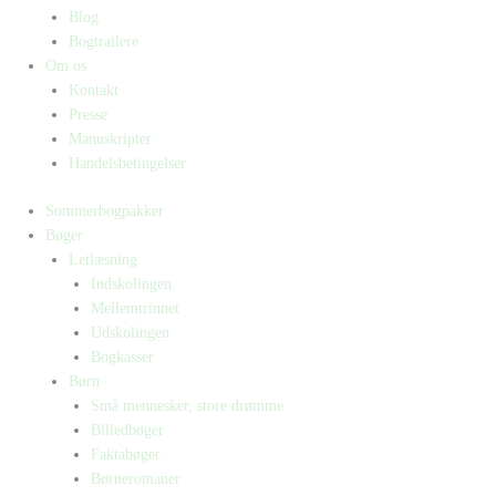
Blog
Bogtrailere
Om os
Kontakt
Presse
Manuskripter
Handelsbetingelser
Sommerbogpakker
Bøger
Letlæsning
Indskolingen
Mellemtrinnet
Udskolingen
Bogkasser
Børn
Små mennesker, store drømme
Billedbøger
Faktabøger
Børneromaner