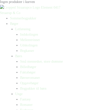
Ingen produkter i kurven
Straarup & Co
Sommerbogpakker
Bøger
Letlæsning
Indskolingen
Mellemtrinnet
Udskolingen
Bogkasser
Børn
Små mennesker, store drømme
Billedbøger
Faktabøger
Børneromaner
Opgavebøger
Bogpakker til børn
Unge
Fantasy
Romaner