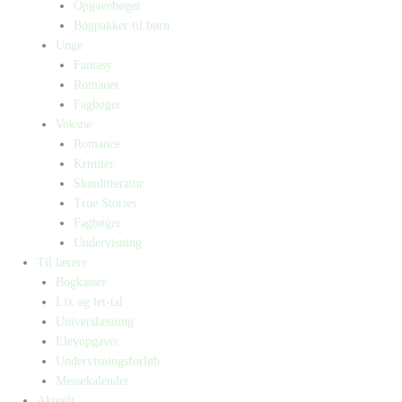
Opgavebøger
Bogpakker til børn
Unge
Fantasy
Romaner
Fagbøger
Voksne
Romance
Krimier
Skønlitteratur
True Stories
Fagbøger
Undervisning
Til lærere
Bogkasser
Lix og let-tal
Universlæsning
Elevopgaver
Undervisningsforløb
Messekalender
Aktuelt