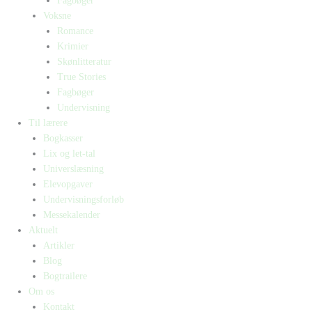
Fagbøger
Voksne
Romance
Krimier
Skønlitteratur
True Stories
Fagbøger
Undervisning
Til lærere
Bogkasser
Lix og let-tal
Universlæsning
Elevopgaver
Undervisningsforløb
Messekalender
Aktuelt
Artikler
Blog
Bogtrailere
Om os
Kontakt