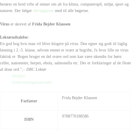
berører en bred vifte af emner om alt fra klima, computerspil, miljø, sport og
naturen. Der følger
elevopgaver
med til alle bøgerne.
Virus
er skrevet af
Frida Bejder Klausen
Lektørudtalelse:
En god bog hvis man vil blive klogere på virus. Den egner sig godt til faglig
læsning i 2.-5. klasse, selvom emnet er svært at begribe, fx hvor lille en virus
faktisk er. Bogen bruger en del svære ord som kan være ukendte for børn:
celler, nanometer, herpes, ebola, salmonella etc. Der er forklaringer af de fleste
af disse ord.”,
– DBC Lektør
Detaljer
Undervisningsmaterialer
Frida Bejder Klausen
Forfatter
9788770188586
ISBN