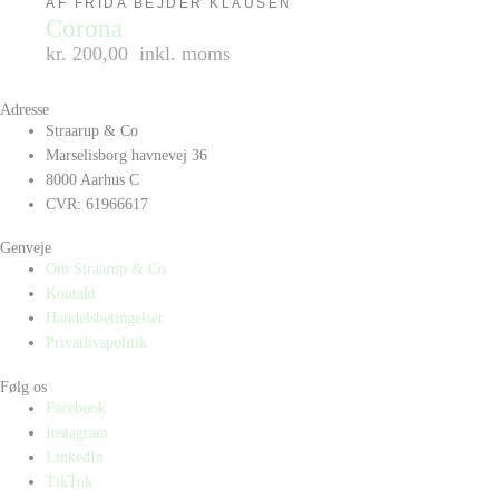
AF FRIDA BEJDER KLAUSEN
Corona
kr. 200,00
inkl. moms
Adresse
Straarup & Co
Marselisborg havnevej 36
8000 Aarhus C
CVR: 61966617
Genveje
Om Straarup & Co
Kontakt
Handelsbetingelser
Privatlivspolitik
Følg os
Facebook
Instagram
LinkedIn
TikTok