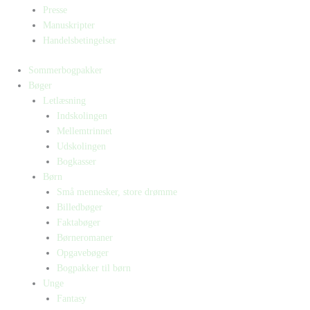
Presse
Manuskripter
Handelsbetingelser
Sommerbogpakker
Bøger
Letlæsning
Indskolingen
Mellemtrinnet
Udskolingen
Bogkasser
Børn
Små mennesker, store drømme
Billedbøger
Faktabøger
Børneromaner
Opgavebøger
Bogpakker til børn
Unge
Fantasy