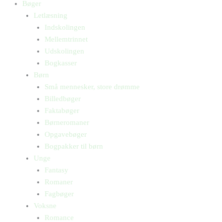
Bøger
Letlæsning
Indskolingen
Mellemtrinnet
Udskolingen
Bogkasser
Børn
Små mennesker, store drømme
Billedbøger
Faktabøger
Børneromaner
Opgavebøger
Bogpakker til børn
Unge
Fantasy
Romaner
Fagbøger
Voksne
Romance