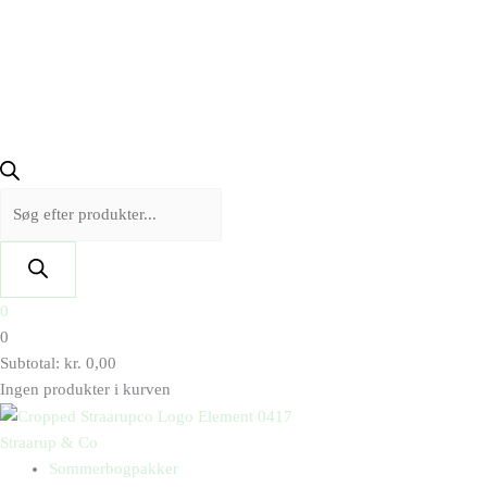
0
0
Subtotal:
kr.
0,00
Ingen produkter i kurven
Straarup & Co
Sommerbogpakker