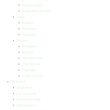
Opgavebøger
Bogpakker til børn
Unge
Fantasy
Romaner
Fagbøger
Voksne
Romance
Krimier
Skønlitteratur
True Stories
Fagbøger
Undervisning
Til lærere
Bogkasser
Lix og let-tal
Universlæsning
Elevopgaver