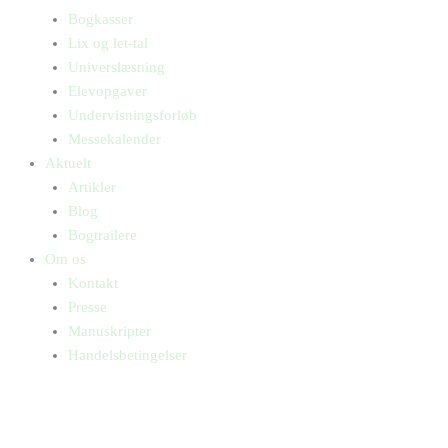
Bogkasser
Lix og let-tal
Universlæsning
Elevopgaver
Undervisningsforløb
Messekalender
Aktuelt
Artikler
Blog
Bogtrailere
Om os
Kontakt
Presse
Manuskripter
Handelsbetingelser
SKIFT TIL ERHVERVSKUNDE