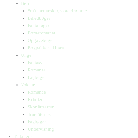
Børn
Små mennesker, store drømme
Billedbøger
Faktabøger
Børneromaner
Opgavebøger
Bogpakker til børn
Unge
Fantasy
Romaner
Fagbøger
Voksne
Romance
Krimier
Skønlitteratur
True Stories
Fagbøger
Undervisning
Til lærere