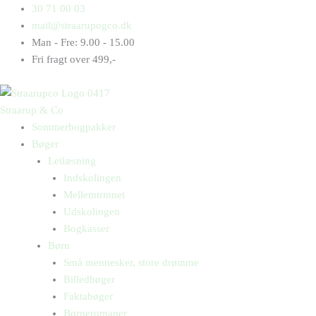
Gå
Products
Products
Triadekuppet
30 71 00 03
til
search
search
antal
mail@straarupogco.dk
indholdet
Man - Fre: 9.00 - 15.00
Fri fragt over 499,-
Straarup & Co
Sommerbogpakker
Bøger
Letlæsning
Indskolingen
Mellemtrinnet
Udskolingen
Bogkasser
Børn
Små mennesker, store drømme
Billedbøger
Faktabøger
Børneromaner