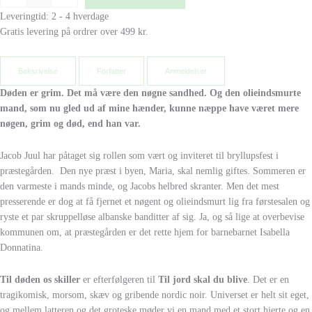
Leveringtid: 2 - 4 hverdage
Gratis levering på ordrer over 499 kr.
Beksrivelse
Forfatter
Anmeldelser
Døden er grim. Det må være den nøgne sandhed. Og den olieindsmurte
mand, som nu gled ud af mine hænder, kunne næppe have været mere
nøgen, grim og død, end han var.
Jacob Juul har påtaget sig rollen som vært og inviteret til bryllupsfest i
præstegården. Den nye præst i byen, Maria, skal nemlig giftes. Sommeren er
den varmeste i mands minde, og Jacobs helbred skranter. Men det mest
presserende er dog at få fjernet et nøgent og olieindsmurt lig fra førstesalen og
ryste et par skruppelløse albanske banditter af sig. Ja, og så lige at overbevise
kommunen om, at præstegården er det rette hjem for barnebarnet Isabella
Donnatina.
Til døden os skiller
er efterfølgeren til
Til jord skal du blive
. Det er en
tragikomisk, morsom, skæv og gribende nordic noir. Universet er helt sit eget,
og mellem latteren og det groteske møder vi en mand med et stort hjerte og en