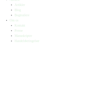
Artikler
Blog
Bogtrailere
Om os
Kontakt
Presse
Manuskripter
Handelsbetingelser
SKIFT TIL ERHVERVSKUNDE