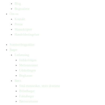
Blog
Bogtrailere
Om os
Kontakt
Presse
Manuskripter
Handelsbetingelser
Sommerbogpakker
Bøger
Letlæsning
Indskolingen
Mellemtrinnet
Udskolingen
Bogkasser
Børn
Små mennesker, store drømme
Billedbøger
Faktabøger
Børneromaner