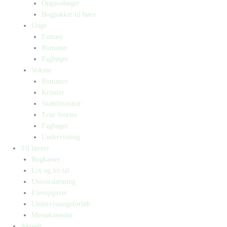
Opgavebøger
Bogpakker til børn
Unge
Fantasy
Romaner
Fagbøger
Voksne
Romance
Krimier
Skønlitteratur
True Stories
Fagbøger
Undervisning
Til lærere
Bogkasser
Lix og let-tal
Universlæsning
Elevopgaver
Undervisningsforløb
Messekalender
Aktuelt