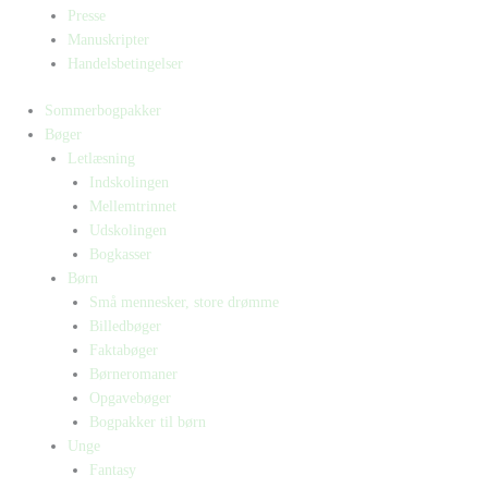
Presse
Manuskripter
Handelsbetingelser
Sommerbogpakker
Bøger
Letlæsning
Indskolingen
Mellemtrinnet
Udskolingen
Bogkasser
Børn
Små mennesker, store drømme
Billedbøger
Faktabøger
Børneromaner
Opgavebøger
Bogpakker til børn
Unge
Fantasy