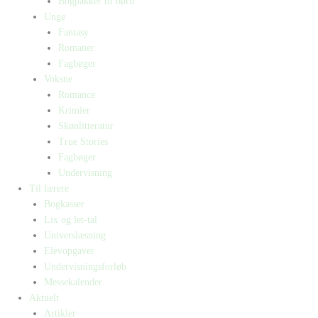
Bogpakker til børn
Unge
Fantasy
Romaner
Fagbøger
Voksne
Romance
Krimier
Skønlitteratur
True Stories
Fagbøger
Undervisning
Til lærere
Bogkasser
Lix og let-tal
Universlæsning
Elevopgaver
Undervisningsforløb
Messekalender
Aktuelt
Artikler