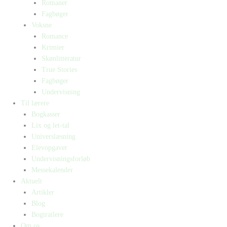
Romaner
Fagbøger
Voksne
Romance
Krimier
Skønlitteratur
True Stories
Fagbøger
Undervisning
Til lærere
Bogkasser
Lix og let-tal
Universlæsning
Elevopgaver
Undervisningsforløb
Messekalender
Aktuelt
Artikler
Blog
Bogtrailere
Om os