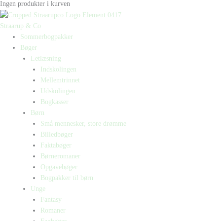
Ingen produkter i kurven
Straarup & Co
Sommerbogpakker
Bøger
Letlæsning
Indskolingen
Mellemtrinnet
Udskolingen
Bogkasser
Børn
Små mennesker, store drømme
Billedbøger
Faktabøger
Børneromaner
Opgavebøger
Bogpakker til børn
Unge
Fantasy
Romaner