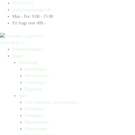
Gå
Products
Products
Til
30 71 00 03
til
search
search
døden
mail@straarupogco.dk
indholdet
os
Man - Fre: 9.00 - 15.00
skiller
Fri fragt over 499,-
antal
Straarup & Co
Sommerbogpakker
Bøger
Letlæsning
Indskolingen
Mellemtrinnet
Udskolingen
Bogkasser
Børn
Små mennesker, store drømme
Billedbøger
Faktabøger
Børneromaner
Opgavebøger