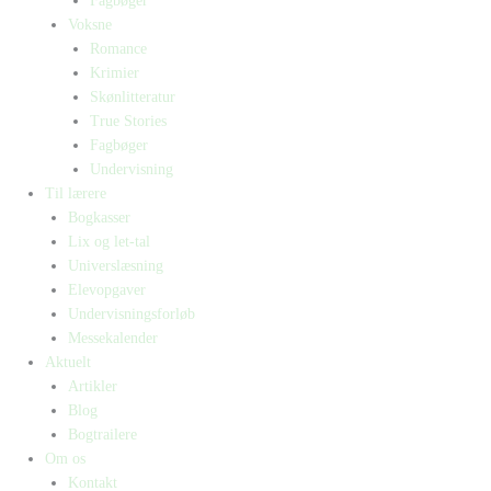
Fagbøger
Voksne
Romance
Krimier
Skønlitteratur
True Stories
Fagbøger
Undervisning
Til lærere
Bogkasser
Lix og let-tal
Universlæsning
Elevopgaver
Undervisningsforløb
Messekalender
Aktuelt
Artikler
Blog
Bogtrailere
Om os
Kontakt