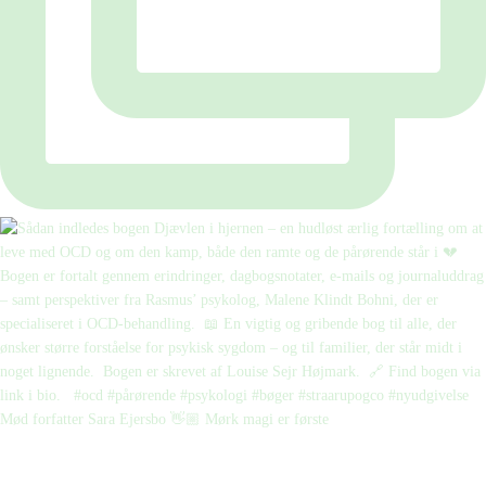
Mød forfatter Sara Ejersbo 👋🏼 Mørk magi er første