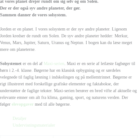
at vores planet drejer rundt om sig selv og om Solen.
Der er der også syv andre planeter, der gør.
Sammen danner de vores solsystem.
Jorden er en planet.
I vores solsystem er der syv andre planeter.
Ligesom
Jorden kredser de rundt om Solen.
De syv andre planeter hedder:
Merkur,
Venus, Mars,
Jupiter, Saturn, Uranus og Neptun.
I bogen
kan du læse meget
mere om planeterne.
Solsystemet
er en del af
Maxi-serien
. Maxi er en serie af letlæste fagbøger til
børn i 2.-4. klasse. Bøgerne har en klassisk opbygning og er særdeles
velegnede til faglig læsning i indskolingen og på mellemtrinnet. Bøgerne er
rigt illustreret med forskellige grafiske elementer og faktabokse, der
understøtter de faglige tekster. Maxi-serien berører en bred vifte af aktuelle og
relevante emner om alt fra klima, gaming, sport, og naturens verden. Der
følger
elevopgaver
med til alle bøgerne.
Detaljer
Undervisningsmaterialer