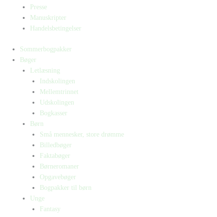
Presse
Manuskripter
Handelsbetingelser
Sommerbogpakker
Bøger
Letlæsning
Indskolingen
Mellemtrinnet
Udskolingen
Bogkasser
Børn
Små mennesker, store drømme
Billedbøger
Faktabøger
Børneromaner
Opgavebøger
Bogpakker til børn
Unge
Fantasy