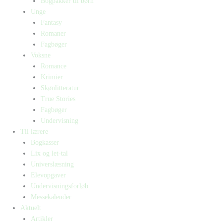
Bogpakker til børn
Unge
Fantasy
Romaner
Fagbøger
Voksne
Romance
Krimier
Skønlitteratur
True Stories
Fagbøger
Undervisning
Til lærere
Bogkasser
Lix og let-tal
Universlæsning
Elevopgaver
Undervisningsforløb
Messekalender
Aktuelt
Artikler