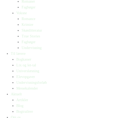
Romaner
Fagbøger
Voksne
Romance
Krimier
Skønlitteratur
True Stories
Fagbøger
Undervisning
Til lærere
Bogkasser
Lix og let-tal
Universlæsning
Elevopgaver
Undervisningsforløb
Messekalender
Aktuelt
Artikler
Blog
Bogtrailere
Om os