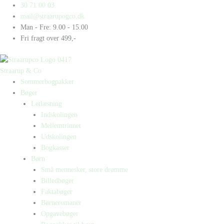
Gå
Products
Products
Solsystemet
30 71 00 03
til
search
search
antal
mail@straarupogco.dk
indholdet
Man - Fre: 9.00 - 15.00
Fri fragt over 499,-
Straarup & Co
Sommerbogpakker
Bøger
Letlæsning
Indskolingen
Mellemtrinnet
Udskolingen
Bogkasser
Børn
Små mennesker, store drømme
Billedbøger
Faktabøger
Børneromaner
Opgavebøger