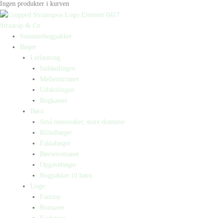
Ingen produkter i kurven
Straarup & Co
Sommerbogpakker
Bøger
Letlæsning
Indskolingen
Mellemtrinnet
Udskolingen
Bogkasser
Børn
Små mennesker, store drømme
Billedbøger
Faktabøger
Børneromaner
Opgavebøger
Bogpakker til børn
Unge
Fantasy
Romaner