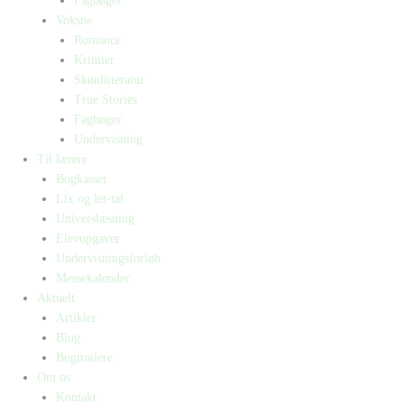
Fagbøger
Voksne
Romance
Krimier
Skønlitteratur
True Stories
Fagbøger
Undervisning
Til lærere
Bogkasser
Lix og let-tal
Universlæsning
Elevopgaver
Undervisningsforløb
Messekalender
Aktuelt
Artikler
Blog
Bogtrailere
Om os
Kontakt