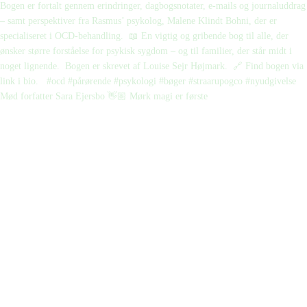
Mød forfatter Sara Ejersbo 👋🏼 Mørk magi er første