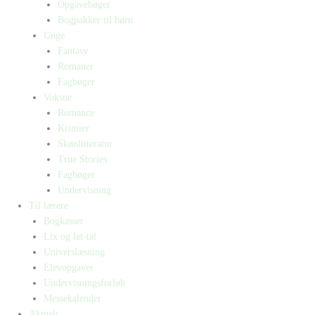
Opgavebøger
Bogpakker til børn
Unge
Fantasy
Romaner
Fagbøger
Voksne
Romance
Krimier
Skønlitteratur
True Stories
Fagbøger
Undervisning
Til lærere
Bogkasser
Lix og let-tal
Universlæsning
Elevopgaver
Undervisningsforløb
Messekalender
Aktuelt