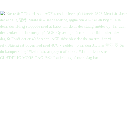
GLÆDELIG MORS DAG 🌸🩷 I anledning af mors dag har