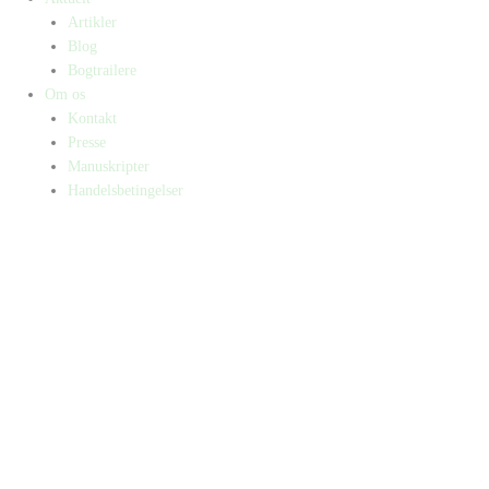
Artikler
Blog
Bogtrailere
Om os
Kontakt
Presse
Manuskripter
Handelsbetingelser
SKIFT TIL ERHVERVSKUNDE