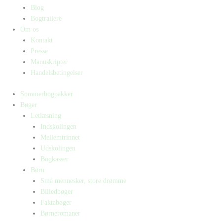
Blog
Bogtrailere
Om os
Kontakt
Presse
Manuskripter
Handelsbetingelser
Sommerbogpakker
Bøger
Letlæsning
Indskolingen
Mellemtrinnet
Udskolingen
Bogkasser
Børn
Små mennesker, store drømme
Billedbøger
Faktabøger
Børneromaner