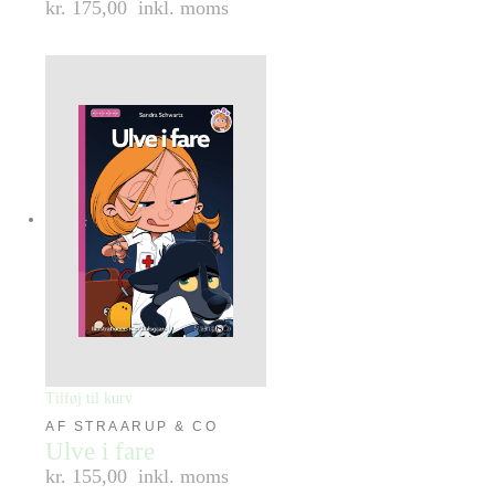
kr. 175,00
inkl. moms
Tilføj til kurv
AF STRAARUP & CO
Ulve i fare
kr. 155,00
inkl. moms