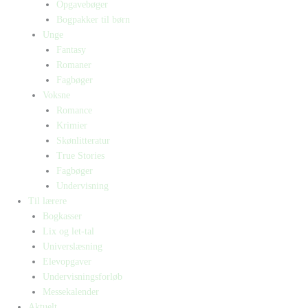
Opgavebøger
Bogpakker til børn
Unge
Fantasy
Romaner
Fagbøger
Voksne
Romance
Krimier
Skønlitteratur
True Stories
Fagbøger
Undervisning
Til lærere
Bogkasser
Lix og let-tal
Universlæsning
Elevopgaver
Undervisningsforløb
Messekalender
Aktuelt