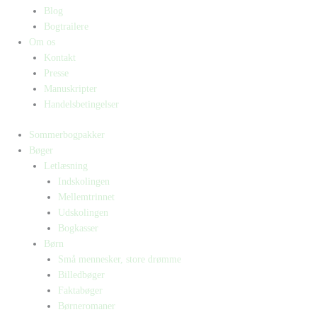
Blog
Bogtrailere
Om os
Kontakt
Presse
Manuskripter
Handelsbetingelser
Sommerbogpakker
Bøger
Letlæsning
Indskolingen
Mellemtrinnet
Udskolingen
Bogkasser
Børn
Små mennesker, store drømme
Billedbøger
Faktabøger
Børneromaner