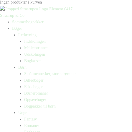
Ingen produkter i kurven
Straarup & Co
Sommerbogpakker
Bøger
Letlæsning
Indskolingen
Mellemtrinnet
Udskolingen
Bogkasser
Børn
Små mennesker, store drømme
Billedbøger
Faktabøger
Børneromaner
Opgavebøger
Bogpakker til børn
Unge
Fantasy
Romaner