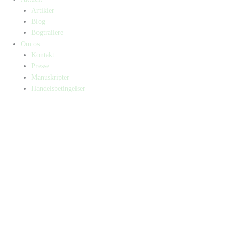
Artikler
Blog
Bogtrailere
Om os
Kontakt
Presse
Manuskripter
Handelsbetingelser
SKIFT TIL ERHVERVSKUNDE