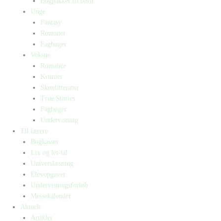
Bogpakker til børn
Unge
Fantasy
Romaner
Fagbøger
Voksne
Romance
Krimier
Skønlitteratur
True Stories
Fagbøger
Undervisning
Til lærere
Bogkasser
Lix og let-tal
Universlæsning
Elevopgaver
Undervisningsforløb
Messekalender
Aktuelt
Artikler