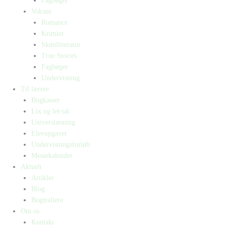
Fagbøger
Voksne
Romance
Krimier
Skønlitteratur
True Stories
Fagbøger
Undervisning
Til lærere
Bogkasser
Lix og let-tal
Universlæsning
Elevopgaver
Undervisningsforløb
Messekalender
Aktuelt
Artikler
Blog
Bogtrailere
Om os
Kontakt