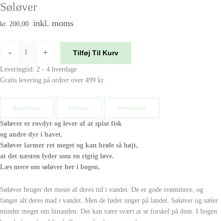
Søløver
inkl. moms
kr. 200,00
-
+
Tilføj Til Kurv
Leveringtid: 2 - 4 hverdage
Gratis levering på ordrer over 499 kr.
Beksrivelse
Forfatter
Anmeldelser
Søløver er rovdyr og lever af at spise fisk
og andre dyr i havet.
Søløver larmer ret meget og kan brøle så højt,
at det næsten lyder som en rigtig løve.
Læs mere om søløver her i bogen.
Søløver bruger det meste af deres tid i vandet. De er gode svømmere, og
fanger alt deres mad i vandet. Men de føder unger på landet. Søløver og sæler
minder meget om hinanden. Det kan være svært at se forskel på dem. I bogen