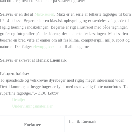
kan du lære, hvad forskellen er på søløver og sæler.
Søløver
er en del af
Maxi-serien
. Maxi er en serie af letlæste fagbøger til børn
i 2.-4. klasse. Bøgerne har en klassisk opbygning og er særdeles velegnede til
faglig læsning i indskolingen. Bøgerne er rigt illustreret med både tegninger,
grafer og fotografier på alle siderne, der understøtter læsningen. Maxi-serien
berører en bred vifte af emner om alt fra klima, computerspil, miljø, sport og
naturen. Der følger
elevopgaver
med til alle bøgerne.
Søløver
er skrevet af
Henrik Enemark
Lektørudtalelse:
To spændende og velskrevne dyrebøger med rigtig meget interessant viden.
Dertil kommer, at begge bøger er fyldt med usædvanlig flotte naturfotos. To
superfine fagbøger.”,
– DBC Lektør
Detaljer
Undervisningsmaterialer
Henrik Enemark
Forfatter