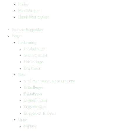
Presse
Manuskripter
Handelsbetingelser
Sommerbogpakker
Bøger
Letlæsning
Indskolingen
Mellemtrinnet
Udskolingen
Bogkasser
Børn
Små mennesker, store drømme
Billedbøger
Faktabøger
Børneromaner
Opgavebøger
Bogpakker til børn
Unge
Fantasy