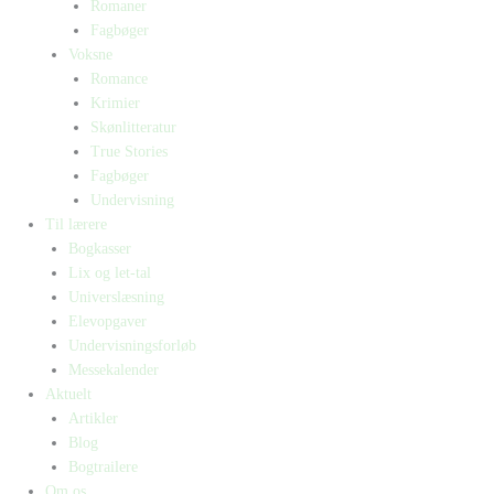
Romaner
Fagbøger
Voksne
Romance
Krimier
Skønlitteratur
True Stories
Fagbøger
Undervisning
Til lærere
Bogkasser
Lix og let-tal
Universlæsning
Elevopgaver
Undervisningsforløb
Messekalender
Aktuelt
Artikler
Blog
Bogtrailere
Om os