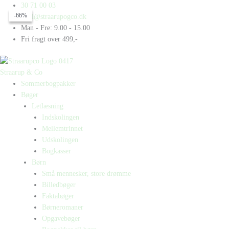
Gå
Products
Products
Søløver
30 71 00 03
-66%
-66%
til
search
search
antal
mail@straarupogco.dk
indholdet
Man - Fre: 9.00 - 15.00
Fri fragt over 499,-
Straarup & Co
Sommerbogpakker
Bøger
Letlæsning
Indskolingen
Mellemtrinnet
Udskolingen
Bogkasser
Børn
Små mennesker, store drømme
Billedbøger
Faktabøger
Børneromaner
Opgavebøger