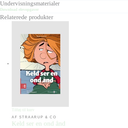
Undervisningsmaterialer
Download elevopgaver
Relaterede produkter
Tilføj til kurv
AF STRAARUP & CO
Keld ser en ond ånd