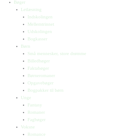
Bøger
Letlæsning
Indskolingen
Mellemtrinnet
Udskolingen
Bogkasser
Børn
Små mennesker, store drømme
Billedbøger
Faktabøger
Børneromaner
Opgavebøger
Bogpakker til børn
Unge
Fantasy
Romaner
Fagbøger
Voksne
Romance