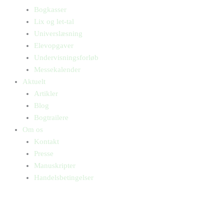
Bogkasser
Lix og let-tal
Universlæsning
Elevopgaver
Undervisningsforløb
Messekalender
Aktuelt
Artikler
Blog
Bogtrailere
Om os
Kontakt
Presse
Manuskripter
Handelsbetingelser
SKIFT TIL ERHVERVSKUNDE