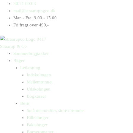
Gå
Products
Products
Skyld
30 71 00 03
til
search
search
antal
mail@straarupogco.dk
indholdet
Man - Fre: 9.00 - 15.00
Fri fragt over 499,-
Straarup & Co
Sommerbogpakker
Bøger
Letlæsning
Indskolingen
Mellemtrinnet
Udskolingen
Bogkasser
Børn
Små mennesker, store drømme
Billedbøger
Faktabøger
Børneromaner