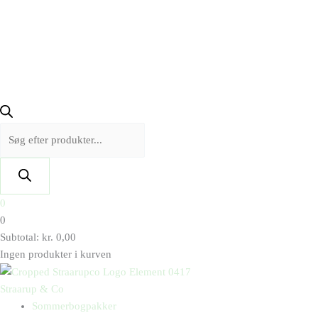
0
0
Subtotal:
kr.
0,00
Ingen produkter i kurven
Straarup & Co
Sommerbogpakker