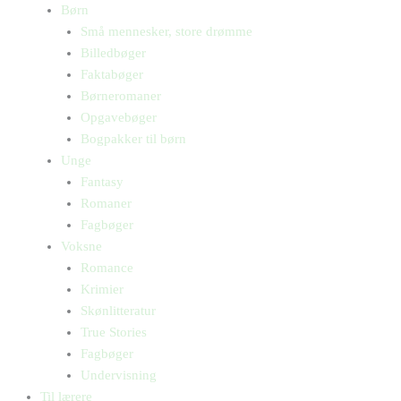
Børn
Små mennesker, store drømme
Billedbøger
Faktabøger
Børneromaner
Opgavebøger
Bogpakker til børn
Unge
Fantasy
Romaner
Fagbøger
Voksne
Romance
Krimier
Skønlitteratur
True Stories
Fagbøger
Undervisning
Til lærere