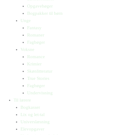
Opgavebøger
Bogpakker til børn
Unge
Fantasy
Romaner
Fagbøger
Voksne
Romance
Krimier
Skønlitteratur
True Stories
Fagbøger
Undervisning
Til lærere
Bogkasser
Lix og let-tal
Universlæsning
Elevopgaver