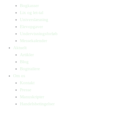
Bogkasser
Lix og let-tal
Universlæsning
Elevopgaver
Undervisningsforløb
Messekalender
Aktuelt
Artikler
Blog
Bogtrailere
Om os
Kontakt
Presse
Manuskripter
Handelsbetingelser
SKIFT TIL ERHVERVSKUNDE