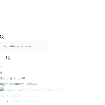
0
0
Subtotal:
kr.
0,00
Ingen produkter i kurven
Straarup & Co
Sommerbogpakker