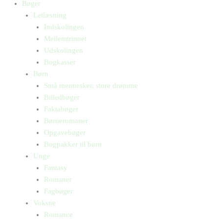
Bøger
Letlæsning
Indskolingen
Mellemtrinnet
Udskolingen
Bogkasser
Børn
Små mennesker, store drømme
Billedbøger
Faktabøger
Børneromaner
Opgavebøger
Bogpakker til børn
Unge
Fantasy
Romaner
Fagbøger
Voksne
Romance