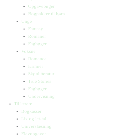
Opgavebøger
Bogpakker til børn
Unge
Fantasy
Romaner
Fagbøger
Voksne
Romance
Krimier
Skønlitteratur
True Stories
Fagbøger
Undervisning
Til lærere
Bogkasser
Lix og let-tal
Universlæsning
Elevopgaver