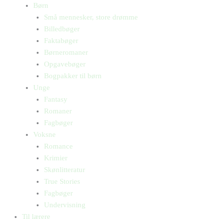
Børn
Små mennesker, store drømme
Billedbøger
Faktabøger
Børneromaner
Opgavebøger
Bogpakker til børn
Unge
Fantasy
Romaner
Fagbøger
Voksne
Romance
Krimier
Skønlitteratur
True Stories
Fagbøger
Undervisning
Til lærere