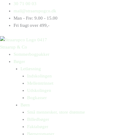
Gå
Products
Products
Hans
30 71 00 03
til
search
search
Hendes
mail@straarupogco.dk
indholdet
antal
Man - Fre: 9.00 - 15.00
Fri fragt over 499,-
Straarup & Co
Sommerbogpakker
Bøger
Letlæsning
Indskolingen
Mellemtrinnet
Udskolingen
Bogkasser
Børn
Små mennesker, store drømme
Billedbøger
Faktabøger
Børneromaner