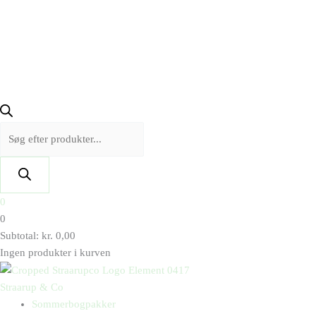
0
0
Subtotal:
kr.
0,00
Ingen produkter i kurven
Straarup & Co
Sommerbogpakker