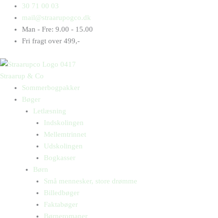
Gå
Products
Products
Se
30 71 00 03
til
search
search
en
mail@straarupogco.dk
indholdet
øl
Man - Fre: 9.00 - 15.00
antal
Fri fragt over 499,-
Straarup & Co
Sommerbogpakker
Bøger
Letlæsning
Indskolingen
Mellemtrinnet
Udskolingen
Bogkasser
Børn
Små mennesker, store drømme
Billedbøger
Faktabøger
Børneromaner