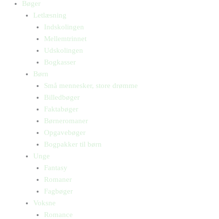
Bøger
Letlæsning
Indskolingen
Mellemtrinnet
Udskolingen
Bogkasser
Børn
Små mennesker, store drømme
Billedbøger
Faktabøger
Børneromaner
Opgavebøger
Bogpakker til børn
Unge
Fantasy
Romaner
Fagbøger
Voksne
Romance