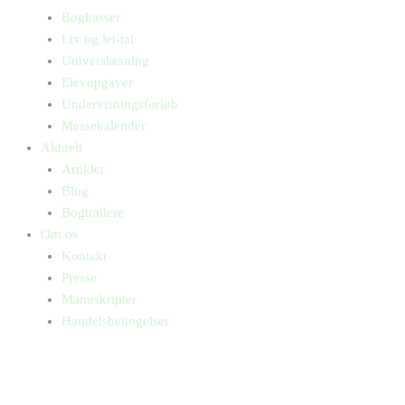
Bogkasser
Lix og let-tal
Universlæsning
Elevopgaver
Undervisningsforløb
Messekalender
Aktuelt
Artikler
Blog
Bogtrailere
Om os
Kontakt
Presse
Manuskripter
Handelsbetingelser
SKIFT TIL ERHVERVSKUNDE