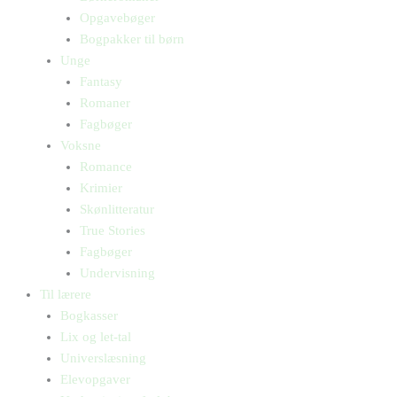
Opgavebøger
Bogpakker til børn
Unge
Fantasy
Romaner
Fagbøger
Voksne
Romance
Krimier
Skønlitteratur
True Stories
Fagbøger
Undervisning
Til lærere
Bogkasser
Lix og let-tal
Universlæsning
Elevopgaver