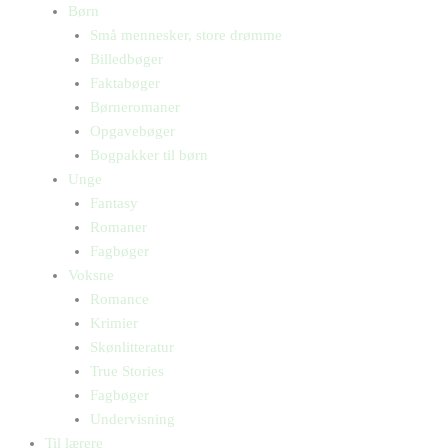
Børn
Små mennesker, store drømme
Billedbøger
Faktabøger
Børneromaner
Opgavebøger
Bogpakker til børn
Unge
Fantasy
Romaner
Fagbøger
Voksne
Romance
Krimier
Skønlitteratur
True Stories
Fagbøger
Undervisning
Til lærere