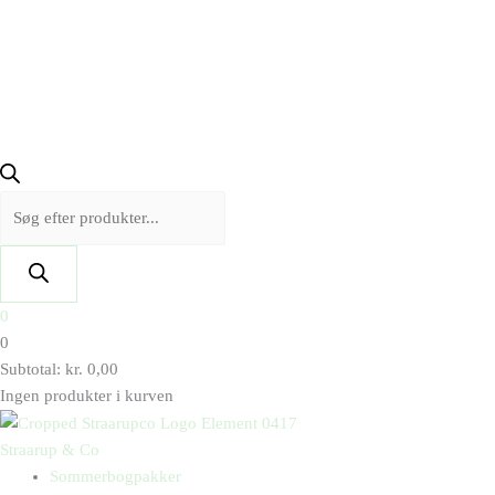
0
0
Subtotal:
kr.
0,00
Ingen produkter i kurven
Straarup & Co
Sommerbogpakker