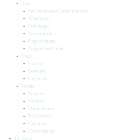
Børn
Små mennesker, store drømme
Billedbøger
Faktabøger
Børneromaner
Opgavebøger
Bogpakker til børn
Unge
Fantasy
Romaner
Fagbøger
Voksne
Romance
Krimier
Skønlitteratur
True Stories
Fagbøger
Undervisning
Til lærere