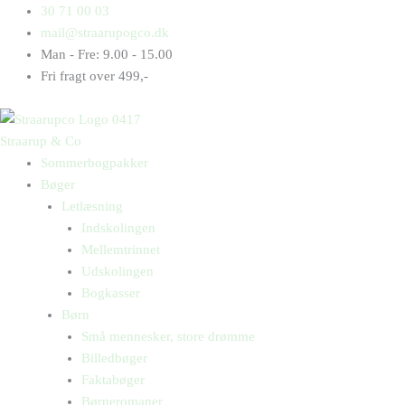
Gå
Products
Products
Schnee
30 71 00 03
til
search
search
antal
mail@straarupogco.dk
indholdet
Man - Fre: 9.00 - 15.00
Fri fragt over 499,-
Straarup & Co
Sommerbogpakker
Bøger
Letlæsning
Indskolingen
Mellemtrinnet
Udskolingen
Bogkasser
Børn
Små mennesker, store drømme
Billedbøger
Faktabøger
Børneromaner