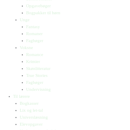
Opgavebøger
Bogpakker til børn
Unge
Fantasy
Romaner
Fagbøger
Voksne
Romance
Krimier
Skønlitteratur
True Stories
Fagbøger
Undervisning
Til lærere
Bogkasser
Lix og let-tal
Universlæsning
Elevopgaver