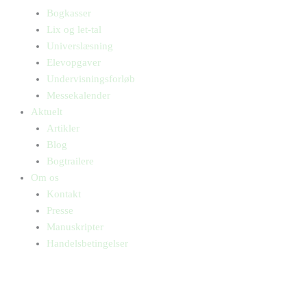
Bogkasser
Lix og let-tal
Universlæsning
Elevopgaver
Undervisningsforløb
Messekalender
Aktuelt
Artikler
Blog
Bogtrailere
Om os
Kontakt
Presse
Manuskripter
Handelsbetingelser
SKIFT TIL ERHVERVSKUNDE