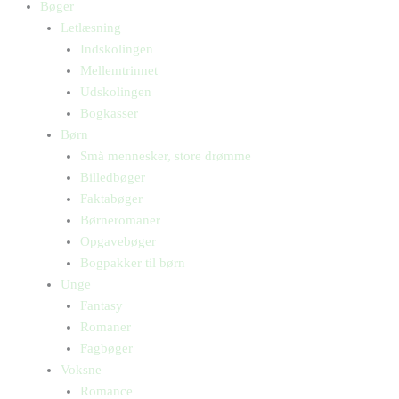
Bøger
Letlæsning
Indskolingen
Mellemtrinnet
Udskolingen
Bogkasser
Børn
Små mennesker, store drømme
Billedbøger
Faktabøger
Børneromaner
Opgavebøger
Bogpakker til børn
Unge
Fantasy
Romaner
Fagbøger
Voksne
Romance