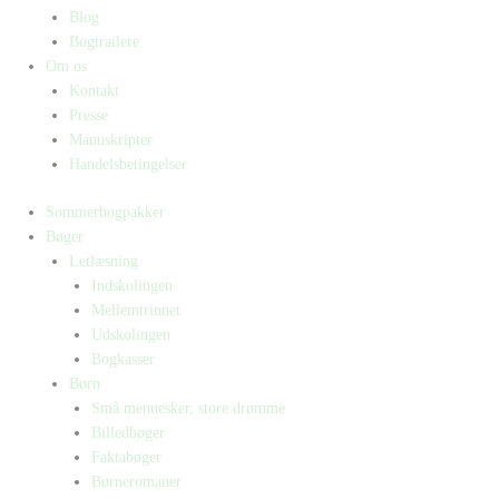
Blog
Bogtrailere
Om os
Kontakt
Presse
Manuskripter
Handelsbetingelser
Sommerbogpakker
Bøger
Letlæsning
Indskolingen
Mellemtrinnet
Udskolingen
Bogkasser
Børn
Små mennesker, store drømme
Billedbøger
Faktabøger
Børneromaner