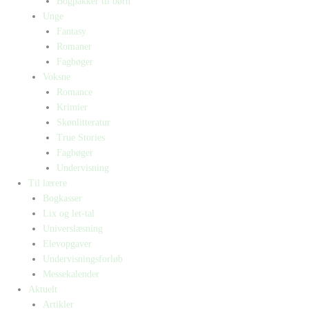
Bogpakker til børn
Unge
Fantasy
Romaner
Fagbøger
Voksne
Romance
Krimier
Skønlitteratur
True Stories
Fagbøger
Undervisning
Til lærere
Bogkasser
Lix og let-tal
Universlæsning
Elevopgaver
Undervisningsforløb
Messekalender
Aktuelt
Artikler