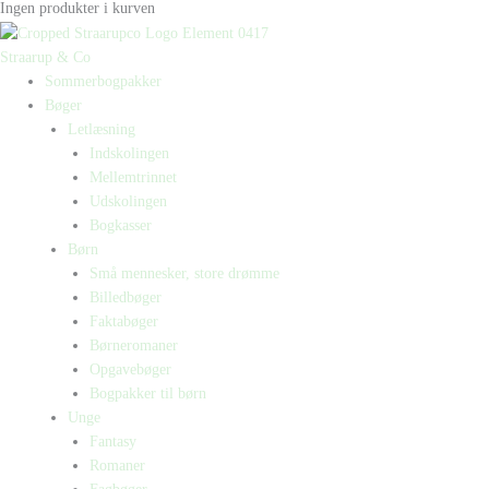
Ingen produkter i kurven
Straarup & Co
Sommerbogpakker
Bøger
Letlæsning
Indskolingen
Mellemtrinnet
Udskolingen
Bogkasser
Børn
Små mennesker, store drømme
Billedbøger
Faktabøger
Børneromaner
Opgavebøger
Bogpakker til børn
Unge
Fantasy
Romaner