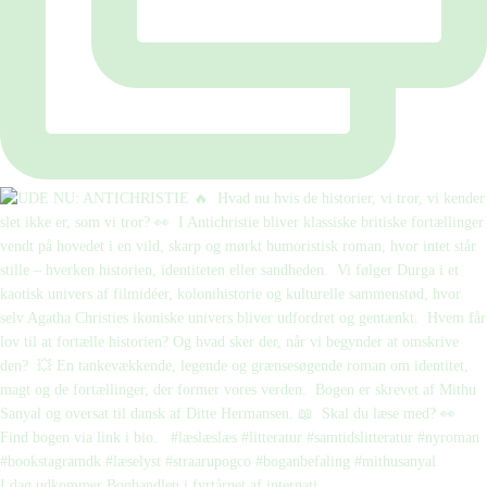
I dag udkommer Boghandlen i fyrtårnet af internati