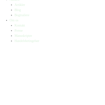
Artikler
Blog
Bogtrailere
Om os
Kontakt
Presse
Manuskripter
Handelsbetingelser
SKIFT TIL ERHVERVSKUNDE