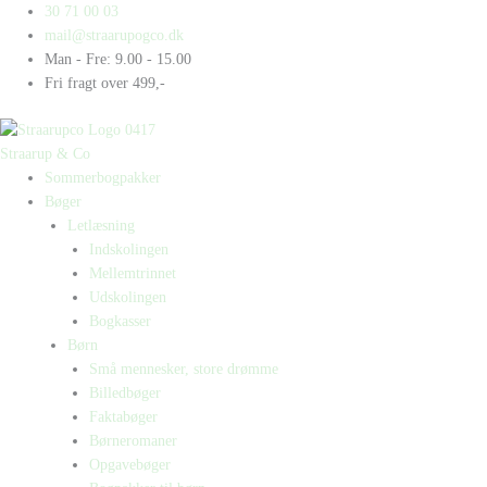
Gå
Products
Products
ADHS
30 71 00 03
til
search
search
antal
mail@straarupogco.dk
indholdet
Man - Fre: 9.00 - 15.00
Fri fragt over 499,-
Straarup & Co
Sommerbogpakker
Bøger
Letlæsning
Indskolingen
Mellemtrinnet
Udskolingen
Bogkasser
Børn
Små mennesker, store drømme
Billedbøger
Faktabøger
Børneromaner
Opgavebøger