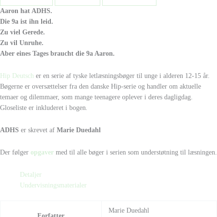
Aaron hat ADHS.
Die 9a ist ihn leid.
Zu viel Gerede.
Zu vil Unruhe.
Aber eines Tages braucht die 9a Aaron.
Hip Deutsch
er en serie af tyske letlæsningsbøger til unge i alderen 12-15 år.
Bøgerne er oversættelser fra den danske Hip-serie og handler om aktuelle
temaer og dilemmaer, som mange teenagere oplever i deres dagligdag.
Gloseliste er inkluderet i bogen
.
ADHS
er skrevet af
Marie Duedahl
Der følger
opgaver
med til alle bøger i serien som understøtning til læsningen.
Detaljer
Undervisningsmaterialer
Marie Duedahl
Forfatter