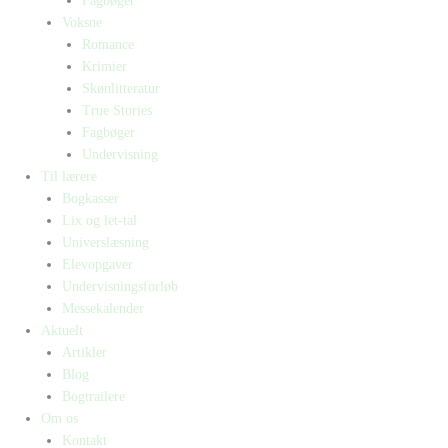
Fagbøger
Voksne
Romance
Krimier
Skønlitteratur
True Stories
Fagbøger
Undervisning
Til lærere
Bogkasser
Lix og let-tal
Universlæsning
Elevopgaver
Undervisningsforløb
Messekalender
Aktuelt
Artikler
Blog
Bogtrailere
Om os
Kontakt