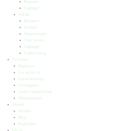
Romaner
Fagbøger
Voksne
Romance
Krimier
Skønlitteratur
True Stories
Fagbøger
Undervisning
Til lærere
Bogkasser
Lix og let-tal
Universlæsning
Elevopgaver
Undervisningsforløb
Messekalender
Aktuelt
Artikler
Blog
Bogtrailere
Om os