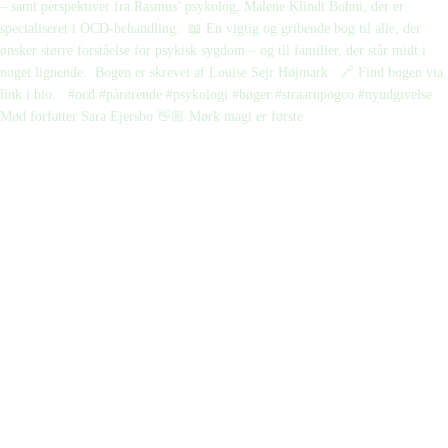
Mød forfatter Sara Ejersbo 👋🏼 Mørk magi er første