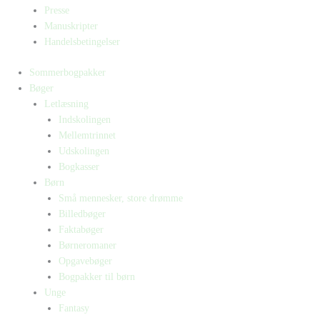
Presse
Manuskripter
Handelsbetingelser
Sommerbogpakker
Bøger
Letlæsning
Indskolingen
Mellemtrinnet
Udskolingen
Bogkasser
Børn
Små mennesker, store drømme
Billedbøger
Faktabøger
Børneromaner
Opgavebøger
Bogpakker til børn
Unge
Fantasy