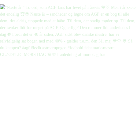
GLÆDELIG MORS DAG 🌸🩷 I anledning af mors dag har