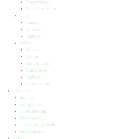
Opgavebøger
Bogpakker til børn
Unge
Fantasy
Romaner
Fagbøger
Voksne
Romance
Krimier
Skønlitteratur
True Stories
Fagbøger
Undervisning
Til lærere
Bogkasser
Lix og let-tal
Universlæsning
Elevopgaver
Undervisningsforløb
Messekalender
Aktuelt