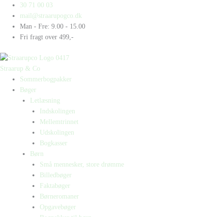
Gå
Products
Products
Gangsta
30 71 00 03
til
search
search
antal
mail@straarupogco.dk
indholdet
Man - Fre: 9.00 - 15.00
Fri fragt over 499,-
Straarup & Co
Sommerbogpakker
Bøger
Letlæsning
Indskolingen
Mellemtrinnet
Udskolingen
Bogkasser
Børn
Små mennesker, store drømme
Billedbøger
Faktabøger
Børneromaner
Opgavebøger