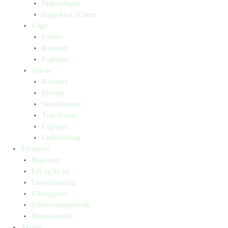
Opgavebøger
Bogpakker til børn
Unge
Fantasy
Romaner
Fagbøger
Voksne
Romance
Krimier
Skønlitteratur
True Stories
Fagbøger
Undervisning
Til lærere
Bogkasser
Lix og let-tal
Universlæsning
Elevopgaver
Undervisningsforløb
Messekalender
Aktuelt