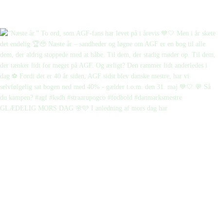
GLÆDELIG MORS DAG 🌸🩷 I anledning af mors dag har