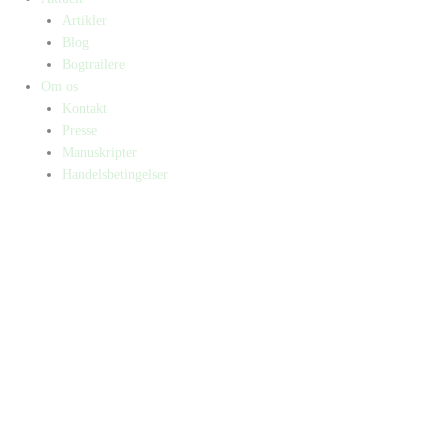
Artikler
Blog
Bogtrailere
Om os
Kontakt
Presse
Manuskripter
Handelsbetingelser
SKIFT TIL ERHVERVSKUNDE