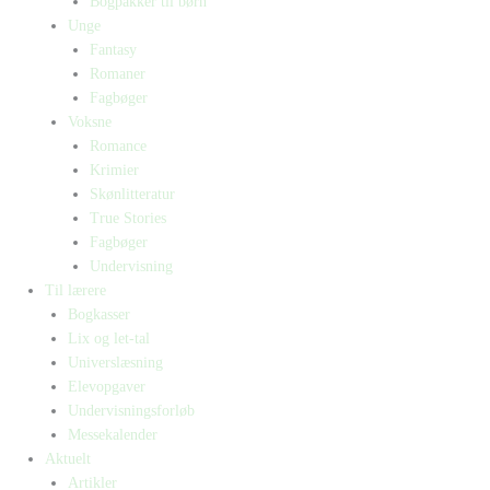
Bogpakker til børn
Unge
Fantasy
Romaner
Fagbøger
Voksne
Romance
Krimier
Skønlitteratur
True Stories
Fagbøger
Undervisning
Til lærere
Bogkasser
Lix og let-tal
Universlæsning
Elevopgaver
Undervisningsforløb
Messekalender
Aktuelt
Artikler