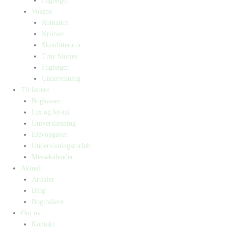
Fagbøger
Voksne
Romance
Krimier
Skønlitteratur
True Stories
Fagbøger
Undervisning
Til lærere
Bogkasser
Lix og let-tal
Universlæsning
Elevopgaver
Undervisningsforløb
Messekalender
Aktuelt
Artikler
Blog
Bogtrailere
Om os
Kontakt