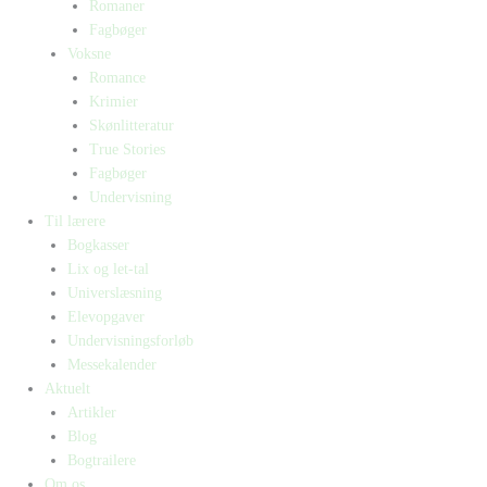
Romaner
Fagbøger
Voksne
Romance
Krimier
Skønlitteratur
True Stories
Fagbøger
Undervisning
Til lærere
Bogkasser
Lix og let-tal
Universlæsning
Elevopgaver
Undervisningsforløb
Messekalender
Aktuelt
Artikler
Blog
Bogtrailere
Om os