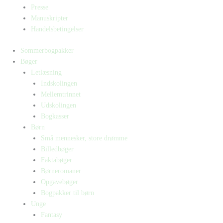
Presse
Manuskripter
Handelsbetingelser
Sommerbogpakker
Bøger
Letlæsning
Indskolingen
Mellemtrinnet
Udskolingen
Bogkasser
Børn
Små mennesker, store drømme
Billedbøger
Faktabøger
Børneromaner
Opgavebøger
Bogpakker til børn
Unge
Fantasy