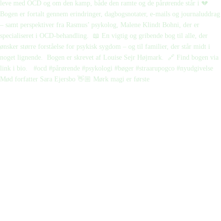
Mød forfatter Sara Ejersbo 👋🏼 Mørk magi er første