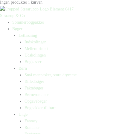
Ingen produkter i kurven
Straarup & Co
Sommerbogpakker
Bøger
Letlæsning
Indskolingen
Mellemtrinnet
Udskolingen
Bogkasser
Børn
Små mennesker, store drømme
Billedbøger
Faktabøger
Børneromaner
Opgavebøger
Bogpakker til børn
Unge
Fantasy
Romaner