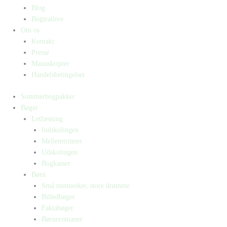
Blog
Bogtrailere
Om os
Kontakt
Presse
Manuskripter
Handelsbetingelser
Sommerbogpakker
Bøger
Letlæsning
Indskolingen
Mellemtrinnet
Udskolingen
Bogkasser
Børn
Små mennesker, store drømme
Billedbøger
Faktabøger
Børneromaner