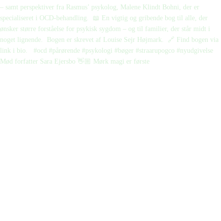
Mød forfatter Sara Ejersbo 👋🏼 Mørk magi er første