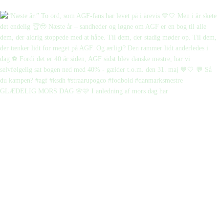
GLÆDELIG MORS DAG 🌸🩷 I anledning af mors dag har