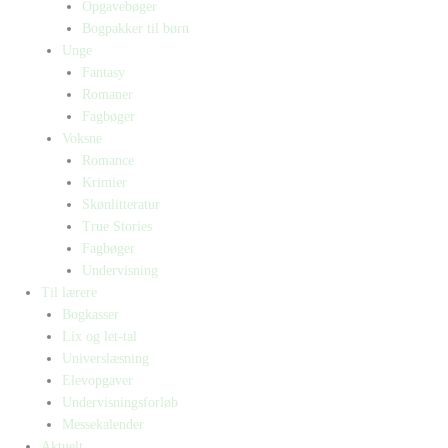
Opgavebøger
Bogpakker til børn
Unge
Fantasy
Romaner
Fagbøger
Voksne
Romance
Krimier
Skønlitteratur
True Stories
Fagbøger
Undervisning
Til lærere
Bogkasser
Lix og let-tal
Universlæsning
Elevopgaver
Undervisningsforløb
Messekalender
Aktuelt