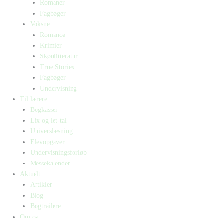
Romaner
Fagbøger
Voksne
Romance
Krimier
Skønlitteratur
True Stories
Fagbøger
Undervisning
Til lærere
Bogkasser
Lix og let-tal
Universlæsning
Elevopgaver
Undervisningsforløb
Messekalender
Aktuelt
Artikler
Blog
Bogtrailere
Om os