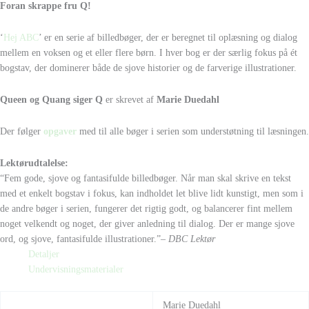
Foran skrappe fru Q!
‘
Hej ABC
’ er en serie af billedbøger, der er beregnet til oplæsning og dialog
mellem en voksen og et eller flere børn. I hver bog er der særlig fokus på ét
bogstav, der dominerer både de sjove historier og de farverige illustrationer.
Queen og Quang siger Q
er skrevet af
Marie Duedahl
Der følger
opgaver
med til alle bøger i serien som understøtning til læsningen.
Lektørudtalelse:
“Fem gode, sjove og fantasifulde billedbøger. Når man skal skrive en tekst
med et enkelt bogstav i fokus, kan indholdet let blive lidt kunstigt, men som i
de andre bøger i serien, fungerer det rigtig godt, og balancerer fint mellem
noget velkendt og noget, der giver anledning til dialog. Der er mange sjove
ord, og sjove, fantasifulde illustrationer.”
– DBC Lektør
Detaljer
Undervisningsmaterialer
Marie Duedahl