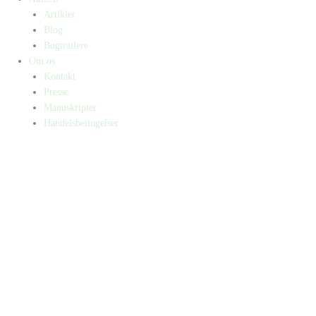
Artikler
Blog
Bogtrailere
Om os
Kontakt
Presse
Manuskripter
Handelsbetingelser
SKIFT TIL ERHVERVSKUNDE