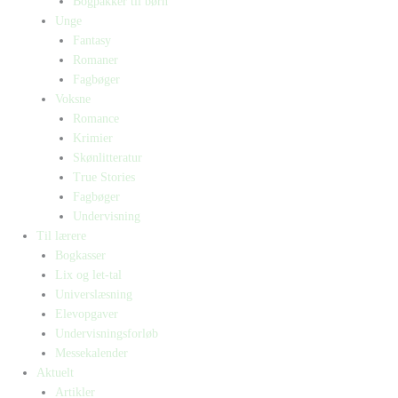
Bogpakker til børn
Unge
Fantasy
Romaner
Fagbøger
Voksne
Romance
Krimier
Skønlitteratur
True Stories
Fagbøger
Undervisning
Til lærere
Bogkasser
Lix og let-tal
Universlæsning
Elevopgaver
Undervisningsforløb
Messekalender
Aktuelt
Artikler