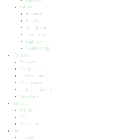
Fagbøger
Voksne
Romance
Krimier
Skønlitteratur
True Stories
Fagbøger
Undervisning
Til lærere
Bogkasser
Lix og let-tal
Universlæsning
Elevopgaver
Undervisningsforløb
Messekalender
Aktuelt
Artikler
Blog
Bogtrailere
Om os
Kontakt