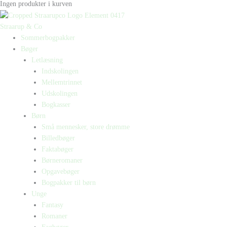
Ingen produkter i kurven
Straarup & Co
Sommerbogpakker
Bøger
Letlæsning
Indskolingen
Mellemtrinnet
Udskolingen
Bogkasser
Børn
Små mennesker, store drømme
Billedbøger
Faktabøger
Børneromaner
Opgavebøger
Bogpakker til børn
Unge
Fantasy
Romaner