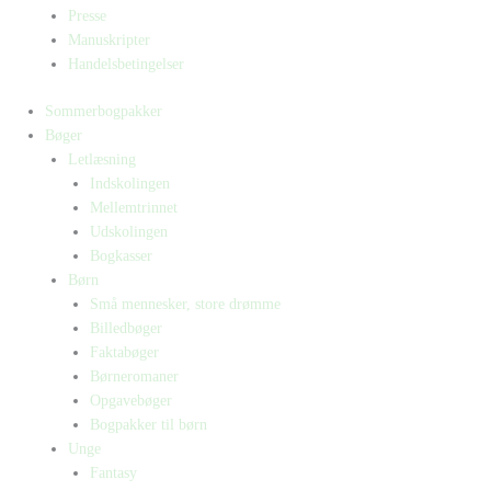
Presse
Manuskripter
Handelsbetingelser
Sommerbogpakker
Bøger
Letlæsning
Indskolingen
Mellemtrinnet
Udskolingen
Bogkasser
Børn
Små mennesker, store drømme
Billedbøger
Faktabøger
Børneromaner
Opgavebøger
Bogpakker til børn
Unge
Fantasy