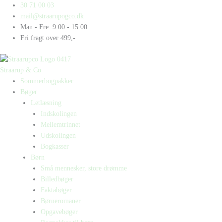
Gå
Products
Products
Queen
30 71 00 03
til
search
search
og
mail@straarupogco.dk
indholdet
Quang
Man - Fre: 9.00 - 15.00
siger
Fri fragt over 499,-
Q
antal
Straarup & Co
Sommerbogpakker
Bøger
Letlæsning
Indskolingen
Mellemtrinnet
Udskolingen
Bogkasser
Børn
Små mennesker, store drømme
Billedbøger
Faktabøger
Børneromaner
Opgavebøger