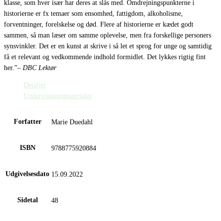
klasse, som hver især har deres at slås med. Omdrejningspunkterne i
historierne er fx temaer som ensomhed, fattigdom, alkoholisme,
forventninger, forelskelse og død. Flere af historierne er kædet godt
sammen, så man læser om samme oplevelse, men fra forskellige personers
synsvinkler. Det er en kunst at skrive i så let et sprog for unge og samtidig
få et relevant og vedkommende indhold formidlet. Det lykkes rigtig fint
her.”
– DBC Lektør
Detaljer
Undervisningsmaterialer
Forfatter
Marie Duedahl
ISBN
9788775920884
Udgivelsesdato
15.09.2022
Sidetal
48