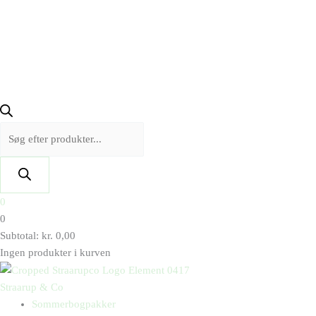
0
0
Subtotal:
kr.
0,00
Ingen produkter i kurven
Straarup & Co
Sommerbogpakker