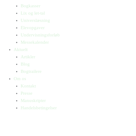
Bogkasser
Lix og let-tal
Universlæsning
Elevopgaver
Undervisningsforløb
Messekalender
Aktuelt
Artikler
Blog
Bogtrailere
Om os
Kontakt
Presse
Manuskripter
Handelsbetingelser
SKIFT TIL ERHVERVSKUNDE