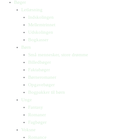
Bøger
Letlæsning
Indskolingen
Mellemtrinnet
Udskolingen
Bogkasser
Børn
Små mennesker, store drømme
Billedbøger
Faktabøger
Børneromaner
Opgavebøger
Bogpakker til børn
Unge
Fantasy
Romaner
Fagbøger
Voksne
Romance