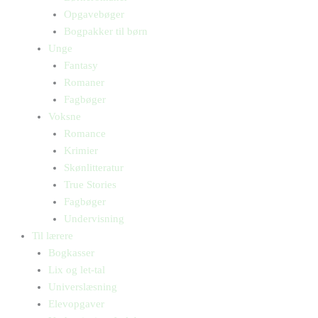
Opgavebøger
Bogpakker til børn
Unge
Fantasy
Romaner
Fagbøger
Voksne
Romance
Krimier
Skønlitteratur
True Stories
Fagbøger
Undervisning
Til lærere
Bogkasser
Lix og let-tal
Universlæsning
Elevopgaver