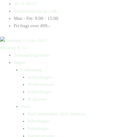
Gå
Products
Products
Pi
30 71 00 03
til
search
search
og
mail@straarupogco.dk
indholdet
Ea
Man - Fre: 9.00 - 15.00
antal
Fri fragt over 499,-
Straarup & Co
Sommerbogpakker
Bøger
Letlæsning
Indskolingen
Mellemtrinnet
Udskolingen
Bogkasser
Børn
Små mennesker, store drømme
Billedbøger
Faktabøger
Børneromaner