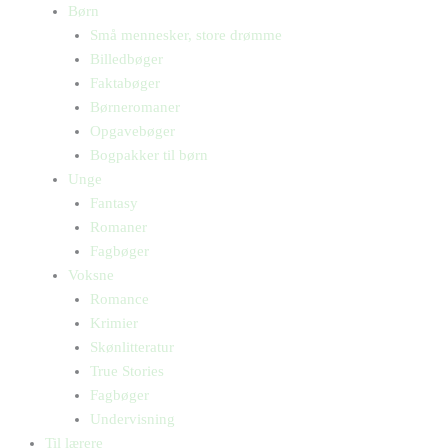
Børn
Små mennesker, store drømme
Billedbøger
Faktabøger
Børneromaner
Opgavebøger
Bogpakker til børn
Unge
Fantasy
Romaner
Fagbøger
Voksne
Romance
Krimier
Skønlitteratur
True Stories
Fagbøger
Undervisning
Til lærere