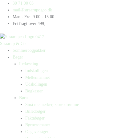
Gå
Products
Products
Peter
30 71 00 03
til
search
search
og
mail@straarupogco.dk
indholdet
Pixi
Man - Fre: 9.00 - 15.00
siger
Fri fragt over 499,-
P
antal
Straarup & Co
Sommerbogpakker
Bøger
Letlæsning
Indskolingen
Mellemtrinnet
Udskolingen
Bogkasser
Børn
Små mennesker, store drømme
Billedbøger
Faktabøger
Børneromaner
Opgavebøger