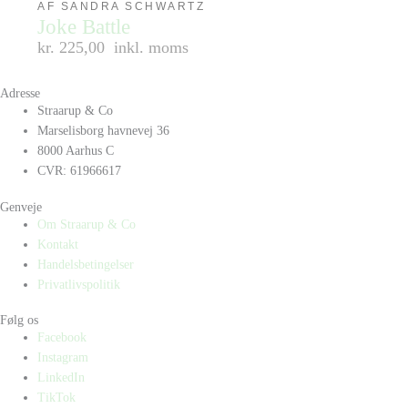
AF SANDRA SCHWARTZ
Joke Battle
kr. 225,00
inkl. moms
Adresse
Straarup & Co
Marselisborg havnevej 36
8000 Aarhus C
CVR: 61966617
Genveje
Om Straarup & Co
Kontakt
Handelsbetingelser
Privatlivspolitik
Følg os
Facebook
Instagram
LinkedIn
TikTok