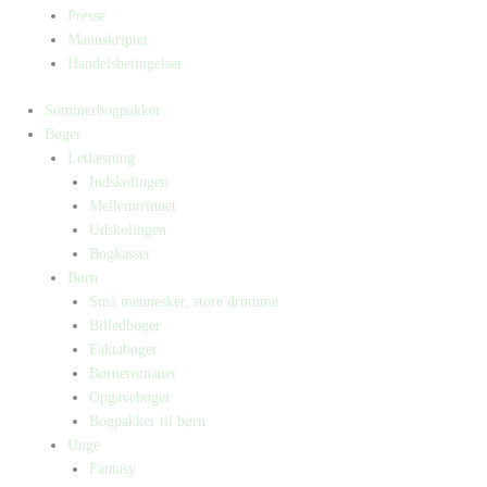
Presse
Manuskripter
Handelsbetingelser
Sommerbogpakker
Bøger
Letlæsning
Indskolingen
Mellemtrinnet
Udskolingen
Bogkasser
Børn
Små mennesker, store drømme
Billedbøger
Faktabøger
Børneromaner
Opgavebøger
Bogpakker til børn
Unge
Fantasy