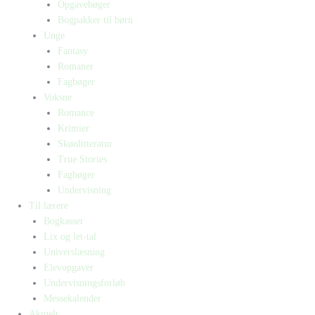
Opgavebøger
Bogpakker til børn
Unge
Fantasy
Romaner
Fagbøger
Voksne
Romance
Krimier
Skønlitteratur
True Stories
Fagbøger
Undervisning
Til lærere
Bogkasser
Lix og let-tal
Universlæsning
Elevopgaver
Undervisningsforløb
Messekalender
Aktuelt