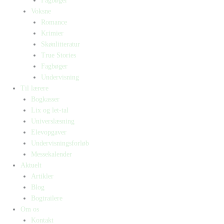
Fagbøger
Voksne
Romance
Krimier
Skønlitteratur
True Stories
Fagbøger
Undervisning
Til lærere
Bogkasser
Lix og let-tal
Universlæsning
Elevopgaver
Undervisningsforløb
Messekalender
Aktuelt
Artikler
Blog
Bogtrailere
Om os
Kontakt