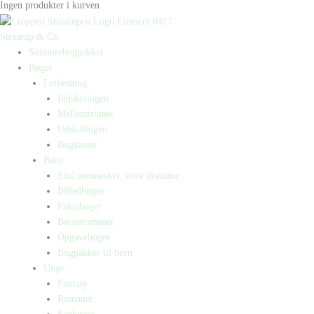
Ingen produkter i kurven
Straarup & Co
Sommerbogpakker
Bøger
Letlæsning
Indskolingen
Mellemtrinnet
Udskolingen
Bogkasser
Børn
Små mennesker, store drømme
Billedbøger
Faktabøger
Børneromaner
Opgavebøger
Bogpakker til børn
Unge
Fantasy
Romaner