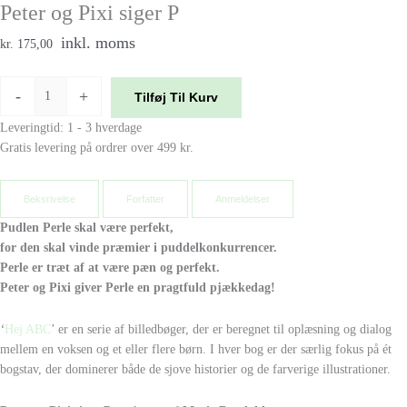
Peter og Pixi siger P
inkl. moms
kr. 175,00
-
+
Tilføj Til Kurv
Leveringtid: 1 - 3 hverdage
Gratis levering på ordrer over 499 kr.
Beksrivelse
Forfatter
Anmeldelser
Pudlen Perle skal være perfekt,
for den skal vinde præmier i puddelkonkurrencer.
Perle er træt af at være pæn og perfekt.
Peter og Pixi giver Perle en pragtfuld pjækkedag!
‘
Hej ABC
’ er en serie af billedbøger, der er beregnet til oplæsning og dialog
mellem en voksen og et eller flere børn. I hver bog er der særlig fokus på ét
bogstav, der dominerer både de sjove historier og de farverige illustrationer.