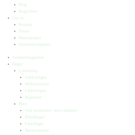
Blog
Bogtrailere
Om os
Kontakt
Presse
Manuskripter
Handelsbetingelser
Sommerbogpakker
Bøger
Letlæsning
Indskolingen
Mellemtrinnet
Udskolingen
Bogkasser
Børn
Små mennesker, store drømme
Billedbøger
Faktabøger
Børneromaner