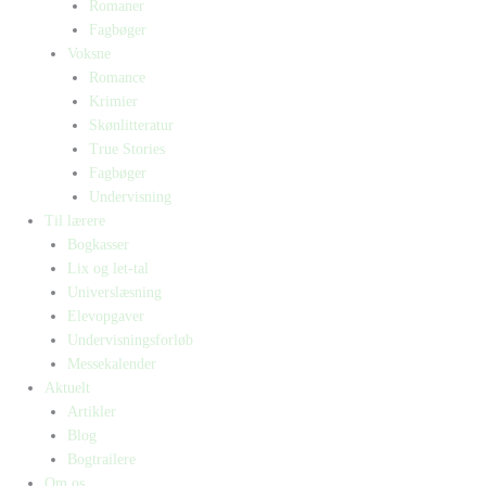
Romaner
Fagbøger
Voksne
Romance
Krimier
Skønlitteratur
True Stories
Fagbøger
Undervisning
Til lærere
Bogkasser
Lix og let-tal
Universlæsning
Elevopgaver
Undervisningsforløb
Messekalender
Aktuelt
Artikler
Blog
Bogtrailere
Om os