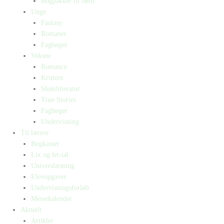
Bogpakker til børn
Unge
Fantasy
Romaner
Fagbøger
Voksne
Romance
Krimier
Skønlitteratur
True Stories
Fagbøger
Undervisning
Til lærere
Bogkasser
Lix og let-tal
Universlæsning
Elevopgaver
Undervisningsforløb
Messekalender
Aktuelt
Artikler