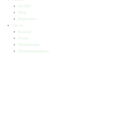
Artikler
Blog
Bogtrailere
Om os
Kontakt
Presse
Manuskripter
Handelsbetingelser
SKIFT TIL ERHVERVSKUNDE