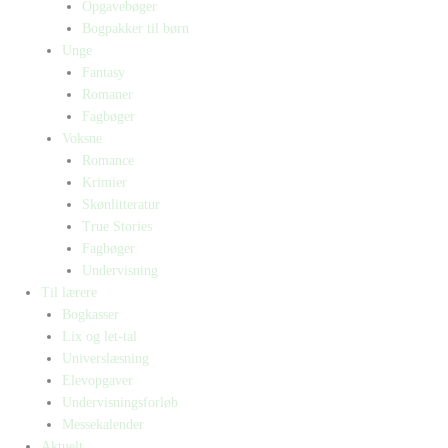
Opgavebøger
Bogpakker til børn
Unge
Fantasy
Romaner
Fagbøger
Voksne
Romance
Krimier
Skønlitteratur
True Stories
Fagbøger
Undervisning
Til lærere
Bogkasser
Lix og let-tal
Universlæsning
Elevopgaver
Undervisningsforløb
Messekalender
Aktuelt