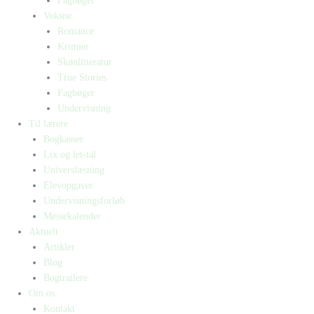
Fagbøger
Voksne
Romance
Krimier
Skønlitteratur
True Stories
Fagbøger
Undervisning
Til lærere
Bogkasser
Lix og let-tal
Universlæsning
Elevopgaver
Undervisningsforløb
Messekalender
Aktuelt
Artikler
Blog
Bogtrailere
Om os
Kontakt