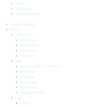
Presse
Manuskripter
Handelsbetingelser
Sommerbogpakker
Bøger
Letlæsning
Indskolingen
Mellemtrinnet
Udskolingen
Bogkasser
Børn
Små mennesker, store drømme
Billedbøger
Faktabøger
Børneromaner
Opgavebøger
Bogpakker til børn
Unge
Fantasy