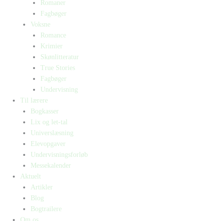
Romaner
Fagbøger
Voksne
Romance
Krimier
Skønlitteratur
True Stories
Fagbøger
Undervisning
Til lærere
Bogkasser
Lix og let-tal
Universlæsning
Elevopgaver
Undervisningsforløb
Messekalender
Aktuelt
Artikler
Blog
Bogtrailere
Om os