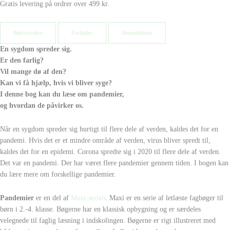
Gratis levering på ordrer over 499 kr.
Beksrivelse
Forfatter
Anmeldelser
En sygdom spreder sig.
Er den farlig?
Vil mange dø af den?
Kan vi få hjælp, hvis vi bliver syge?
I denne bog kan du læse om pandemier,
og hvordan de påvirker os.
Når en sygdom spreder sig hurtigt til flere dele af verden, kaldes det for en
pandemi. Hvis det er et mindre område af verden, virus bliver spredt til,
kaldes det for en epidemi. Corona spredte sig i 2020 til flere dele af verden.
Det var en pandemi. Der har været flere pandemier gennem tiden. I bogen kan
du lære mere om forskellige pandemier.
Pandemier
er en del af
Maxi-serien
. Maxi er en serie af letlæste fagbøger til
børn i 2.-4. klasse. Bøgerne har en klassisk opbygning og er særdeles
velegnede til faglig læsning i indskolingen. Bøgerne er rigt illustreret med