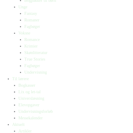
Bogpakker til børn
Unge
Fantasy
Romaner
Fagbøger
Voksne
Romance
Krimier
Skønlitteratur
True Stories
Fagbøger
Undervisning
Til lærere
Bogkasser
Lix og let-tal
Universlæsning
Elevopgaver
Undervisningsforløb
Messekalender
Aktuelt
Artikler