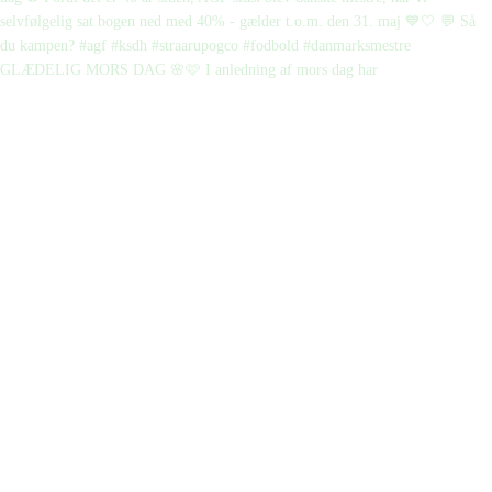
GLÆDELIG MORS DAG 🌸🩷 I anledning af mors dag har