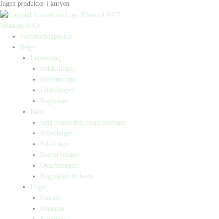
Ingen produkter i kurven
Straarup & Co
Sommerbogpakker
Bøger
Letlæsning
Indskolingen
Mellemtrinnet
Udskolingen
Bogkasser
Børn
Små mennesker, store drømme
Billedbøger
Faktabøger
Børneromaner
Opgavebøger
Bogpakker til børn
Unge
Fantasy
Romaner