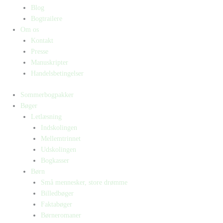
Blog
Bogtrailere
Om os
Kontakt
Presse
Manuskripter
Handelsbetingelser
Sommerbogpakker
Bøger
Letlæsning
Indskolingen
Mellemtrinnet
Udskolingen
Bogkasser
Børn
Små mennesker, store drømme
Billedbøger
Faktabøger
Børneromaner