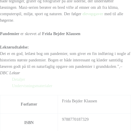
både tegninger, grafer og fotografier på alle siderne, der understøtter
læsningen. Maxi-serien berører en bred vifte af emner om alt fra klima,
computerspil, miljø, sport og naturen. Der følger
elevopgaver
med til alle
bøgerne.
Pandemier
er skrevet af
Frida Bejder Klausen
Lektørudtalelse:
Det er en god, letlæst bog om pandemier, som giver en fin indføring i nogle af
historiens største pandemier. Bogen er både interessant og klæder samtidig
læseren godt på til en naturfaglig opgave om pandemier i grundskolen.”,
–
DBC Lektør
Detaljer
Undervisningsmaterialer
Frida Bejder Klausen
Forfatter
9788770187329
ISBN