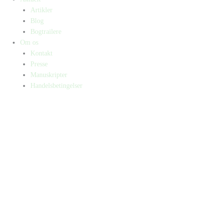
Artikler
Blog
Bogtrailere
Om os
Kontakt
Presse
Manuskripter
Handelsbetingelser
SKIFT TIL ERHVERVSKUNDE