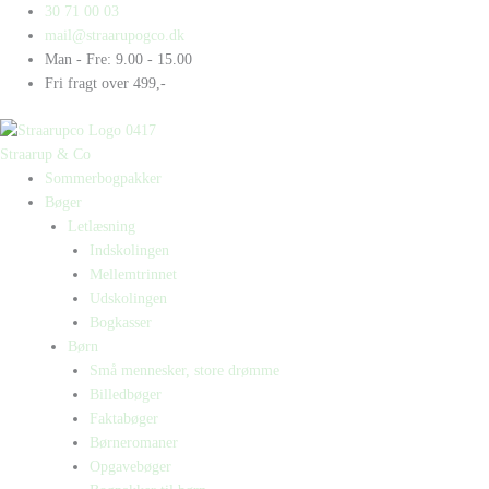
Gå
Products
Products
Pandemier
30 71 00 03
til
search
search
antal
mail@straarupogco.dk
indholdet
Man - Fre: 9.00 - 15.00
Fri fragt over 499,-
Straarup & Co
Sommerbogpakker
Bøger
Letlæsning
Indskolingen
Mellemtrinnet
Udskolingen
Bogkasser
Børn
Små mennesker, store drømme
Billedbøger
Faktabøger
Børneromaner
Opgavebøger