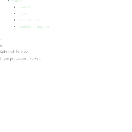
Om os
Kontakt
Presse
Manuskripter
Handelsbetingelser
0
0
Subtotal:
kr.
0,00
Ingen produkter i kurven