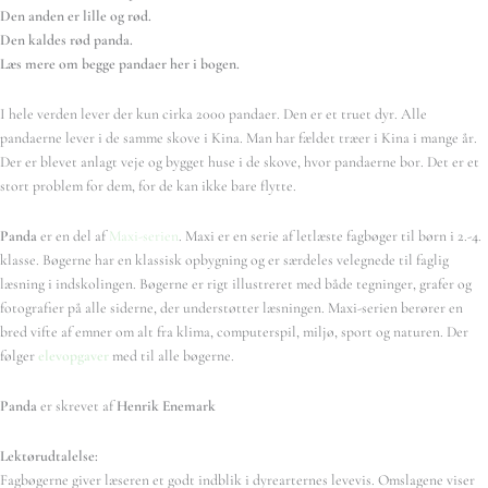
Den anden er lille og rød.
Den kaldes rød panda.
Læs mere om begge pandaer her i bogen.
I hele verden lever der kun cirka 2000 pandaer. Den er et truet dyr. Alle
pandaerne lever i de samme skove i Kina. Man har fældet træer i Kina i mange år.
Der er blevet anlagt veje og bygget huse i de skove, hvor pandaerne bor. Det er et
stort problem for dem, for de kan ikke bare flytte.
Panda
er en del af
Maxi-serien
. Maxi er en serie af letlæste fagbøger til børn i 2.-4.
klasse. Bøgerne har en klassisk opbygning og er særdeles velegnede til faglig
læsning i indskolingen. Bøgerne er rigt illustreret med både tegninger, grafer og
fotografier på alle siderne, der understøtter læsningen. Maxi-serien berører en
bred vifte af emner om alt fra klima, computerspil, miljø, sport og naturen. Der
følger
elevopgaver
med til alle bøgerne.
Panda
er skrevet af
Henrik Enemark
Lektørudtalelse:
Fagbøgerne giver læseren et godt indblik i dyrearternes levevis. Omslagene viser