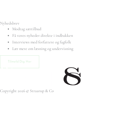
Nyhedsbrev
Modtag særtilbud
Få vores nyheder direkte i indbakken
Interviews med forfattere og fagfolk
Lær mere om læsning og undervisning
Tilmeld Dig Her
Copyright 2026 © Straarup & Co
Privat eller erhverv?
Vi vil gerne give alle vores kunder den bedste oplevelse. Vælg hvordan du
ønsker at handle hos os.