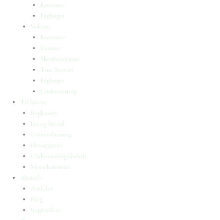
Romaner
Fagbøger
Voksne
Romance
Krimier
Skønlitteratur
True Stories
Fagbøger
Undervisning
Til lærere
Bogkasser
Lix og let-tal
Universlæsning
Elevopgaver
Undervisningsforløb
Messekalender
Aktuelt
Artikler
Blog
Bogtrailere