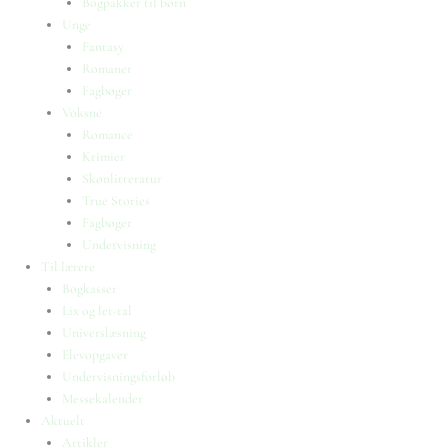
Bogpakker til børn
Unge
Fantasy
Romaner
Fagbøger
Voksne
Romance
Krimier
Skønlitteratur
True Stories
Fagbøger
Undervisning
Til lærere
Bogkasser
Lix og let-tal
Universlæsning
Elevopgaver
Undervisningsforløb
Messekalender
Aktuelt
Artikler