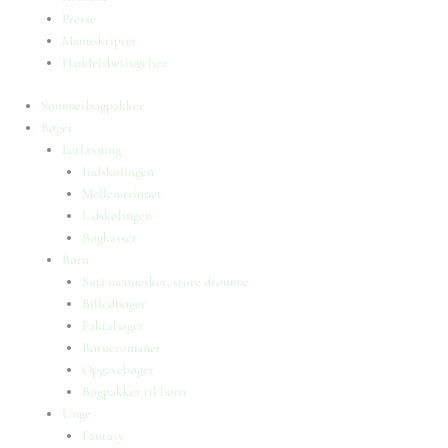
Presse
Manuskripter
Handelsbetingelser
Sommerbogpakker
Bøger
Letlæsning
Indskolingen
Mellemtrinnet
Udskolingen
Bogkasser
Børn
Små mennesker, store drømme
Billedbøger
Faktabøger
Børneromaner
Opgavebøger
Bogpakker til børn
Unge
Fantasy