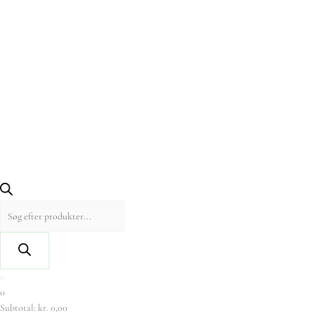
0
0
Subtotal:
kr.
0,00