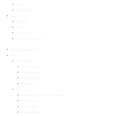
Blog
Bogtrailere
Om os
Kontakt
Presse
Manuskripter
Handelsbetingelser
Sommerbogpakker
Bøger
Letlæsning
Indskolingen
Mellemtrinnet
Udskolingen
Bogkasser
Børn
Små mennesker, store drømme
Billedbøger
Faktabøger
Børneromaner