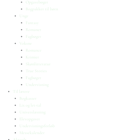
Opgavebøger
Bogpakker til børn
Unge
Fantasy
Romaner
Fagbøger
Voksne
Romance
Krimier
Skønlitteratur
True Stories
Fagbøger
Undervisning
Til lærere
Bogkasser
Lix og let-tal
Universlæsning
Elevopgaver
Undervisningsforløb
Messekalender
Aktuelt