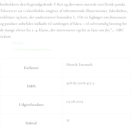
henholdsvis den frygtindgydende T-Rex og den mere nuttede sort/hvide panda.
Teksten er sat i tekstblokke omgivet af informerende illustrationer, faktabokse,
tidslinjer og kort, der understøtter hinanden. (…) De to fagbøger om dinosaurer
og pandaer anbefales indkøbt til samlingen af fakta – til selvstændig læsning for
de mange elever fra 2.-4. klasse, der interesserer sig for at læse om dyr.”,
– DBC
Lektør
Detaljer
Undervisningsmaterialer
Henrik Enemark
Forfatter
978-87-7018-417-5
ISBN
05.08.2019
Udgivelsesdato
32
Sidetal