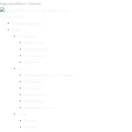
Ingen produkter i kurven
Straarup & Co
Sommerbogpakker
Bøger
Letlæsning
Indskolingen
Mellemtrinnet
Udskolingen
Bogkasser
Børn
Små mennesker, store drømme
Billedbøger
Faktabøger
Børneromaner
Opgavebøger
Bogpakker til børn
Unge
Fantasy
Romaner