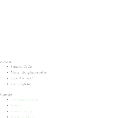
Adresse
Straarup & Co
Marselisborg havnevej 36
8000 Aarhus C
CVR: 61966617
Genveje
Om Straarup & Co
Kontakt
Handelsbetingelser
Privatlivspolitik