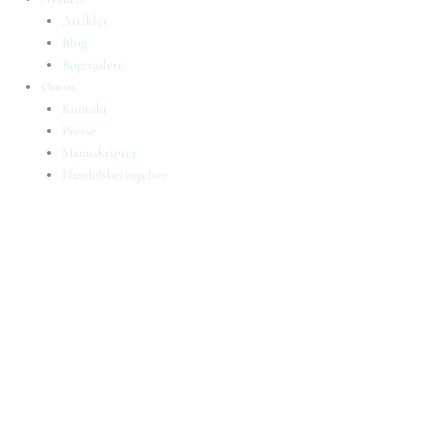
Artikler
Blog
Bogtrailere
Om os
Kontakt
Presse
Manuskripter
Handelsbetingelser
SKIFT TIL ERHVERVSKUNDE