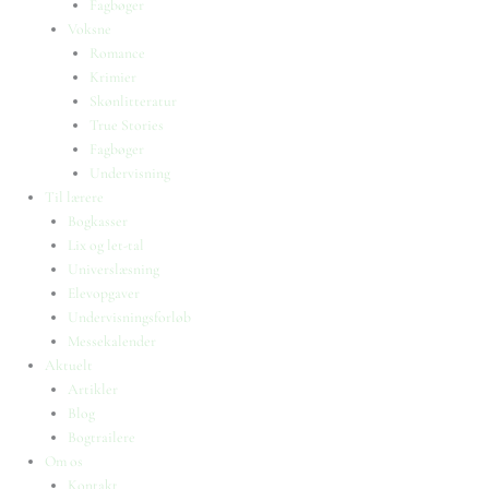
Fagbøger
Voksne
Romance
Krimier
Skønlitteratur
True Stories
Fagbøger
Undervisning
Til lærere
Bogkasser
Lix og let-tal
Universlæsning
Elevopgaver
Undervisningsforløb
Messekalender
Aktuelt
Artikler
Blog
Bogtrailere
Om os
Kontakt