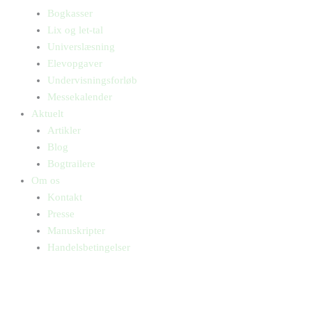
Bogkasser
Lix og let-tal
Universlæsning
Elevopgaver
Undervisningsforløb
Messekalender
Aktuelt
Artikler
Blog
Bogtrailere
Om os
Kontakt
Presse
Manuskripter
Handelsbetingelser
SKIFT TIL ERHVERVSKUNDE