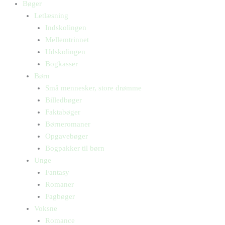
Bøger
Letlæsning
Indskolingen
Mellemtrinnet
Udskolingen
Bogkasser
Børn
Små mennesker, store drømme
Billedbøger
Faktabøger
Børneromaner
Opgavebøger
Bogpakker til børn
Unge
Fantasy
Romaner
Fagbøger
Voksne
Romance