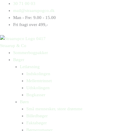
Gå
Products
Products
Marcus
30 71 00 03
til
search
search
Rashford
mail@straarupogco.dk
indholdet
antal
Man - Fre: 9.00 - 15.00
Fri fragt over 499,-
Straarup & Co
Sommerbogpakker
Bøger
Letlæsning
Indskolingen
Mellemtrinnet
Udskolingen
Bogkasser
Børn
Små mennesker, store drømme
Billedbøger
Faktabøger
Børneromaner