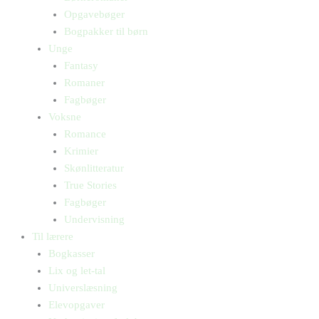
Opgavebøger
Bogpakker til børn
Unge
Fantasy
Romaner
Fagbøger
Voksne
Romance
Krimier
Skønlitteratur
True Stories
Fagbøger
Undervisning
Til lærere
Bogkasser
Lix og let-tal
Universlæsning
Elevopgaver