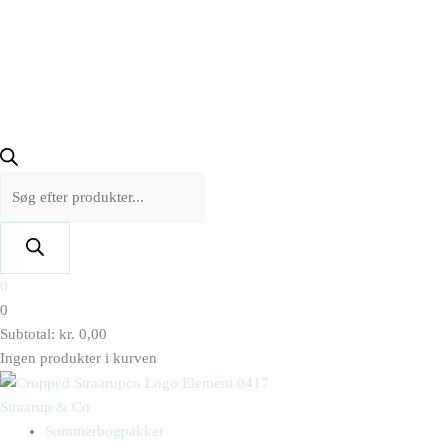
0
0
Subtotal:
kr.
0,00
Ingen produkter i kurven
Straarup & Co
Sommerbogpakker