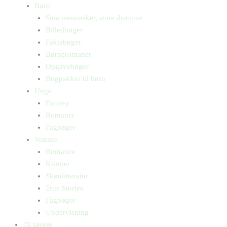
Børn
Små mennesker, store drømme
Billedbøger
Faktabøger
Børneromaner
Opgavebøger
Bogpakker til børn
Unge
Fantasy
Romaner
Fagbøger
Voksne
Romance
Krimier
Skønlitteratur
True Stories
Fagbøger
Undervisning
Til lærere