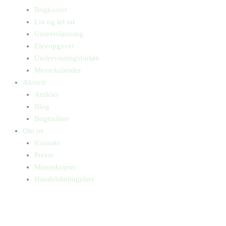
Bogkasser
Lix og let-tal
Universlæsning
Elevopgaver
Undervisningsforløb
Messekalender
Aktuelt
Artikler
Blog
Bogtrailere
Om os
Kontakt
Presse
Manuskripter
Handelsbetingelser
SKIFT TIL ERHVERVSKUNDE