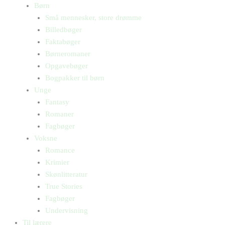
Børn
Små mennesker, store drømme
Billedbøger
Faktabøger
Børneromaner
Opgavebøger
Bogpakker til børn
Unge
Fantasy
Romaner
Fagbøger
Voksne
Romance
Krimier
Skønlitteratur
True Stories
Fagbøger
Undervisning
Til lærere