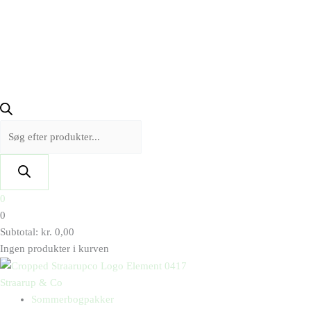
0
0
Subtotal:
kr.
0,00
Ingen produkter i kurven
Straarup & Co
Sommerbogpakker