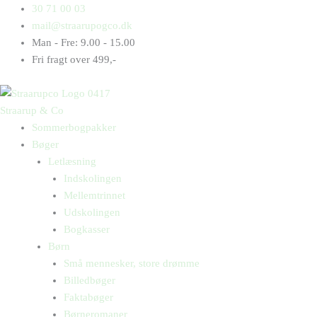
Gå
Products
Products
Lær
30 71 00 03
til
search
search
at
mail@straarupogco.dk
indholdet
lære
Man - Fre: 9.00 - 15.00
med
Fri fragt over 499,-
refleksion
og
respons
Straarup & Co
-
Sommerbogpakker
matematik
Bøger
på
Letlæsning
mellemtrinnet
Indskolingen
2
Mellemtrinnet
antal
Udskolingen
Bogkasser
Børn
Små mennesker, store drømme
Billedbøger
Faktabøger
Børneromaner