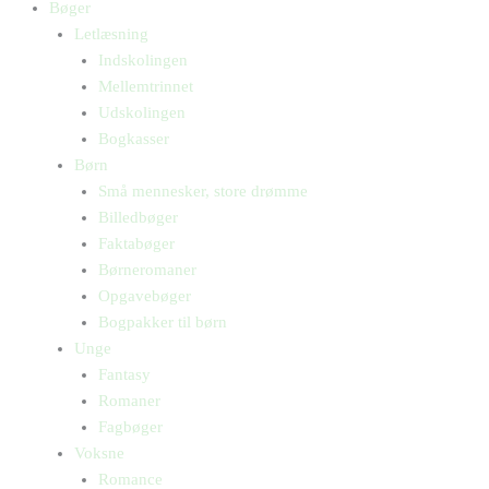
Bøger
Letlæsning
Indskolingen
Mellemtrinnet
Udskolingen
Bogkasser
Børn
Små mennesker, store drømme
Billedbøger
Faktabøger
Børneromaner
Opgavebøger
Bogpakker til børn
Unge
Fantasy
Romaner
Fagbøger
Voksne
Romance