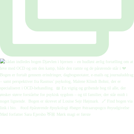
Mød forfatter Sara Ejersbo 👋🏼 Mørk magi er første