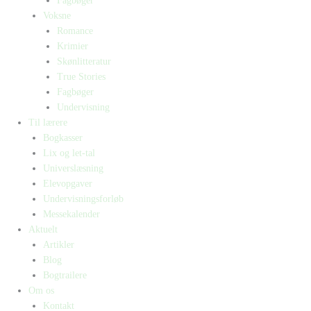
Fagbøger
Voksne
Romance
Krimier
Skønlitteratur
True Stories
Fagbøger
Undervisning
Til lærere
Bogkasser
Lix og let-tal
Universlæsning
Elevopgaver
Undervisningsforløb
Messekalender
Aktuelt
Artikler
Blog
Bogtrailere
Om os
Kontakt