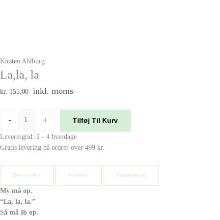
Kirsten Ahlburg
La,la, la
inkl. moms
kr. 155,00
-
+
Tilføj Til Kurv
Leveringtid: 2 - 4 hverdage
Gratis levering på ordrer over 499 kr.
Beksrivelse
Forfatter
Anmeldelser
My må op.
“La, la, la.”
Så må Ib op.