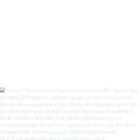
GLÆDELIG MORS DAG 🌸🩷 I anledning af mors dag har