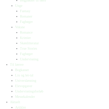
Bogpakker til børn
Unge
Fantasy
Romaner
Fagbøger
Voksne
Romance
Krimier
Skønlitteratur
True Stories
Fagbøger
Undervisning
Til lærere
Bogkasser
Lix og let-tal
Universlæsning
Elevopgaver
Undervisningsforløb
Messekalender
Aktuelt
Artikler