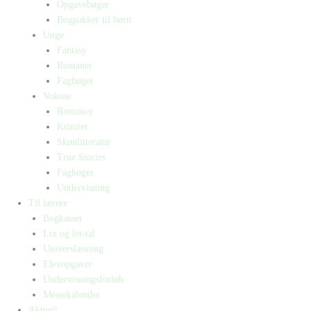
Opgavebøger
Bogpakker til børn
Unge
Fantasy
Romaner
Fagbøger
Voksne
Romance
Krimier
Skønlitteratur
True Stories
Fagbøger
Undervisning
Til lærere
Bogkasser
Lix og let-tal
Universlæsning
Elevopgaver
Undervisningsforløb
Messekalender
Aktuelt