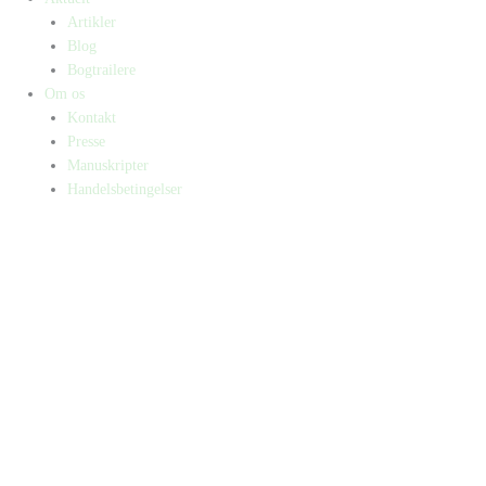
Artikler
Blog
Bogtrailere
Om os
Kontakt
Presse
Manuskripter
Handelsbetingelser
SKIFT TIL ERHVERVSKUNDE