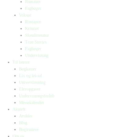
Romaner
Fagbøger
Voksne
Romance
Krimier
Skønlitteratur
True Stories
Fagbøger
Undervisning
Til lærere
Bogkasser
Lix og let-tal
Universlæsning
Elevopgaver
Undervisningsforløb
Messekalender
Aktuelt
Artikler
Blog
Bogtrailere
Om os