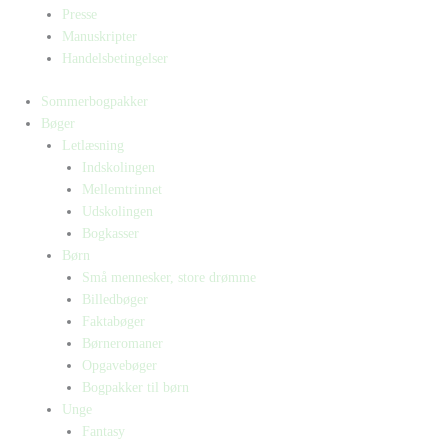
Presse
Manuskripter
Handelsbetingelser
Sommerbogpakker
Bøger
Letlæsning
Indskolingen
Mellemtrinnet
Udskolingen
Bogkasser
Børn
Små mennesker, store drømme
Billedbøger
Faktabøger
Børneromaner
Opgavebøger
Bogpakker til børn
Unge
Fantasy