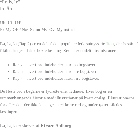
“Ly, ly, ly”
Ih. Åh.
Uh. Uf. Ud!
Er My OK? Næ. Se nu My. Øv. My må ud.
La, la, la
(Rap 2) er en del af den populære letlæsningsserie
Rap
, der består af
fiktionsbøger til den første læsning. Serien er opdelt i tre niveauer:
Rap 2 – hvert ord indeholder max. to bogstaver.
Rap 3 – hvert ord indeholder max. tre bogstaver.
Rap 4 – hvert ord indeholder max. fire bogstaver.
De fleste ord i bøgerne er lydrette eller lydnære. Hver bog er en
sammenhængende historie med illustrationer på hvert opslag. Illustrationerne
fortæller det, der ikke kan siges med korte ord og understøtter således
læsningen.
La, la, la
er skrevet af
Kirsten Ahlburg