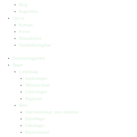
Blog
Bogtrailere
Om os
Kontakt
Presse
Manuskripter
Handelsbetingelser
Sommerbogpakker
Bøger
Letlæsning
Indskolingen
Mellemtrinnet
Udskolingen
Bogkasser
Børn
Små mennesker, store drømme
Billedbøger
Faktabøger
Børneromaner