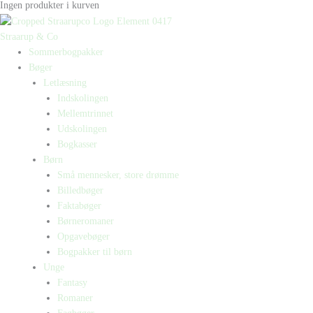
Ingen produkter i kurven
Straarup & Co
Sommerbogpakker
Bøger
Letlæsning
Indskolingen
Mellemtrinnet
Udskolingen
Bogkasser
Børn
Små mennesker, store drømme
Billedbøger
Faktabøger
Børneromaner
Opgavebøger
Bogpakker til børn
Unge
Fantasy
Romaner