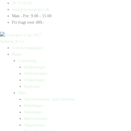
Gå
Products
Products
La,la,
30 71 00 03
til
search
search
la
mail@straarupogco.dk
indholdet
antal
Man - Fre: 9.00 - 15.00
Fri fragt over 499,-
Straarup & Co
Sommerbogpakker
Bøger
Letlæsning
Indskolingen
Mellemtrinnet
Udskolingen
Bogkasser
Børn
Små mennesker, store drømme
Billedbøger
Faktabøger
Børneromaner
Opgavebøger