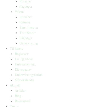
Romaner
Fagbøger
Voksne
Romance
Krimier
Skønlitteratur
True Stories
Fagbøger
Undervisning
Til lærere
Bogkasser
Lix og let-tal
Universlæsning
Elevopgaver
Undervisningsforløb
Messekalender
Aktuelt
Artikler
Blog
Bogtrailere
Om os