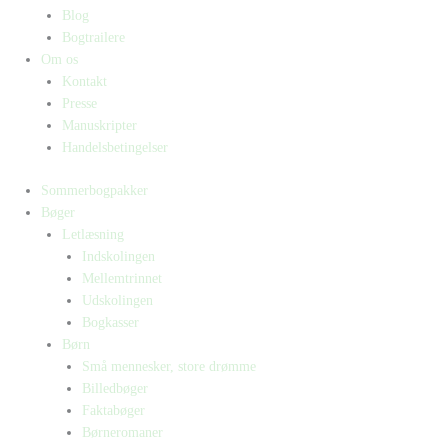
Blog
Bogtrailere
Om os
Kontakt
Presse
Manuskripter
Handelsbetingelser
Sommerbogpakker
Bøger
Letlæsning
Indskolingen
Mellemtrinnet
Udskolingen
Bogkasser
Børn
Små mennesker, store drømme
Billedbøger
Faktabøger
Børneromaner