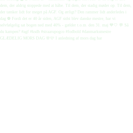
GLÆDELIG MORS DAG 🌸🩷 I anledning af mors dag har