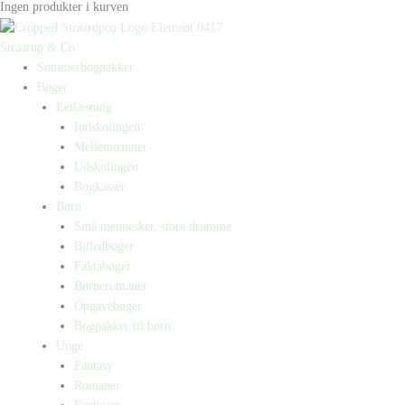
Ingen produkter i kurven
Straarup & Co
Sommerbogpakker
Bøger
Letlæsning
Indskolingen
Mellemtrinnet
Udskolingen
Bogkasser
Børn
Små mennesker, store drømme
Billedbøger
Faktabøger
Børneromaner
Opgavebøger
Bogpakker til børn
Unge
Fantasy
Romaner