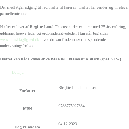
Der medfølger adgang til facithæfte til læreren. Hæftet henvender sig til elever
på mellemtrinnet.
Hæftet er lavet af
Birgitte Lund Thomsen
, der er lærer med 25 års erfaring,
uddannet læsevejleder og ordblindetestvejleder. Hun står bag siden
www.danskfaglighed.dk
, hvor du kan finde masser af spændende
undervisningsforløb.
Hæftet kan både købes enkeltvis eller i klassesæt á 30 stk (spar 30 %).
Detaljer
Birgitte Lund Thomsen
Forfatter
9788775927364
ISBN
04.12.2023
Udgivelsesdato