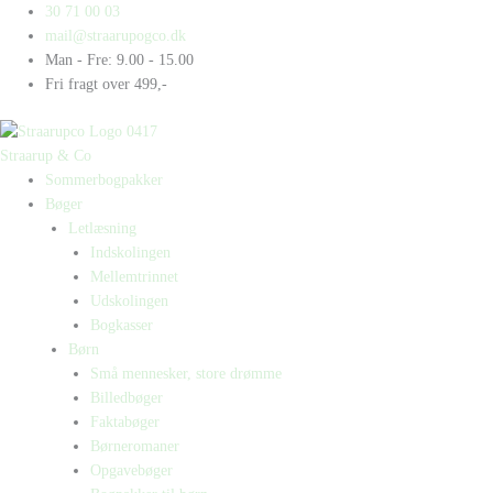
Gå
Products
Products
Kom
30 71 00 03
til
search
search
an,
mail@straarupogco.dk
indholdet
komma
Man - Fre: 9.00 - 15.00
(1)
Fri fragt over 499,-
antal
Straarup & Co
Sommerbogpakker
Bøger
Letlæsning
Indskolingen
Mellemtrinnet
Udskolingen
Bogkasser
Børn
Små mennesker, store drømme
Billedbøger
Faktabøger
Børneromaner
Opgavebøger