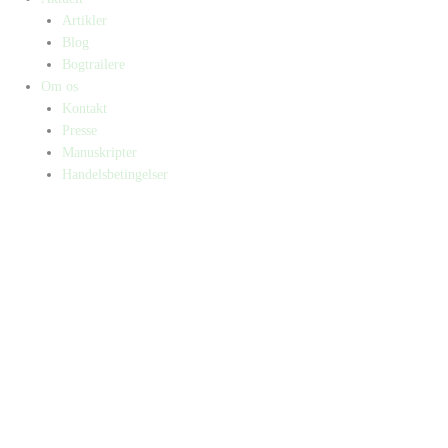
Artikler
Blog
Bogtrailere
Om os
Kontakt
Presse
Manuskripter
Handelsbetingelser
SKIFT TIL ERHVERVSKUNDE