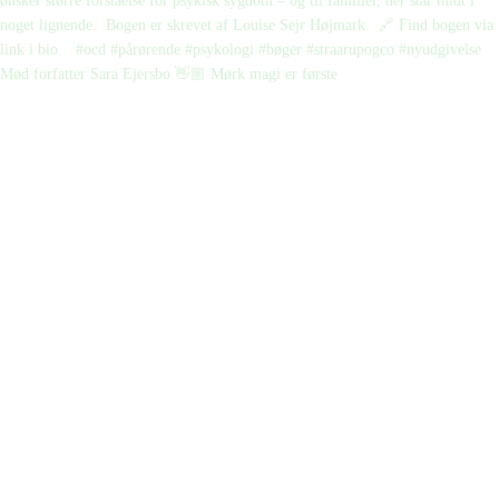
Mød forfatter Sara Ejersbo 👋🏼 Mørk magi er første