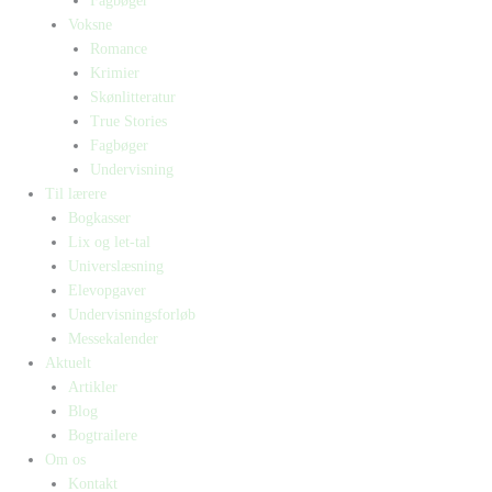
Fagbøger
Voksne
Romance
Krimier
Skønlitteratur
True Stories
Fagbøger
Undervisning
Til lærere
Bogkasser
Lix og let-tal
Universlæsning
Elevopgaver
Undervisningsforløb
Messekalender
Aktuelt
Artikler
Blog
Bogtrailere
Om os
Kontakt