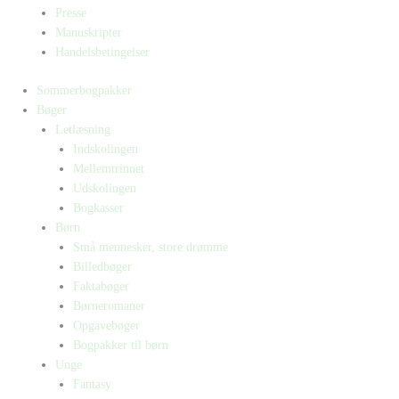
Presse
Manuskripter
Handelsbetingelser
Sommerbogpakker
Bøger
Letlæsning
Indskolingen
Mellemtrinnet
Udskolingen
Bogkasser
Børn
Små mennesker, store drømme
Billedbøger
Faktabøger
Børneromaner
Opgavebøger
Bogpakker til børn
Unge
Fantasy