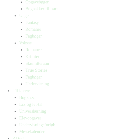
Opgavebøger
Bogpakker til børn
Unge
Fantasy
Romaner
Fagbøger
Voksne
Romance
Krimier
Skønlitteratur
True Stories
Fagbøger
Undervisning
Til lærere
Bogkasser
Lix og let-tal
Universlæsning
Elevopgaver
Undervisningsforløb
Messekalender
Aktuelt