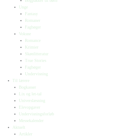
Bogpakker til børn
Unge
Fantasy
Romaner
Fagbøger
Voksne
Romance
Krimier
Skønlitteratur
True Stories
Fagbøger
Undervisning
Til lærere
Bogkasser
Lix og let-tal
Universlæsning
Elevopgaver
Undervisningsforløb
Messekalender
Aktuelt
Artikler