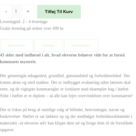
-
+
Tilføj Til Kurv
Leveringtid: 2 - 4 hverdage
Gratis levering på ordrer over 499 kr.
Beksrivelse
Forfatter
Anmeldelser
43 sider med indførsel i alt, hvad eleverne behøver vide for at forstå
kommaets mysterie.
Her gennemgås udsagnsled, grundled, genstandsled og forholdsordsled. Der
trænes alene og med makker. Der er indbygget evaluering uden læreren skal
rette, og de vigtigste kommaregler er forklaret med eksempler bag i hæftet.
Sidst i hæftet er et diplom – så alle kan fejre overvindelsen over kommaerne!
Der er fokus på brug af nutidige valg af billeder, henvisninger, navne og
beskrivelser. Hæftet er sat lækkert op og der medfølger forholdsordshænder i
materialet -så eleverne selv kan klippe dem ud og bruge dem til de foreslåede
opgaver.