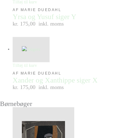
Tilføj til kurv
AF MARIE DUEDAHL
Yrsa og Yusuf siger Y
kr. 175,00
inkl. moms
Tilføj til kurv
AF MARIE DUEDAHL
Xander og Xanthippe siger X
kr. 175,00
inkl. moms
Børnebøger