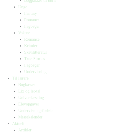
Bogpakker til børn
Unge
Fantasy
Romaner
Fagbøger
Voksne
Romance
Krimier
Skønlitteratur
True Stories
Fagbøger
Undervisning
Til lærere
Bogkasser
Lix og let-tal
Universlæsning
Elevopgaver
Undervisningsforløb
Messekalender
Aktuelt
Artikler