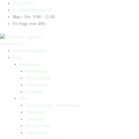
Gå
Products
Products
Kleo
30 71 00 03
til
search
search
og
mail@straarupogco.dk
indholdet
Karlo
Man - Fre: 9.00 - 15.00
siger
Fri fragt over 499,-
K
antal
Straarup & Co
Sommerbogpakker
Bøger
Letlæsning
Indskolingen
Mellemtrinnet
Udskolingen
Bogkasser
Børn
Små mennesker, store drømme
Billedbøger
Faktabøger
Børneromaner
Opgavebøger