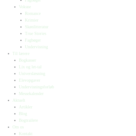
Fagbøger
Voksne
Romance
Krimier
Skønlitteratur
True Stories
Fagbøger
Undervisning
Til lærere
Bogkasser
Lix og let-tal
Universlæsning
Elevopgaver
Undervisningsforløb
Messekalender
Aktuelt
Artikler
Blog
Bogtrailere
Om os
Kontakt