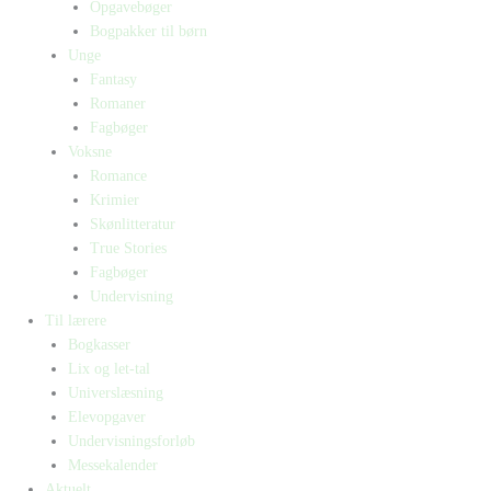
Opgavebøger
Bogpakker til børn
Unge
Fantasy
Romaner
Fagbøger
Voksne
Romance
Krimier
Skønlitteratur
True Stories
Fagbøger
Undervisning
Til lærere
Bogkasser
Lix og let-tal
Universlæsning
Elevopgaver
Undervisningsforløb
Messekalender
Aktuelt