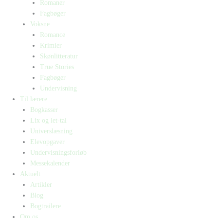
Romaner
Fagbøger
Voksne
Romance
Krimier
Skønlitteratur
True Stories
Fagbøger
Undervisning
Til lærere
Bogkasser
Lix og let-tal
Universlæsning
Elevopgaver
Undervisningsforløb
Messekalender
Aktuelt
Artikler
Blog
Bogtrailere
Om os