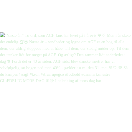
GLÆDELIG MORS DAG 🌸🩷 I anledning af mors dag har