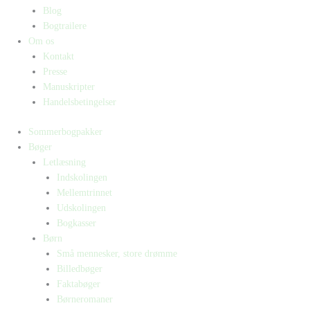
Blog
Bogtrailere
Om os
Kontakt
Presse
Manuskripter
Handelsbetingelser
Sommerbogpakker
Bøger
Letlæsning
Indskolingen
Mellemtrinnet
Udskolingen
Bogkasser
Børn
Små mennesker, store drømme
Billedbøger
Faktabøger
Børneromaner