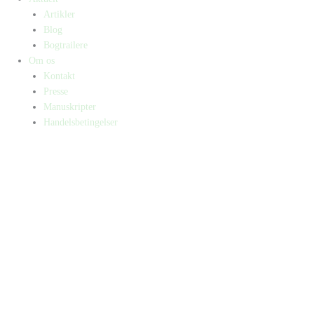
Artikler
Blog
Bogtrailere
Om os
Kontakt
Presse
Manuskripter
Handelsbetingelser
SKIFT TIL ERHVERVSKUNDE