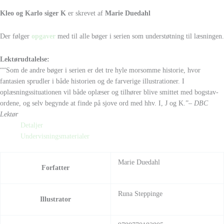
Kleo og Karlo siger K
er skrevet af
Marie Duedahl
Der følger
opgaver
med til alle bøger i serien som understøtning til læsningen.
Lektørudtalelse:
““Som de andre bøger i serien er det tre hyle morsomme historie, hvor
fantasien sprudler i både historien og de farverige illustrationer. I
oplæsningssituationen vil både oplæser og tilhører blive smittet med bogstav-
ordene, og selv begynde at finde på sjove ord med hhv. I, J og K.”
– DBC
Lektør
Detaljer
Undervisningsmaterialer
Marie Duedahl
Forfatter
Runa Steppinge
Illustrator