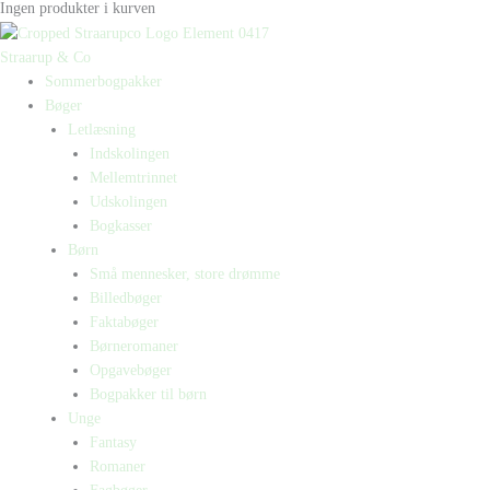
Ingen produkter i kurven
Straarup & Co
Sommerbogpakker
Bøger
Letlæsning
Indskolingen
Mellemtrinnet
Udskolingen
Bogkasser
Børn
Små mennesker, store drømme
Billedbøger
Faktabøger
Børneromaner
Opgavebøger
Bogpakker til børn
Unge
Fantasy
Romaner