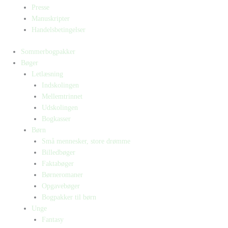
Presse
Manuskripter
Handelsbetingelser
Sommerbogpakker
Bøger
Letlæsning
Indskolingen
Mellemtrinnet
Udskolingen
Bogkasser
Børn
Små mennesker, store drømme
Billedbøger
Faktabøger
Børneromaner
Opgavebøger
Bogpakker til børn
Unge
Fantasy