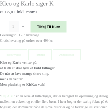
Kleo og Karlo siger K
inkl. moms
kr. 175,00
-
+
Tilføj Til Kurv
Leveringtid: 1 - 3 hverdage
Gratis levering på ordrer over 499 kr.
Beksrivelse
Forfatter
Anmeldelser
Kleo og Karlo venter på,
at KitKat skal føde et kuld killinger.
De når at lave mange skøre ting,
mens de venter.
Men pludselig er KitKat væk!
‘
Hej ABC
’ er en serie af billedbøger, der er beregnet til oplæsning og dialog
mellem en voksen og et eller flere børn. I hver bog er der særlig fokus på ét
bogstav, der dominerer både de sjove historier og de farverige illustrationer.