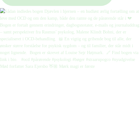
Mød forfatter Sara Ejersbo 👋🏼 Mørk magi er første