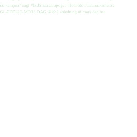
GLÆDELIG MORS DAG 🌸🩷 I anledning af mors dag har