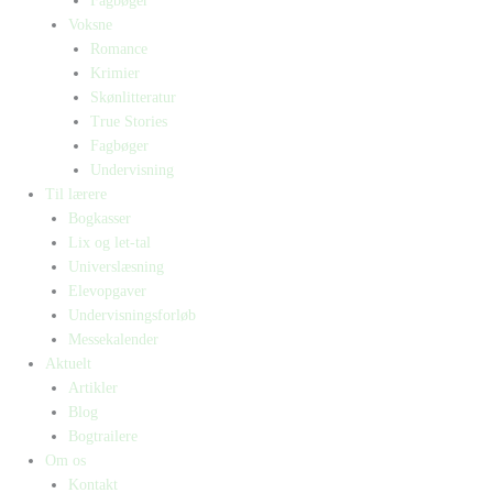
Fagbøger
Voksne
Romance
Krimier
Skønlitteratur
True Stories
Fagbøger
Undervisning
Til lærere
Bogkasser
Lix og let-tal
Universlæsning
Elevopgaver
Undervisningsforløb
Messekalender
Aktuelt
Artikler
Blog
Bogtrailere
Om os
Kontakt