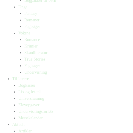
Bogpakker til børn
Unge
Fantasy
Romaner
Fagbøger
Voksne
Romance
Krimier
Skønlitteratur
True Stories
Fagbøger
Undervisning
Til lærere
Bogkasser
Lix og let-tal
Universlæsning
Elevopgaver
Undervisningsforløb
Messekalender
Aktuelt
Artikler