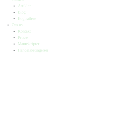
Artikler
Blog
Bogtrailere
Om os
Kontakt
Presse
Manuskripter
Handelsbetingelser
SKIFT TIL ERHVERVSKUNDE