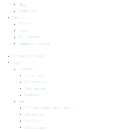
Blog
Bogtrailere
Om os
Kontakt
Presse
Manuskripter
Handelsbetingelser
Sommerbogpakker
Bøger
Letlæsning
Indskolingen
Mellemtrinnet
Udskolingen
Bogkasser
Børn
Små mennesker, store drømme
Billedbøger
Faktabøger
Børneromaner