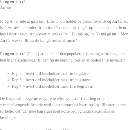
Ib og en øm tå.
Av, av.
Ib og An er ude at gå 5 km. Efter 3 km holder de pause, hvor Ib og An får en
is. ’’Av, av’’ udbryder Ib. Ib har fået en øm tå. Ib går op i en bunke hø, hvor
han falder i søvn. An prøver at vække Ib: ’’Du må op, Ib. Vi må gå nu.’’ Mon
An får vækket Ib, så de kan gå resten af turen?
Ib og en øm tå
(Rap 2) er en del af den populære letlæsningsserie
Rap
, der
består af fiktionsbøger til den første læsning. Serien er opdelt i tre niveauer:
Rap 2 – hvert ord indeholder max. to bogstaver.
Rap 3 – hvert ord indeholder max. tre bogstaver.
Rap 4 – hvert ord indeholder max. fire bogstaver.
De fleste ord i bøgerne er lydrette eller lydnære. Hver bog er en
sammenhængende historie med illustrationer på hvert opslag. Illustrationerne
fortæller det, der ikke kan siges med korte ord og understøtter således
læsningen.