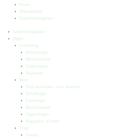
Presse
Manuskripter
Handelsbetingelser
Sommerbogpakker
Bøger
Letlæsning
Indskolingen
Mellemtrinnet
Udskolingen
Bogkasser
Børn
Små mennesker, store drømme
Billedbøger
Faktabøger
Børneromaner
Opgavebøger
Bogpakker til børn
Unge
Fantasy