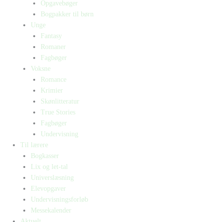
Opgavebøger
Bogpakker til børn
Unge
Fantasy
Romaner
Fagbøger
Voksne
Romance
Krimier
Skønlitteratur
True Stories
Fagbøger
Undervisning
Til lærere
Bogkasser
Lix og let-tal
Universlæsning
Elevopgaver
Undervisningsforløb
Messekalender
Aktuelt