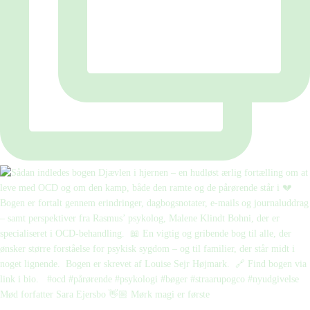
Mød forfatter Sara Ejersbo 👋🏼 Mørk magi er første