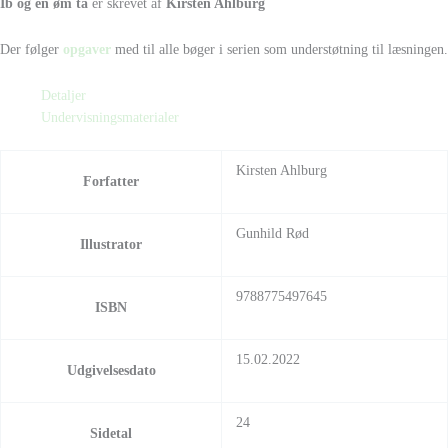
Ib og en øm tå
er skrevet af
Kirsten Ahlburg
Der følger
opgaver
med til alle bøger i serien som understøtning til læsningen.
Detaljer
Undervisningsmaterialer
Kirsten Ahlburg
Forfatter
Gunhild Rød
Illustrator
9788775497645
ISBN
15.02.2022
Udgivelsesdato
24
Sidetal