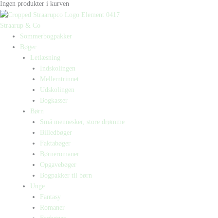
Ingen produkter i kurven
Straarup & Co
Sommerbogpakker
Bøger
Letlæsning
Indskolingen
Mellemtrinnet
Udskolingen
Bogkasser
Børn
Små mennesker, store drømme
Billedbøger
Faktabøger
Børneromaner
Opgavebøger
Bogpakker til børn
Unge
Fantasy
Romaner