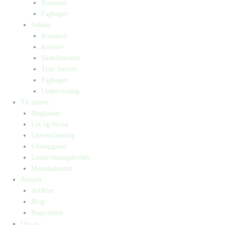
Romaner
Fagbøger
Voksne
Romance
Krimier
Skønlitteratur
True Stories
Fagbøger
Undervisning
Til lærere
Bogkasser
Lix og let-tal
Universlæsning
Elevopgaver
Undervisningsforløb
Messekalender
Aktuelt
Artikler
Blog
Bogtrailere
Om os