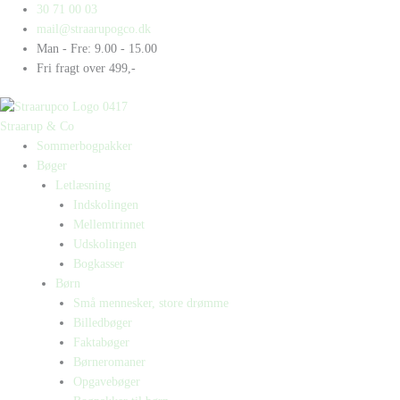
Gå
Products
Products
Ib
30 71 00 03
til
search
search
og
mail@straarupogco.dk
indholdet
en
Man - Fre: 9.00 - 15.00
øm
Fri fragt over 499,-
tå
antal
Straarup & Co
Sommerbogpakker
Bøger
Letlæsning
Indskolingen
Mellemtrinnet
Udskolingen
Bogkasser
Børn
Små mennesker, store drømme
Billedbøger
Faktabøger
Børneromaner
Opgavebøger