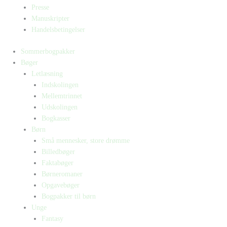
Presse
Manuskripter
Handelsbetingelser
Sommerbogpakker
Bøger
Letlæsning
Indskolingen
Mellemtrinnet
Udskolingen
Bogkasser
Børn
Små mennesker, store drømme
Billedbøger
Faktabøger
Børneromaner
Opgavebøger
Bogpakker til børn
Unge
Fantasy