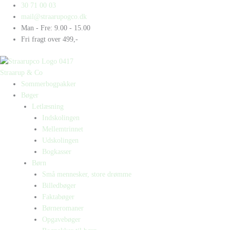
Gå
Products
Products
I
30 71 00 03
til
search
search
Am
mail@straarupogco.dk
indholdet
Happy
Man - Fre: 9.00 - 15.00
antal
Fri fragt over 499,-
Straarup & Co
Sommerbogpakker
Bøger
Letlæsning
Indskolingen
Mellemtrinnet
Udskolingen
Bogkasser
Børn
Små mennesker, store drømme
Billedbøger
Faktabøger
Børneromaner
Opgavebøger