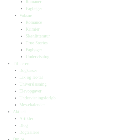
Romaner
Fagbøger
Voksne
Romance
Krimier
Skønlitteratur
True Stories
Fagbøger
Undervisning
Til lærere
Bogkasser
Lix og let-tal
Universlæsning
Elevopgaver
Undervisningsforløb
Messekalender
Aktuelt
Artikler
Blog
Bogtrailere
Om os