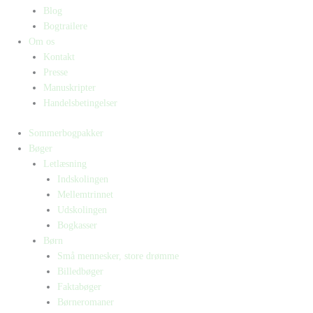
Blog
Bogtrailere
Om os
Kontakt
Presse
Manuskripter
Handelsbetingelser
Sommerbogpakker
Bøger
Letlæsning
Indskolingen
Mellemtrinnet
Udskolingen
Bogkasser
Børn
Små mennesker, store drømme
Billedbøger
Faktabøger
Børneromaner