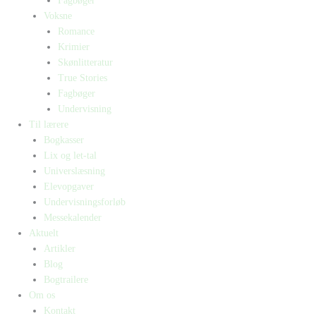
Fagbøger
Voksne
Romance
Krimier
Skønlitteratur
True Stories
Fagbøger
Undervisning
Til lærere
Bogkasser
Lix og let-tal
Universlæsning
Elevopgaver
Undervisningsforløb
Messekalender
Aktuelt
Artikler
Blog
Bogtrailere
Om os
Kontakt