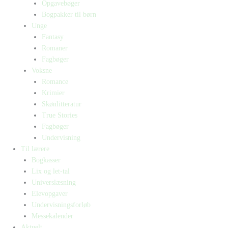
Opgavebøger
Bogpakker til børn
Unge
Fantasy
Romaner
Fagbøger
Voksne
Romance
Krimier
Skønlitteratur
True Stories
Fagbøger
Undervisning
Til lærere
Bogkasser
Lix og let-tal
Universlæsning
Elevopgaver
Undervisningsforløb
Messekalender
Aktuelt