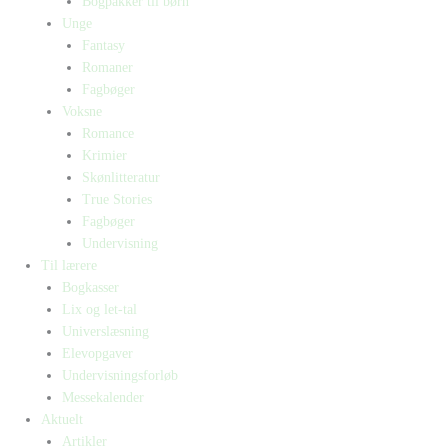
Bogpakker til børn
Unge
Fantasy
Romaner
Fagbøger
Voksne
Romance
Krimier
Skønlitteratur
True Stories
Fagbøger
Undervisning
Til lærere
Bogkasser
Lix og let-tal
Universlæsning
Elevopgaver
Undervisningsforløb
Messekalender
Aktuelt
Artikler