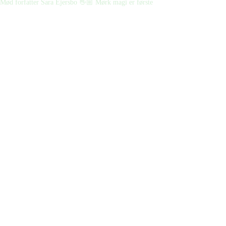
Mød forfatter Sara Ejersbo 👋🏼 Mørk magi er første