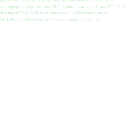
GLÆDELIG MORS DAG 🌸🩷 I anledning af mors dag har