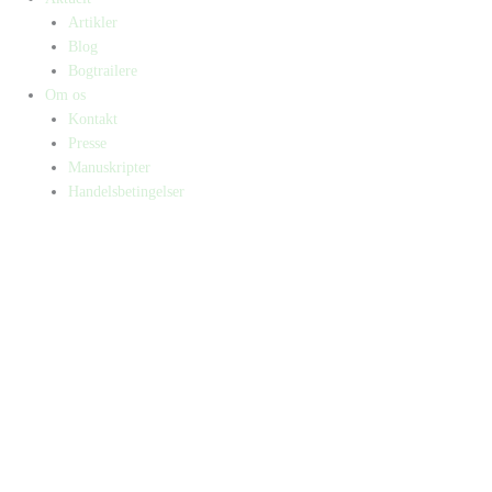
Artikler
Blog
Bogtrailere
Om os
Kontakt
Presse
Manuskripter
Handelsbetingelser
SKIFT TIL ERHVERVSKUNDE