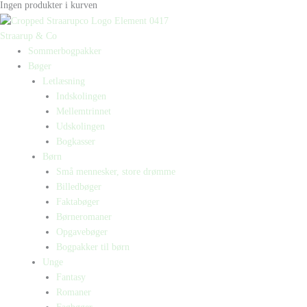
Ingen produkter i kurven
Straarup & Co
Sommerbogpakker
Bøger
Letlæsning
Indskolingen
Mellemtrinnet
Udskolingen
Bogkasser
Børn
Små mennesker, store drømme
Billedbøger
Faktabøger
Børneromaner
Opgavebøger
Bogpakker til børn
Unge
Fantasy
Romaner