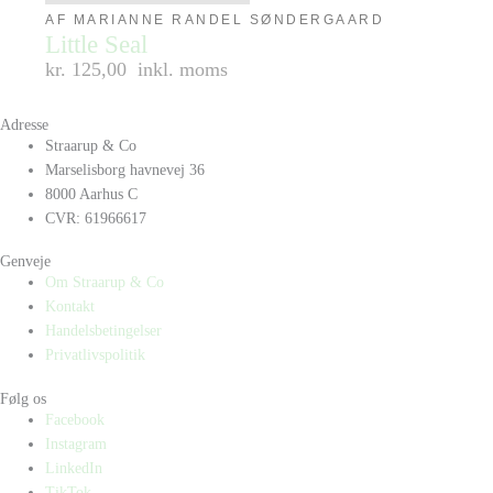
AF MARIANNE RANDEL SØNDERGAARD
Little Seal
kr. 125,00
inkl. moms
Adresse
Straarup & Co
Marselisborg havnevej 36
8000 Aarhus C
CVR: 61966617
Genveje
Om Straarup & Co
Kontakt
Handelsbetingelser
Privatlivspolitik
Følg os
Facebook
Instagram
LinkedIn
TikTok