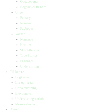
Opgavebøger
Bogpakker til børn
Unge
Fantasy
Romaner
Fagbøger
Voksne
Romance
Krimier
Skønlitteratur
True Stories
Fagbøger
Undervisning
Til lærere
Bogkasser
Lix og let-tal
Universlæsning
Elevopgaver
Undervisningsforløb
Messekalender
Aktuelt