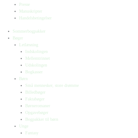
Presse
Manuskripter
Handelsbetingelser
Sommerbogpakker
Bøger
Letlæsning
Indskolingen
Mellemtrinnet
Udskolingen
Bogkasser
Børn
Små mennesker, store drømme
Billedbøger
Faktabøger
Børneromaner
Opgavebøger
Bogpakker til børn
Unge
Fantasy