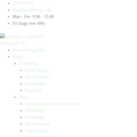
Gå
Products
Products
Big
30 71 00 03
til
search
search
and
mail@straarupogco.dk
indholdet
Small
Man - Fre: 9.00 - 15.00
antal
Fri fragt over 499,-
Straarup & Co
Sommerbogpakker
Bøger
Letlæsning
Indskolingen
Mellemtrinnet
Udskolingen
Bogkasser
Børn
Små mennesker, store drømme
Billedbøger
Faktabøger
Børneromaner
Opgavebøger