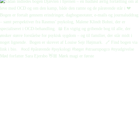
Mød forfatter Sara Ejersbo 👋🏼 Mørk magi er første