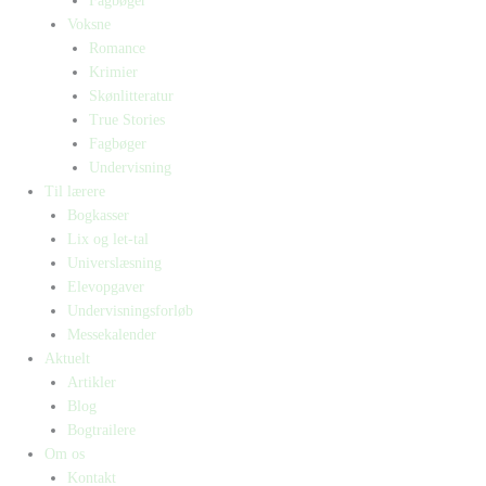
Fagbøger
Voksne
Romance
Krimier
Skønlitteratur
True Stories
Fagbøger
Undervisning
Til lærere
Bogkasser
Lix og let-tal
Universlæsning
Elevopgaver
Undervisningsforløb
Messekalender
Aktuelt
Artikler
Blog
Bogtrailere
Om os
Kontakt