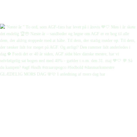
GLÆDELIG MORS DAG 🌸🩷 I anledning af mors dag har