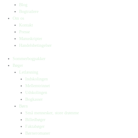
Blog
Bogtrailere
Om os
Kontakt
Presse
Manuskripter
Handelsbetingelser
Sommerbogpakker
Bøger
Letlæsning
Indskolingen
Mellemtrinnet
Udskolingen
Bogkasser
Børn
Små mennesker, store drømme
Billedbøger
Faktabøger
Børneromaner