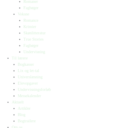
Romaner
Fagbøger
Voksne
Romance
Krimier
Skønlitteratur
True Stories
Fagbøger
Undervisning
Til lærere
Bogkasser
Lix og let-tal
Universlæsning
Elevopgaver
Undervisningsforløb
Messekalender
Aktuelt
Artikler
Blog
Bogtrailere
Om os