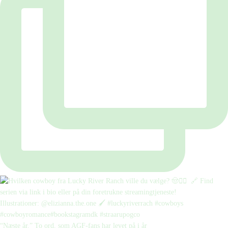
“Næste år.” To ord, som AGF-fans har levet på i år