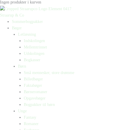
Ingen produkter i kurven
Straarup & Co
Sommerbogpakker
Bøger
Letlæsning
Indskolingen
Mellemtrinnet
Udskolingen
Bogkasser
Børn
Små mennesker, store drømme
Billedbøger
Faktabøger
Børneromaner
Opgavebøger
Bogpakker til børn
Unge
Fantasy
Romaner