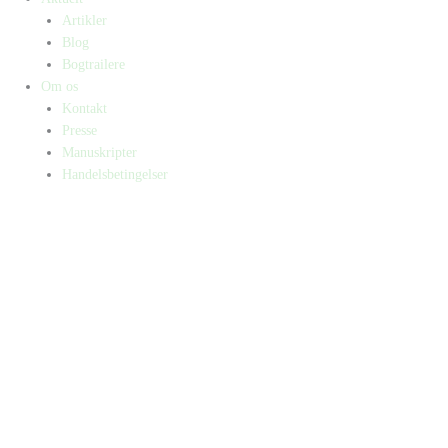
Artikler
Blog
Bogtrailere
Om os
Kontakt
Presse
Manuskripter
Handelsbetingelser
SKIFT TIL ERHVERVSKUNDE