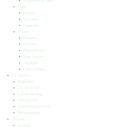
Bogpakker til børn
Unge
Fantasy
Romaner
Fagbøger
Voksne
Romance
Krimier
Skønlitteratur
True Stories
Fagbøger
Undervisning
Til lærere
Bogkasser
Lix og let-tal
Universlæsning
Elevopgaver
Undervisningsforløb
Messekalender
Aktuelt
Artikler