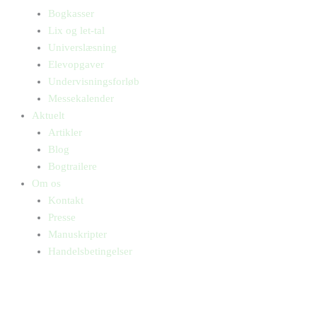
Bogkasser
Lix og let-tal
Universlæsning
Elevopgaver
Undervisningsforløb
Messekalender
Aktuelt
Artikler
Blog
Bogtrailere
Om os
Kontakt
Presse
Manuskripter
Handelsbetingelser
SKIFT TIL ERHVERVSKUNDE