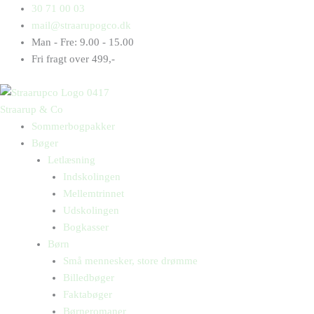
Gå
Products
Products
Hurtige
30 71 00 03
til
search
search
biler
mail@straarupogco.dk
indholdet
antal
Man - Fre: 9.00 - 15.00
Fri fragt over 499,-
Straarup & Co
Sommerbogpakker
Bøger
Letlæsning
Indskolingen
Mellemtrinnet
Udskolingen
Bogkasser
Børn
Små mennesker, store drømme
Billedbøger
Faktabøger
Børneromaner