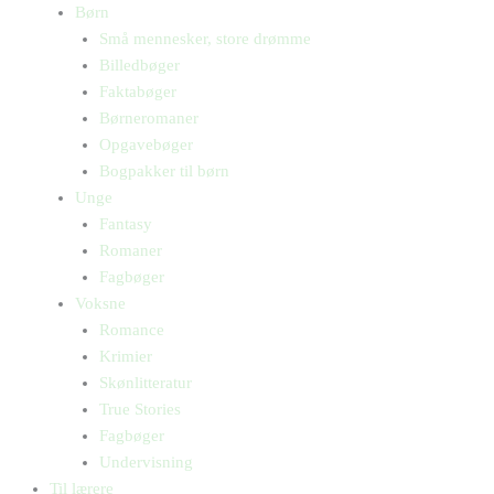
Børn
Små mennesker, store drømme
Billedbøger
Faktabøger
Børneromaner
Opgavebøger
Bogpakker til børn
Unge
Fantasy
Romaner
Fagbøger
Voksne
Romance
Krimier
Skønlitteratur
True Stories
Fagbøger
Undervisning
Til lærere