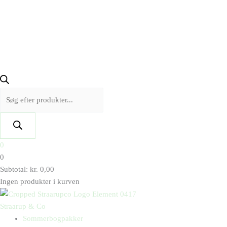
0
0
Subtotal:
kr.
0,00
Ingen produkter i kurven
Straarup & Co
Sommerbogpakker