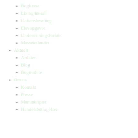
Bogkasser
Lix og let-tal
Universlæsning
Elevopgaver
Undervisningsforløb
Messekalender
Aktuelt
Artikler
Blog
Bogtrailere
Om os
Kontakt
Presse
Manuskripter
Handelsbetingelser
SKIFT TIL ERHVERVSKUNDE