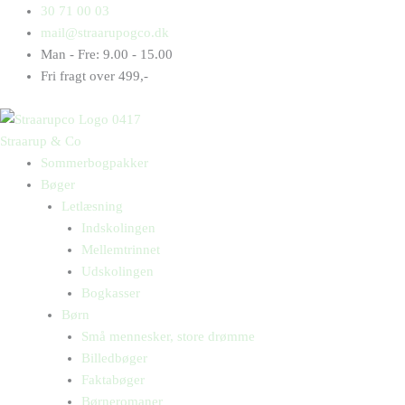
Gå
Products
Products
Har
30 71 00 03
til
search
search
du
mail@straarupogco.dk
indholdet
ædt
Man - Fre: 9.00 - 15.00
dem?
Fri fragt over 499,-
antal
Straarup & Co
Sommerbogpakker
Bøger
Letlæsning
Indskolingen
Mellemtrinnet
Udskolingen
Bogkasser
Børn
Små mennesker, store drømme
Billedbøger
Faktabøger
Børneromaner