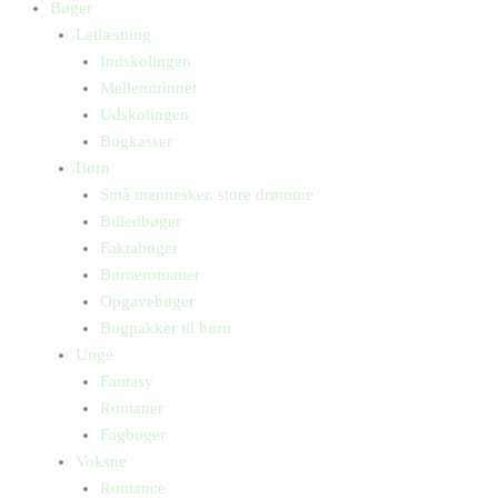
Bøger
Letlæsning
Indskolingen
Mellemtrinnet
Udskolingen
Bogkasser
Børn
Små mennesker, store drømme
Billedbøger
Faktabøger
Børneromaner
Opgavebøger
Bogpakker til børn
Unge
Fantasy
Romaner
Fagbøger
Voksne
Romance