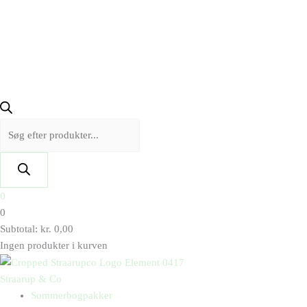
0
0
Subtotal:
kr.
0,00
Ingen produkter i kurven
Straarup & Co
Sommerbogpakker