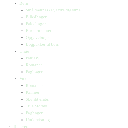
Børn
Små mennesker, store drømme
Billedbøger
Faktabøger
Børneromaner
Opgavebøger
Bogpakker til børn
Unge
Fantasy
Romaner
Fagbøger
Voksne
Romance
Krimier
Skønlitteratur
True Stories
Fagbøger
Undervisning
Til lærere