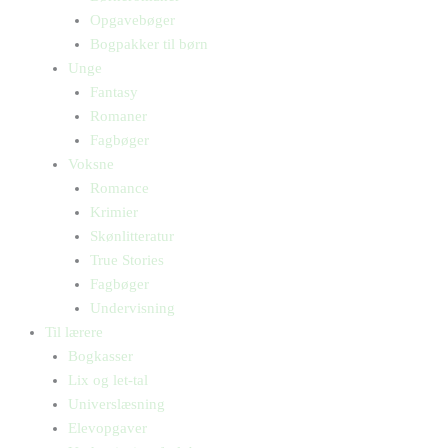
Opgavebøger
Bogpakker til børn
Unge
Fantasy
Romaner
Fagbøger
Voksne
Romance
Krimier
Skønlitteratur
True Stories
Fagbøger
Undervisning
Til lærere
Bogkasser
Lix og let-tal
Universlæsning
Elevopgaver