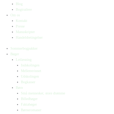
Blog
Bogtrailere
Om os
Kontakt
Presse
Manuskripter
Handelsbetingelser
Sommerbogpakker
Bøger
Letlæsning
Indskolingen
Mellemtrinnet
Udskolingen
Bogkasser
Børn
Små mennesker, store drømme
Billedbøger
Faktabøger
Børneromaner