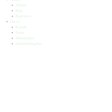
Artikler
Blog
Bogtrailere
Om os
Kontakt
Presse
Manuskripter
Handelsbetingelser
SKIFT TIL ERHVERVSKUNDE