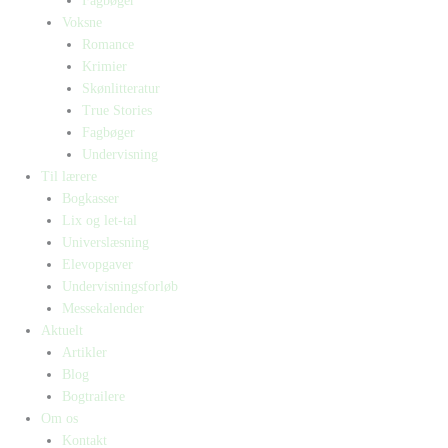
Fagbøger
Voksne
Romance
Krimier
Skønlitteratur
True Stories
Fagbøger
Undervisning
Til lærere
Bogkasser
Lix og let-tal
Universlæsning
Elevopgaver
Undervisningsforløb
Messekalender
Aktuelt
Artikler
Blog
Bogtrailere
Om os
Kontakt