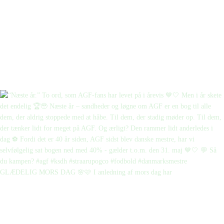
GLÆDELIG MORS DAG 🌸🩷 I anledning af mors dag har