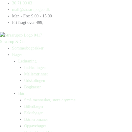
Gå
Products
Products
Fiske
30 71 00 03
til
search
search
Finn
mail@straarupogco.dk
indholdet
får
Man - Fre: 9.00 - 15.00
en
Fri fragt over 499,-
fisk
i
lommen
Straarup & Co
antal
Sommerbogpakker
Bøger
Letlæsning
Indskolingen
Mellemtrinnet
Udskolingen
Bogkasser
Børn
Små mennesker, store drømme
Billedbøger
Faktabøger
Børneromaner
Opgavebøger