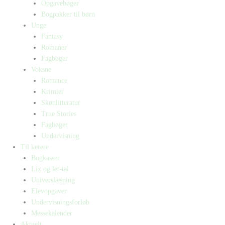
Opgavebøger
Bogpakker til børn
Unge
Fantasy
Romaner
Fagbøger
Voksne
Romance
Krimier
Skønlitteratur
True Stories
Fagbøger
Undervisning
Til lærere
Bogkasser
Lix og let-tal
Universlæsning
Elevopgaver
Undervisningsforløb
Messekalender
Aktuelt