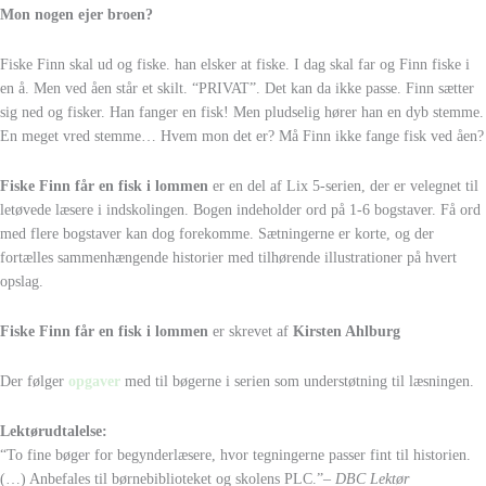
Mon nogen ejer broen?
Fiske Finn skal ud og fiske. han elsker at fiske. I dag skal far og Finn fiske i
en å. Men ved åen står et skilt. “PRIVAT”. Det kan da ikke passe. Finn sætter
sig ned og fisker. Han fanger en fisk! Men pludselig hører han en dyb stemme.
En meget vred stemme… Hvem mon det er? Må Finn ikke fange fisk ved åen?
Fiske Finn får en fisk i lommen
er en del af Lix 5-serien, der er velegnet til
letøvede læsere i indskolingen. Bogen indeholder ord på 1-6 bogstaver. Få ord
med flere bogstaver kan dog forekomme. Sætningerne er korte, og der
fortælles sammenhængende historier med tilhørende illustrationer på hvert
opslag.
Fiske Finn får en fisk i lommen
er skrevet af
Kirsten Ahlburg
Der følger
opgaver
med til bøgerne i serien som understøtning til læsningen.
Lektørudtalelse:
“To fine bøger for begynderlæsere, hvor tegningerne passer fint til historien.
(…) Anbefales til børnebiblioteket og skolens PLC.”
– DBC Lektør