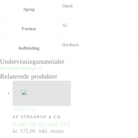
Dansk
Sprog
A5
Format
Hardback
Indbinding
Undervisningsmaterialer
Download elevopgaver
Relaterede produkter
Tilføj til kurv
AF STRAARUP & CO
Keld ser en ond ånd
kr. 175,00
inkl. moms