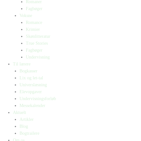
Romaner
Fagbøger
Voksne
Romance
Krimier
Skønlitteratur
True Stories
Fagbøger
Undervisning
Til lærere
Bogkasser
Lix og let-tal
Universlæsning
Elevopgaver
Undervisningsforløb
Messekalender
Aktuelt
Artikler
Blog
Bogtrailere
Om os