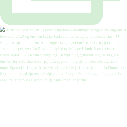
Mød forfatter Sara Ejersbo 👋🏼 Mørk magi er første