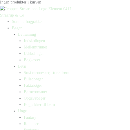
Ingen produkter i kurven
Straarup & Co
Sommerbogpakker
Bøger
Letlæsning
Indskolingen
Mellemtrinnet
Udskolingen
Bogkasser
Børn
Små mennesker, store drømme
Billedbøger
Faktabøger
Børneromaner
Opgavebøger
Bogpakker til børn
Unge
Fantasy
Romaner