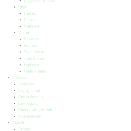
Bogpakker til børn
Unge
Fantasy
Romaner
Fagbøger
Voksne
Romance
Krimier
Skønlitteratur
True Stories
Fagbøger
Undervisning
Til lærere
Bogkasser
Lix og let-tal
Universlæsning
Elevopgaver
Undervisningsforløb
Messekalender
Aktuelt
Artikler