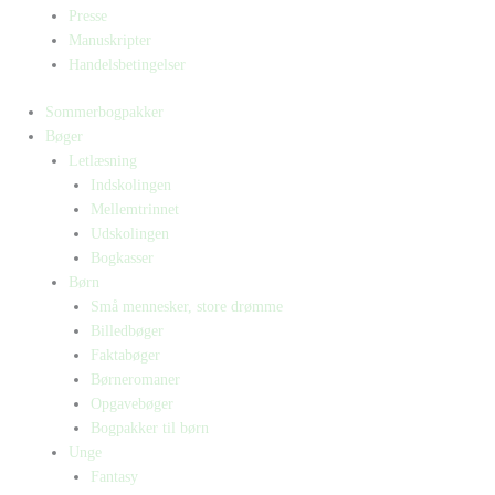
Presse
Manuskripter
Handelsbetingelser
Sommerbogpakker
Bøger
Letlæsning
Indskolingen
Mellemtrinnet
Udskolingen
Bogkasser
Børn
Små mennesker, store drømme
Billedbøger
Faktabøger
Børneromaner
Opgavebøger
Bogpakker til børn
Unge
Fantasy