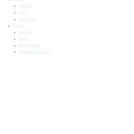
Artikler
Blog
Bogtrailere
Om os
Kontakt
Presse
Manuskripter
Handelsbetingelser
SKIFT TIL ERHVERVSKUNDE