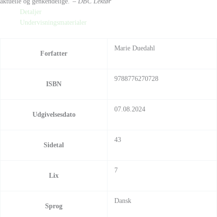
aktuelle og genkendelige.”
– DBC Lektør
Detaljer
Undervisningsmaterialer
Marie Duedahl
Forfatter
9788776270728
ISBN
07.08.2024
Udgivelsesdato
43
Sidetal
7
Lix
Dansk
Sprog