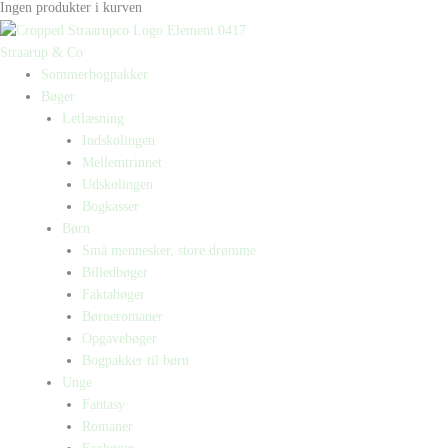
Ingen produkter i kurven
Straarup & Co
Sommerbogpakker
Bøger
Letlæsning
Indskolingen
Mellemtrinnet
Udskolingen
Bogkasser
Børn
Små mennesker, store drømme
Billedbøger
Faktabøger
Børneromaner
Opgavebøger
Bogpakker til børn
Unge
Fantasy
Romaner