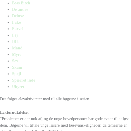
Boss Bitch
De andre
Deluxe
Fake
Farvel
Fej
IRL
Mand
Myre
Sex
Skam
Spejl
Spærret inde
Uhyret
Der følger elevaktiviteter med til alle bøgerne i serien.
Lektørudtalelse:
“Problemer er der nok af, og de unge hovedpersoner har gode evner til at løse
dem. Bøgerne vil tiltale unge læsere med læsevanskeligheder, da temaerne er