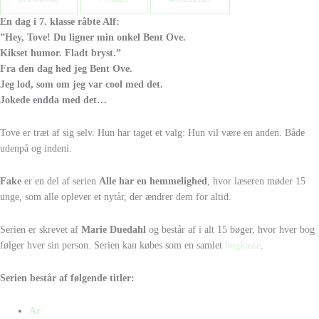
En dag i 7. klasse råbte Alf:
”Hey, Tove! Du ligner min onkel Bent Ove.
Kikset humor. Fladt bryst.”
Fra den dag hed jeg Bent Ove.
Jeg lod, som om jeg var cool med det.
Jokede endda med det…
Tove er træt af sig selv. Hun har taget et valg: Hun vil være en anden. Både
udenpå og indeni.
Fake
er en del af serien
Alle har en hemmelighed
, hvor læseren møder 15
unge, som alle oplever et nytår, der ændrer dem for altid.
Serien er skrevet af
Marie Duedahl
og består af i alt 15 bøger, hvor hver bog
følger hver sin person. Serien kan købes som en samlet
bogkasse
.
Serien består af følgende titler:
Ar