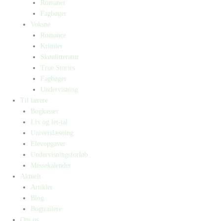
Romaner
Fagbøger
Voksne
Romance
Krimier
Skønlitteratur
True Stories
Fagbøger
Undervisning
Til lærere
Bogkasser
Lix og let-tal
Universlæsning
Elevopgaver
Undervisningsforløb
Messekalender
Aktuelt
Artikler
Blog
Bogtrailere
Om os