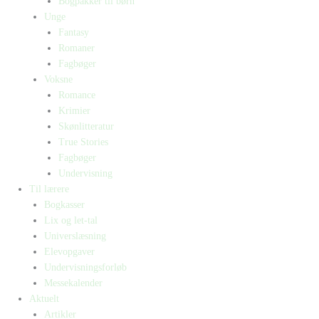
Bogpakker til børn
Unge
Fantasy
Romaner
Fagbøger
Voksne
Romance
Krimier
Skønlitteratur
True Stories
Fagbøger
Undervisning
Til lærere
Bogkasser
Lix og let-tal
Universlæsning
Elevopgaver
Undervisningsforløb
Messekalender
Aktuelt
Artikler