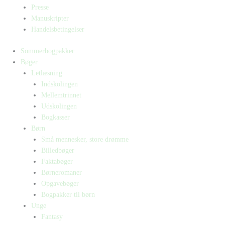
Presse
Manuskripter
Handelsbetingelser
Sommerbogpakker
Bøger
Letlæsning
Indskolingen
Mellemtrinnet
Udskolingen
Bogkasser
Børn
Små mennesker, store drømme
Billedbøger
Faktabøger
Børneromaner
Opgavebøger
Bogpakker til børn
Unge
Fantasy