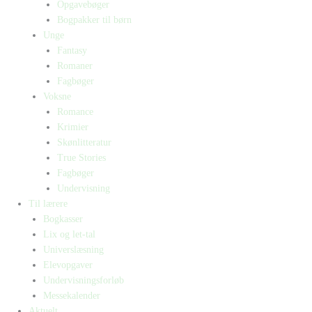
Opgavebøger
Bogpakker til børn
Unge
Fantasy
Romaner
Fagbøger
Voksne
Romance
Krimier
Skønlitteratur
True Stories
Fagbøger
Undervisning
Til lærere
Bogkasser
Lix og let-tal
Universlæsning
Elevopgaver
Undervisningsforløb
Messekalender
Aktuelt