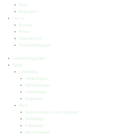
Blog
Bogtrailere
Om os
Kontakt
Presse
Manuskripter
Handelsbetingelser
Sommerbogpakker
Bøger
Letlæsning
Indskolingen
Mellemtrinnet
Udskolingen
Bogkasser
Børn
Små mennesker, store drømme
Billedbøger
Faktabøger
Børneromaner