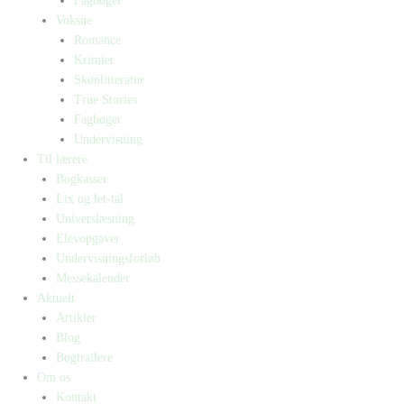
Fagbøger
Voksne
Romance
Krimier
Skønlitteratur
True Stories
Fagbøger
Undervisning
Til lærere
Bogkasser
Lix og let-tal
Universlæsning
Elevopgaver
Undervisningsforløb
Messekalender
Aktuelt
Artikler
Blog
Bogtrailere
Om os
Kontakt