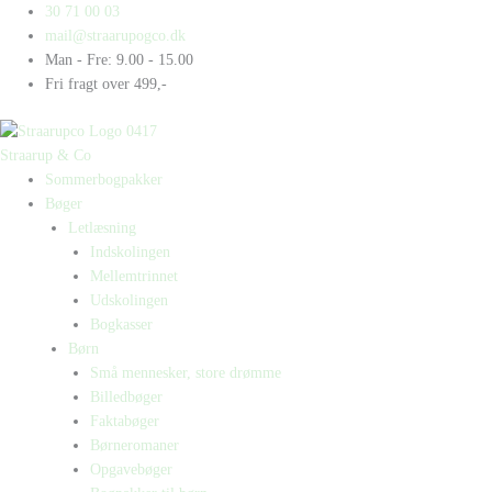
Gå
Products
Products
Fake
30 71 00 03
til
search
search
antal
mail@straarupogco.dk
indholdet
Man - Fre: 9.00 - 15.00
Fri fragt over 499,-
Straarup & Co
Sommerbogpakker
Bøger
Letlæsning
Indskolingen
Mellemtrinnet
Udskolingen
Bogkasser
Børn
Små mennesker, store drømme
Billedbøger
Faktabøger
Børneromaner
Opgavebøger